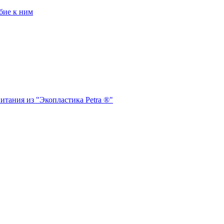
бие к ним
итания из "Экопластика Petra ®"