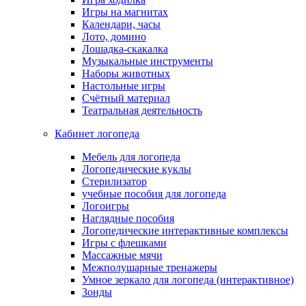
Игры на магнитах
Календари, часы
Лото, домино
Лошадка-скакалка
Музыкальные инструменты
Наборы животных
Настольные игры
Счётный материал
Театральная деятельность
Кабинет логопеда
Мебель для логопеда
Логопедические куклы
Стерилизатор
учебные пособия для логопеда
Логоигры
Наглядные пособия
Логопедические интерактивные комплексы
Игры с флешками
Массажные мячи
Межполушарные тренажеры
Умное зеркало для логопеда (интерактивное)
Зонды