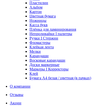
Пластилин
Альбом
Картон
Цветная бумага
Ножницы
Касса букв
Плёнка для ламинирования
Непроливайки I палитры
Ручки I Стержни
Фломастеры
Клейкая лента
Мелки
Карандаши
Восковые карандаши
Доски маркерные
Маркеры I Корректоры
Клей
Бумага А4 белая / цветная (в пачках)
О компании
Отзывы
Акции