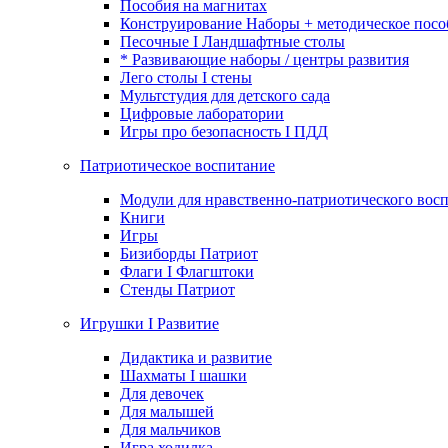
Пособия на магнитах
Конструирование Наборы + методическое посо
Песочные I Ландшафтные столы
* Развивающие наборы / центры развития
Лего столы I стены
Мультстудия для детского сада
Цифровые лаборатории
Игры про безопасность I ПДД
Патриотическое воспитание
Модули для нравственно-патриотического восп
Книги
Игры
Бизиборды Патриот
Флаги I Флагштоки
Стенды Патриот
Игрушки I Развитие
Дидактика и развитие
Шахматы I шашки
Для девочек
Для малышей
Для мальчиков
Игра ходилка