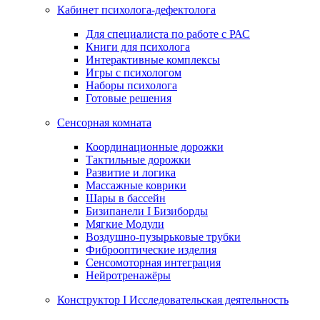
Кабинет психолога-дефектолога
Для специалиста по работе с РАС
Книги для психолога
Интерактивные комплексы
Игры с психологом
Наборы психолога
Готовые решения
Сенсорная комната
Координационные дорожки
Тактильные дорожки
Развитие и логика
Массажные коврики
Шары в бассейн
Бизипанели I Бизиборды
Мягкие Модули
Воздушно-пузырьковые трубки
Фиброоптические изделия
Сенсомоторная интеграция
Нейротренажёры
Конструктор I Исследовательская деятельность