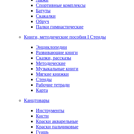
Спортивные комплексы
Батуты
Скакалки
Обруч
Палки гимнастические
Книги, методические пособия I Стенды
Энциклопедии
Развивающие книги
Сказки, рассказы
Методические
Музыкальные книги
Мягкие книжки
Стенды
Рабочие тетради
Карта
Канцтовары
Инструменты
Кисти
Краски акварельные
Краски пальчиковые
Гуашь