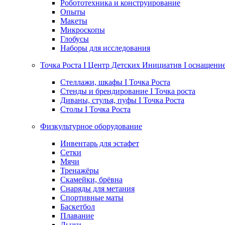
Робототехника и конструирование
Опыты
Макеты
Микроскопы
Глобусы
Наборы для исследования
Точка Роста I Центр Детских Инициатив I оснащени
Стеллажи, шкафы I Точка Роста
Стенды и брендирование I Точка роста
Диваны, стулья, пуфы I Точка Роста
Столы I Точка Роста
Физкультурное оборудование
Инвентарь для эстафет
Сетки
Мячи
Тренажёры
Скамейки, брёвна
Снаряды для метания
Спортивные маты
Баскетбол
Плавание
Лыжи