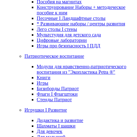
Пособия на магнитах
Конструирование Наборы + методическое
пособие к ним
Песочные I Ландшафтные столы
* Развивающие наборы / центры развития
Лего столы I стены
Мультстудия для детского сада
Цифровые лаборатории
Игры про безопасность I ПДД
Патриотическое воспитание
Модули для нравственно-патриотического
воспитания из "Экопластика Petra ®"
Книги
Игры
Бизиборды Патриот
Флаги I Флагштоки
Стенды Патриот
Игрушки I Развитие
Дидактика и развитие
Шахматы I шашки
Для девочек
Для малышей