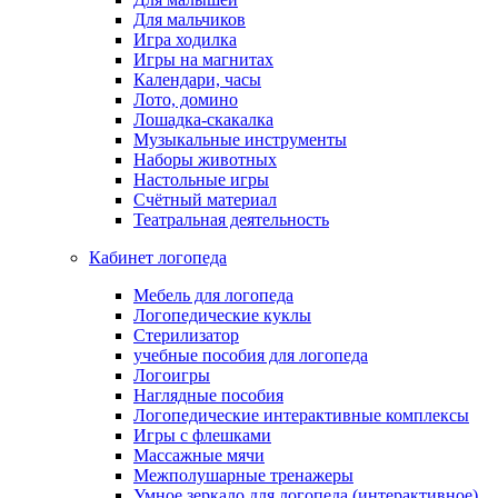
Для мальчиков
Игра ходилка
Игры на магнитах
Календари, часы
Лото, домино
Лошадка-скакалка
Музыкальные инструменты
Наборы животных
Настольные игры
Счётный материал
Театральная деятельность
Кабинет логопеда
Мебель для логопеда
Логопедические куклы
Стерилизатор
учебные пособия для логопеда
Логоигры
Наглядные пособия
Логопедические интерактивные комплексы
Игры с флешками
Массажные мячи
Межполушарные тренажеры
Умное зеркало для логопеда (интерактивное)