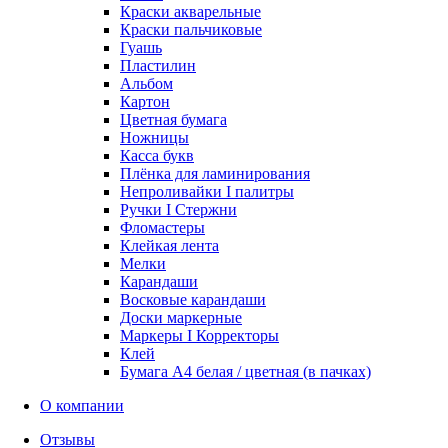
Краски акварельные
Краски пальчиковые
Гуашь
Пластилин
Альбом
Картон
Цветная бумага
Ножницы
Касса букв
Плёнка для ламинирования
Непроливайки I палитры
Ручки I Стержни
Фломастеры
Клейкая лента
Мелки
Карандаши
Восковые карандаши
Доски маркерные
Маркеры I Корректоры
Клей
Бумага А4 белая / цветная (в пачках)
О компании
Отзывы