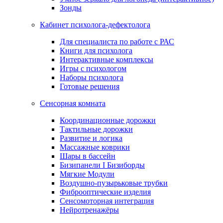
Зонды
Кабинет психолога-дефектолога
Для специалиста по работе с РАС
Книги для психолога
Интерактивные комплексы
Игры с психологом
Наборы психолога
Готовые решения
Сенсорная комната
Координационные дорожки
Тактильные дорожки
Развитие и логика
Массажные коврики
Шары в бассейн
Бизипанели I Бизиборды
Мягкие Модули
Воздушно-пузырьковые трубки
Фиброоптические изделия
Сенсомоторная интеграция
Нейротренажёры