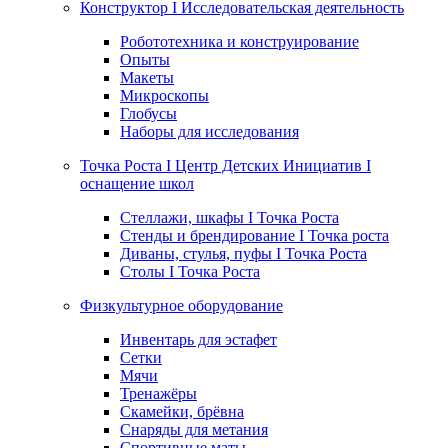
Конструктор I Исследовательская деятельность
Робототехника и конструирование
Опыты
Макеты
Микроскопы
Глобусы
Наборы для исследования
Точка Роста I Центр Детских Инициатив I
оснащение школ
Стеллажи, шкафы I Точка Роста
Стенды и брендирование I Точка роста
Диваны, стулья, пуфы I Точка Роста
Столы I Точка Роста
Физкультурное оборудование
Инвентарь для эстафет
Сетки
Мячи
Тренажёры
Скамейки, брёвна
Снаряды для метания
Спортивные маты