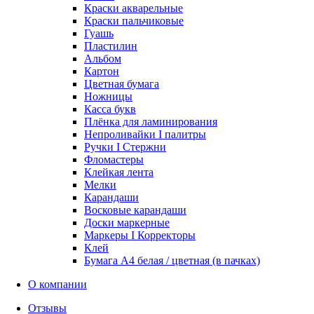
Краски акварельные
Краски пальчиковые
Гуашь
Пластилин
Альбом
Картон
Цветная бумага
Ножницы
Касса букв
Плёнка для ламинирования
Непроливайки I палитры
Ручки I Стержни
Фломастеры
Клейкая лента
Мелки
Карандаши
Восковые карандаши
Доски маркерные
Маркеры I Корректоры
Клей
Бумага А4 белая / цветная (в пачках)
О компании
Отзывы