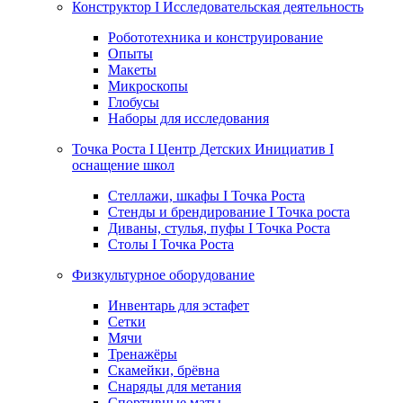
Конструктор I Исследовательская деятельность
Робототехника и конструирование
Опыты
Макеты
Микроскопы
Глобусы
Наборы для исследования
Точка Роста I Центр Детских Инициатив I
оснащение школ
Стеллажи, шкафы I Точка Роста
Стенды и брендирование I Точка роста
Диваны, стулья, пуфы I Точка Роста
Столы I Точка Роста
Физкультурное оборудование
Инвентарь для эстафет
Сетки
Мячи
Тренажёры
Скамейки, брёвна
Снаряды для метания
Спортивные маты