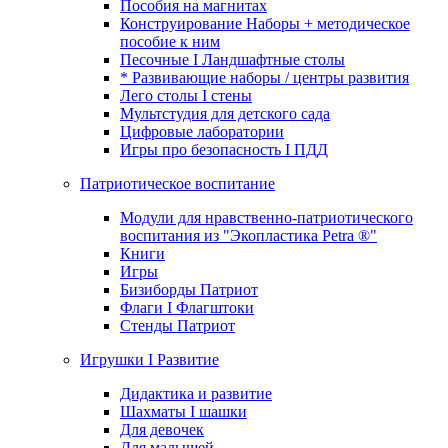
Пособия на магнитах
Конструирование Наборы + методическое
пособие к ним
Песочные I Ландшафтные столы
* Развивающие наборы / центры развития
Лего столы I стены
Мультстудия для детского сада
Цифровые лаборатории
Игры про безопасность I ПДД
Патриотическое воспитание
Модули для нравственно-патриотического
воспитания из "Экопластика Petra ®"
Книги
Игры
Бизиборды Патриот
Флаги I Флагштоки
Стенды Патриот
Игрушки I Развитие
Дидактика и развитие
Шахматы I шашки
Для девочек
Для малышей