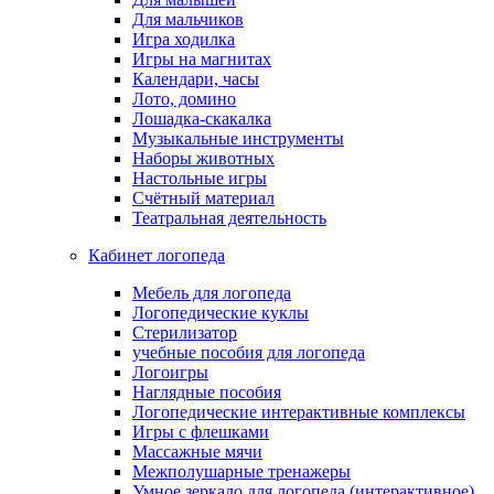
Для мальчиков
Игра ходилка
Игры на магнитах
Календари, часы
Лото, домино
Лошадка-скакалка
Музыкальные инструменты
Наборы животных
Настольные игры
Счётный материал
Театральная деятельность
Кабинет логопеда
Мебель для логопеда
Логопедические куклы
Стерилизатор
учебные пособия для логопеда
Логоигры
Наглядные пособия
Логопедические интерактивные комплексы
Игры с флешками
Массажные мячи
Межполушарные тренажеры
Умное зеркало для логопеда (интерактивное)