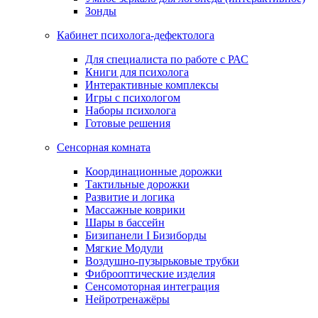
Зонды
Кабинет психолога-дефектолога
Для специалиста по работе с РАС
Книги для психолога
Интерактивные комплексы
Игры с психологом
Наборы психолога
Готовые решения
Сенсорная комната
Координационные дорожки
Тактильные дорожки
Развитие и логика
Массажные коврики
Шары в бассейн
Бизипанели I Бизиборды
Мягкие Модули
Воздушно-пузырьковые трубки
Фиброоптические изделия
Сенсомоторная интеграция
Нейротренажёры