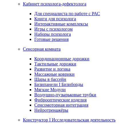
Кабинет психолога-дефектолога
Для специалиста по работе с РАС
Книги для психолога
Интерактивные комплексы
Игры с психологом
Наборы психолога
Готовые решения
Сенсорная комната
Координационные дорожки
Тактильные дорожки
Развитие и логика
Массажные коврики
Шары в бассейн
Бизипанели I Бизиборды
Мягкие Модули
Воздушно-пузырьковые трубки
Фиброоптические изделия
Сенсомоторная интеграция
Нейротренажёры
Конструктор I Исследовательская деятельность