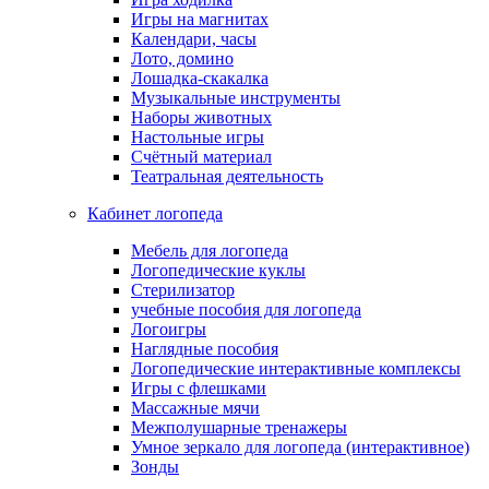
Игры на магнитах
Календари, часы
Лото, домино
Лошадка-скакалка
Музыкальные инструменты
Наборы животных
Настольные игры
Счётный материал
Театральная деятельность
Кабинет логопеда
Мебель для логопеда
Логопедические куклы
Стерилизатор
учебные пособия для логопеда
Логоигры
Наглядные пособия
Логопедические интерактивные комплексы
Игры с флешками
Массажные мячи
Межполушарные тренажеры
Умное зеркало для логопеда (интерактивное)
Зонды