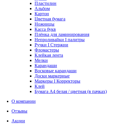
Пластилин
Альбом
Картон
Цветная бумага
Ножницы
Касса букв
Плёнка для ламинирования
Непроливайки I палитры
Ручки I Стержни
Фломастеры
Клейкая лента
Мелки
Карандаши
Восковые карандаши
Доски маркерные
Маркеры I Корректоры
Клей
Бумага А4 белая / цветная (в пачках)
О компании
Отзывы
Акции