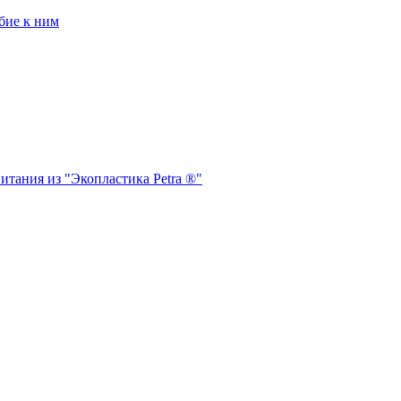
бие к ним
итания из "Экопластика Petra ®"