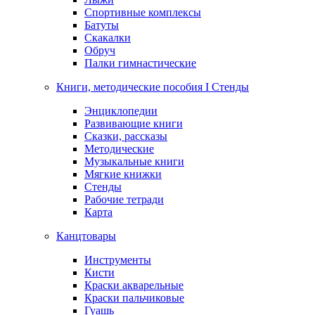
Спортивные комплексы
Батуты
Скакалки
Обруч
Палки гимнастические
Книги, методические пособия I Стенды
Энциклопедии
Развивающие книги
Сказки, рассказы
Методические
Музыкальные книги
Мягкие книжки
Стенды
Рабочие тетради
Карта
Канцтовары
Инструменты
Кисти
Краски акварельные
Краски пальчиковые
Гуашь