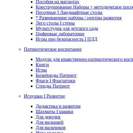
Пособия на магнитах
Конструирование Наборы + методическое посо
Песочные I Ландшафтные столы
* Развивающие наборы / центры развития
Лего столы I стены
Мультстудия для детского сада
Цифровые лаборатории
Игры про безопасность I ПДД
Патриотическое воспитание
Модули для нравственно-патриотического восп
Книги
Игры
Бизиборды Патриот
Флаги I Флагштоки
Стенды Патриот
Игрушки I Развитие
Дидактика и развитие
Шахматы I шашки
Для девочек
Для малышей
Для мальчиков
Игра ходилка