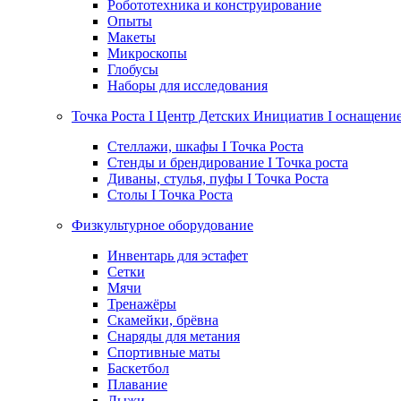
Робототехника и конструирование
Опыты
Макеты
Микроскопы
Глобусы
Наборы для исследования
Точка Роста I Центр Детских Инициатив I оснащени
Стеллажи, шкафы I Точка Роста
Стенды и брендирование I Точка роста
Диваны, стулья, пуфы I Точка Роста
Столы I Точка Роста
Физкультурное оборудование
Инвентарь для эстафет
Сетки
Мячи
Тренажёры
Скамейки, брёвна
Снаряды для метания
Спортивные маты
Баскетбол
Плавание
Лыжи