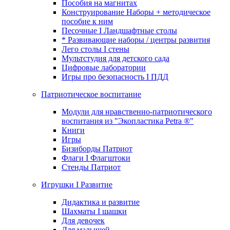
Пособия на магнитах
Конструирование Наборы + методическое
пособие к ним
Песочные I Ландшафтные столы
* Развивающие наборы / центры развития
Лего столы I стены
Мультстудия для детского сада
Цифровые лаборатории
Игры про безопасность I ПДД
Патриотическое воспитание
Модули для нравственно-патриотического
воспитания из "Экопластика Petra ®"
Книги
Игры
Бизиборды Патриот
Флаги I Флагштоки
Стенды Патриот
Игрушки I Развитие
Дидактика и развитие
Шахматы I шашки
Для девочек
Для малышей