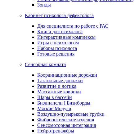
Зонды
Кабинет психолога-дефектолога
Для специалиста по работе с РАС
Книги для психолога
Интерактивные комплексы
Игры с психологом
Наборы психолога
Готовые решения
Сенсорная комната
Координационные дорожки
Тактильные дорожки
Развитие и логика
Массажные коврики
Шары в бассейн
Бизипанели I Бизиборды
Мягкие Модули
Воздушно-пузырьковые трубки
Фиброоптические изделия
Сенсомоторная интеграция
Нейротренажёры