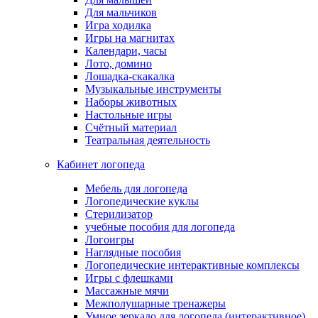
Для мальчиков
Игра ходилка
Игры на магнитах
Календари, часы
Лото, домино
Лошадка-скакалка
Музыкальные инструменты
Наборы животных
Настольные игры
Счётный материал
Театральная деятельность
Кабинет логопеда
Мебель для логопеда
Логопедические куклы
Стерилизатор
учебные пособия для логопеда
Логоигры
Наглядные пособия
Логопедические интерактивные комплексы
Игры с флешками
Массажные мячи
Межполушарные тренажеры
Умное зеркало для логопеда (интерактивное)