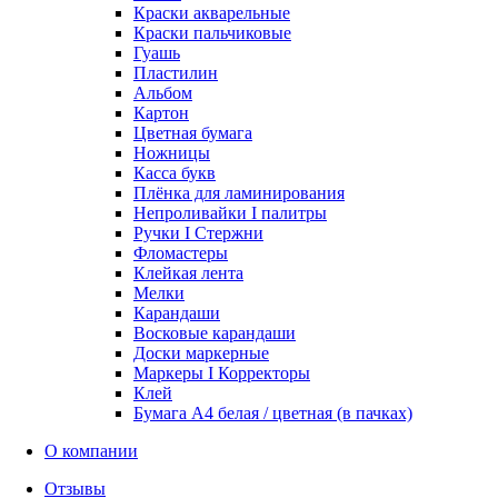
Краски акварельные
Краски пальчиковые
Гуашь
Пластилин
Альбом
Картон
Цветная бумага
Ножницы
Касса букв
Плёнка для ламинирования
Непроливайки I палитры
Ручки I Стержни
Фломастеры
Клейкая лента
Мелки
Карандаши
Восковые карандаши
Доски маркерные
Маркеры I Корректоры
Клей
Бумага А4 белая / цветная (в пачках)
О компании
Отзывы