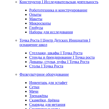
Конструктор I Исследовательская деятельность
Робототехника и конструирование
Опыты
Макеты
Микроскопы
Глобусы
Наборы для исследования
Точка Роста I Центр Детских Инициатив I
оснащение школ
Стеллажи, шкафы I Точка Роста
Стенды и брендирование I Точка роста
Диваны, стулья, пуфы I Точка Роста
Столы I Точка Роста
Физкультурное оборудование
Инвентарь для эстафет
Сетки
Мячи
Тренажёры
Скамейки, брёвна
Снаряды для метания
Спортивные маты