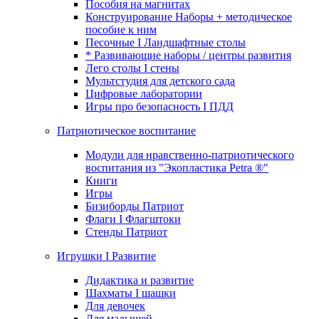
Пособия на магнитах
Конструирование Наборы + методическое
пособие к ним
Песочные I Ландшафтные столы
* Развивающие наборы / центры развития
Лего столы I стены
Мультстудия для детского сада
Цифровые лаборатории
Игры про безопасность I ПДД
Патриотическое воспитание
Модули для нравственно-патриотического
воспитания из "Экопластика Petra ®"
Книги
Игры
Бизиборды Патриот
Флаги I Флагштоки
Стенды Патриот
Игрушки I Развитие
Дидактика и развитие
Шахматы I шашки
Для девочек
Для малышей