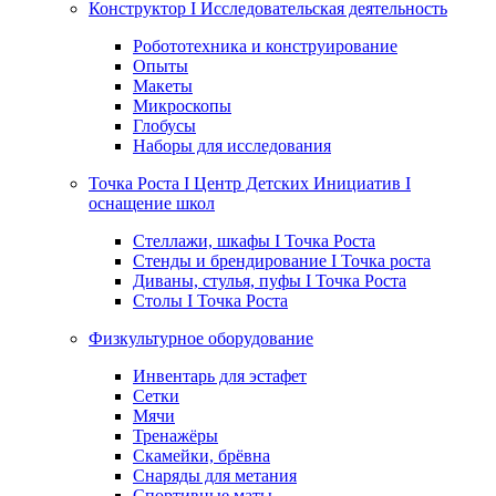
Конструктор I Исследовательская деятельность
Робототехника и конструирование
Опыты
Макеты
Микроскопы
Глобусы
Наборы для исследования
Точка Роста I Центр Детских Инициатив I
оснащение школ
Стеллажи, шкафы I Точка Роста
Стенды и брендирование I Точка роста
Диваны, стулья, пуфы I Точка Роста
Столы I Точка Роста
Физкультурное оборудование
Инвентарь для эстафет
Сетки
Мячи
Тренажёры
Скамейки, брёвна
Снаряды для метания
Спортивные маты