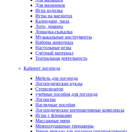
Для мальчиков
Игра ходилка
Игры на магнитах
Календари, часы
Лото, домино
Лошадка-скакалка
Музыкальные инструменты
Наборы животных
Настольные игры
Счётный материал
Театральная деятельность
Кабинет логопеда
Мебель для логопеда
Логопедические куклы
Стерилизатор
учебные пособия для логопеда
Логоигры
Наглядные пособия
Логопедические интерактивные комплексы
Игры с флешками
Массажные мячи
Межполушарные тренажеры
Умное зеркало для логопеда (интерактивное)