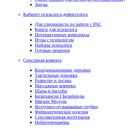
Зонды
Кабинет психолога-дефектолога
Для специалиста по работе с РАС
Книги для психолога
Интерактивные комплексы
Игры с психологом
Наборы психолога
Готовые решения
Сенсорная комната
Координационные дорожки
Тактильные дорожки
Развитие и логика
Массажные коврики
Шары в бассейн
Бизипанели I Бизиборды
Мягкие Модули
Воздушно-пузырьковые трубки
Фиброоптические изделия
Сенсомоторная интеграция
Нейротренажёры