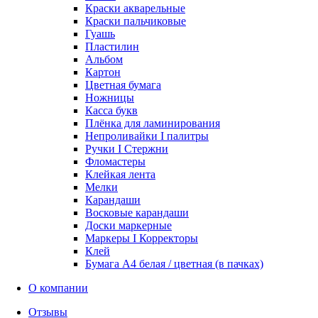
Краски акварельные
Краски пальчиковые
Гуашь
Пластилин
Альбом
Картон
Цветная бумага
Ножницы
Касса букв
Плёнка для ламинирования
Непроливайки I палитры
Ручки I Стержни
Фломастеры
Клейкая лента
Мелки
Карандаши
Восковые карандаши
Доски маркерные
Маркеры I Корректоры
Клей
Бумага А4 белая / цветная (в пачках)
О компании
Отзывы