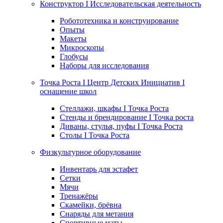
Конструктор I Исследовательская деятельность
Робототехника и конструирование
Опыты
Макеты
Микроскопы
Глобусы
Наборы для исследования
Точка Роста I Центр Детских Инициатив I
оснащение школ
Стеллажи, шкафы I Точка Роста
Стенды и брендирование I Точка роста
Диваны, стулья, пуфы I Точка Роста
Столы I Точка Роста
Физкультурное оборудование
Инвентарь для эстафет
Сетки
Мячи
Тренажёры
Скамейки, брёвна
Снаряды для метания
Спортивные маты