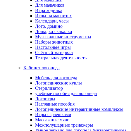
Для мальчиков
Игра ходилка
Игры на магнитах
Календари, часы
Лото, домино
Лошадка-скакалка
Музыкальные инструменты
Наборы животных
Настольные игры
Счётный материал
Театральная деятельность
Кабинет логопеда
Мебель для логопеда
Логопедические куклы
Стерилизатор
учебные пособия для логопеда
Логоигры
Наглядные пособия
Логопедические интерактивные комплексы
Игры с флешками
Массажные мячи
Межполушарные тренажеры
Умное зеркало для логопеда (интерактивное)