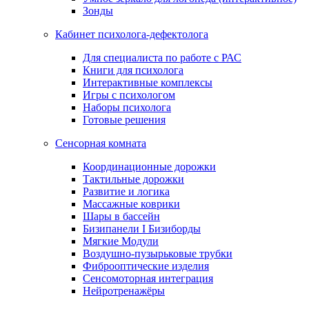
Зонды
Кабинет психолога-дефектолога
Для специалиста по работе с РАС
Книги для психолога
Интерактивные комплексы
Игры с психологом
Наборы психолога
Готовые решения
Сенсорная комната
Координационные дорожки
Тактильные дорожки
Развитие и логика
Массажные коврики
Шары в бассейн
Бизипанели I Бизиборды
Мягкие Модули
Воздушно-пузырьковые трубки
Фиброоптические изделия
Сенсомоторная интеграция
Нейротренажёры