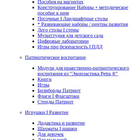
Пособия на магнитах
Конструирование Наборы + методическое
пособие к ним
Песочные I Ландшафтные столы
* Развивающие наборы / центры развития
Лего столы I стены
Мультстудия для детского сада
Цифровые лаборатории
Игры про безопасность I ПДД
Патриотическое воспитание
Модули для нравственно-патриотического
воспитания из "Экопластика Petra ®"
Книги
Игры
Бизиборды Патриот
Флаги I Флагштоки
Стенды Патриот
Игрушки I Развитие
Дидактика и развитие
Шахматы I шашки
Для девочек
Для малышей