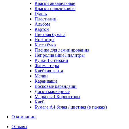
Краски акварельные
Краски пальчиковые
Гуашь
Пластилин
Альбом
Картон
Цветная бумага
Ножницы
Касса букв
Плёнка для ламинирования
Непроливайки I палитры
Ручки I Стержни
Фломастеры
Клейкая лента
Мелки
Карандаши
Восковые карандаши
Доски маркерные
Маркеры I Корректоры
Клей
Бумага А4 белая / цветная (в пачках)
О компании
Отзывы