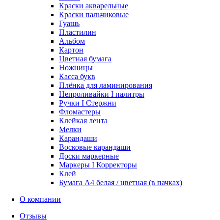
Краски акварельные
Краски пальчиковые
Гуашь
Пластилин
Альбом
Картон
Цветная бумага
Ножницы
Касса букв
Плёнка для ламинирования
Непроливайки I палитры
Ручки I Стержни
Фломастеры
Клейкая лента
Мелки
Карандаши
Восковые карандаши
Доски маркерные
Маркеры I Корректоры
Клей
Бумага А4 белая / цветная (в пачках)
О компании
Отзывы