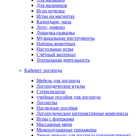
Для мальчиков
Игра ходилка
Игры на магнитах
Календари, часы
Лото, домино
Лошадка-скакалка
Музыкальные инструменты
Наборы животных
Настольные игры
Счётный материал
Театральная деятельность
Кабинет логопеда
Мебель для логопеда
Логопедические куклы
Стерилизатор
учебные пособия для логопеда
Логоигры
Наглядные пособия
Логопедические интерактивные комплексы
Игры с флешками
Массажные мячи
Межполушарные тренажеры
Умное зеркало для логопеда (интерактивное)