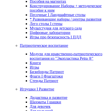
Пособия на магнитах
Конструирование Наборы + методическое
пособие к ним
Песочные I Ландшафтные столы
* Развивающие наборы / центры развития
Лего столы I стены
Мультстудия для детского сада
Цифровые лаборатории
Игры про безопасность I ПДД
Патриотическое воспитание
Модули для нравственно-патриотического
воспитания из "Экопластика Petra ®"
Книги
Игры
Бизиборды Патриот
Флаги I Флагштоки
Стенды Патриот
Игрушки I Развитие
Дидактика и развитие
Шахматы I шашки
Для девочек
Для малышей