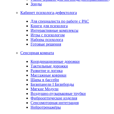
Зонды
Кабинет психолога-дефектолога
Для специалиста по работе с РАС
Книги для психолога
Интерактивные комплексы
Игры с психологом
Наборы психолога
Готовые решения
Сенсорная комната
Координационные дорожки
Тактильные дорожки
Развитие и логика
Массажные коврики
Шары в бассейн
Бизипанели I Бизиборды
Мягкие Модули
Воздушно-пузырьковые трубки
Фиброоптические изделия
Сенсомоторная интеграция
Нейротренажёры