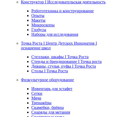
Конструктор I Исследовательская деятельность
Робототехника и конструирование
Опыты
Макеты
Микроскопы
Глобусы
Наборы для исследования
Точка Роста I Центр Детских Инициатив I
оснащение школ
Стеллажи, шкафы I Точка Роста
Стенды и брендирование I Точка роста
Диваны, стулья, пуфы I Точка Роста
Столы I Точка Роста
Физкультурное оборудование
Инвентарь для эстафет
Сетки
Мячи
Тренажёры
Скамейки, брёвна
Снаряды для метания
Спортивные маты