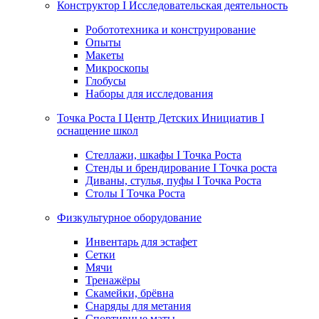
Конструктор I Исследовательская деятельность
Робототехника и конструирование
Опыты
Макеты
Микроскопы
Глобусы
Наборы для исследования
Точка Роста I Центр Детских Инициатив I
оснащение школ
Стеллажи, шкафы I Точка Роста
Стенды и брендирование I Точка роста
Диваны, стулья, пуфы I Точка Роста
Столы I Точка Роста
Физкультурное оборудование
Инвентарь для эстафет
Сетки
Мячи
Тренажёры
Скамейки, брёвна
Снаряды для метания
Спортивные маты