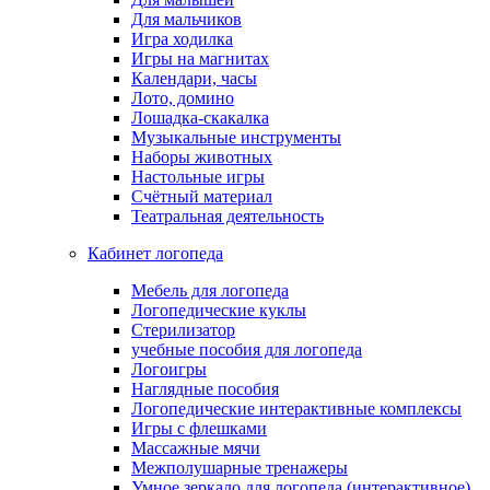
Для мальчиков
Игра ходилка
Игры на магнитах
Календари, часы
Лото, домино
Лошадка-скакалка
Музыкальные инструменты
Наборы животных
Настольные игры
Счётный материал
Театральная деятельность
Кабинет логопеда
Мебель для логопеда
Логопедические куклы
Стерилизатор
учебные пособия для логопеда
Логоигры
Наглядные пособия
Логопедические интерактивные комплексы
Игры с флешками
Массажные мячи
Межполушарные тренажеры
Умное зеркало для логопеда (интерактивное)