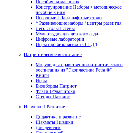
Пособия на магнитах
Конструирование Наборы + методическое
пособие к ним
Песочные I Ландшафтные столы
* Развивающие наборы / центры развития
Лего столы I стены
Мультстудия для детского сада
Цифровые лаборатории
Игры про безопасность I ПДД
Патриотическое воспитание
Модули для нравственно-патриотического
воспитания из "Экопластика Petra ®"
Книги
Игры
Бизиборды Патриот
Флаги I Флагштоки
Стенды Патриот
Игрушки I Развитие
Дидактика и развитие
Шахматы I шашки
Для девочек
Для малышей