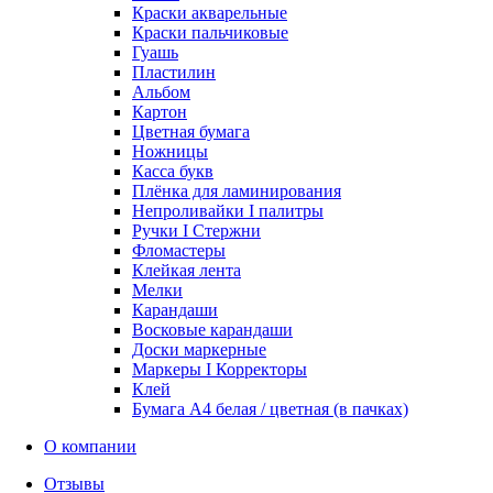
Краски акварельные
Краски пальчиковые
Гуашь
Пластилин
Альбом
Картон
Цветная бумага
Ножницы
Касса букв
Плёнка для ламинирования
Непроливайки I палитры
Ручки I Стержни
Фломастеры
Клейкая лента
Мелки
Карандаши
Восковые карандаши
Доски маркерные
Маркеры I Корректоры
Клей
Бумага А4 белая / цветная (в пачках)
О компании
Отзывы