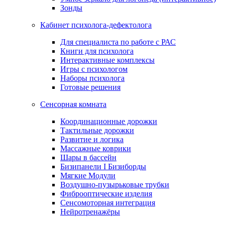
Зонды
Кабинет психолога-дефектолога
Для специалиста по работе с РАС
Книги для психолога
Интерактивные комплексы
Игры с психологом
Наборы психолога
Готовые решения
Сенсорная комната
Координационные дорожки
Тактильные дорожки
Развитие и логика
Массажные коврики
Шары в бассейн
Бизипанели I Бизиборды
Мягкие Модули
Воздушно-пузырьковые трубки
Фиброоптические изделия
Сенсомоторная интеграция
Нейротренажёры