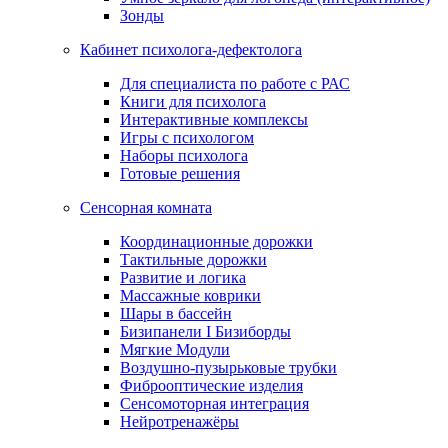
Зонды
Кабинет психолога-дефектолога
Для специалиста по работе с РАС
Книги для психолога
Интерактивные комплексы
Игры с психологом
Наборы психолога
Готовые решения
Сенсорная комната
Координационные дорожки
Тактильные дорожки
Развитие и логика
Массажные коврики
Шары в бассейн
Бизипанели I Бизиборды
Мягкие Модули
Воздушно-пузырьковые трубки
Фиброоптические изделия
Сенсомоторная интеграция
Нейротренажёры