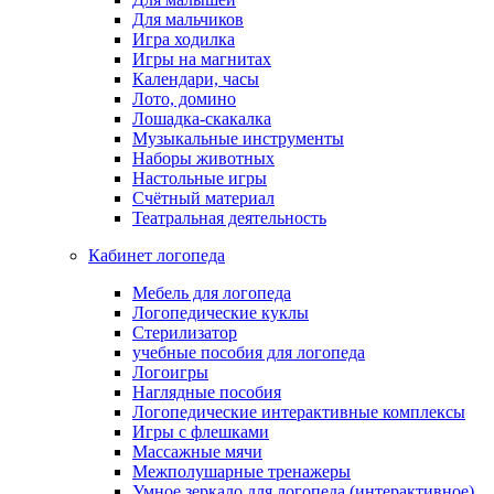
Для мальчиков
Игра ходилка
Игры на магнитах
Календари, часы
Лото, домино
Лошадка-скакалка
Музыкальные инструменты
Наборы животных
Настольные игры
Счётный материал
Театральная деятельность
Кабинет логопеда
Мебель для логопеда
Логопедические куклы
Стерилизатор
учебные пособия для логопеда
Логоигры
Наглядные пособия
Логопедические интерактивные комплексы
Игры с флешками
Массажные мячи
Межполушарные тренажеры
Умное зеркало для логопеда (интерактивное)