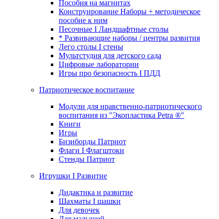
Пособия на магнитах
Конструирование Наборы + методическое
пособие к ним
Песочные I Ландшафтные столы
* Развивающие наборы / центры развития
Лего столы I стены
Мультстудия для детского сада
Цифровые лаборатории
Игры про безопасность I ПДД
Патриотическое воспитание
Модули для нравственно-патриотического
воспитания из "Экопластика Petra ®"
Книги
Игры
Бизиборды Патриот
Флаги I Флагштоки
Стенды Патриот
Игрушки I Развитие
Дидактика и развитие
Шахматы I шашки
Для девочек
Для малышей