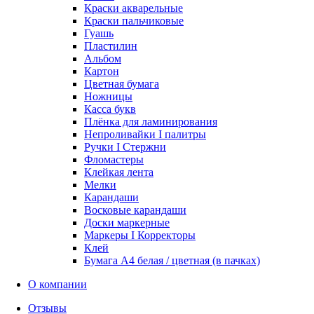
Краски акварельные
Краски пальчиковые
Гуашь
Пластилин
Альбом
Картон
Цветная бумага
Ножницы
Касса букв
Плёнка для ламинирования
Непроливайки I палитры
Ручки I Стержни
Фломастеры
Клейкая лента
Мелки
Карандаши
Восковые карандаши
Доски маркерные
Маркеры I Корректоры
Клей
Бумага А4 белая / цветная (в пачках)
О компании
Отзывы