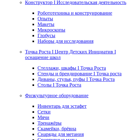
Конструктор I Исследовательская деятельность
Робототехника и конструирование
Опыты
Макеты
Микроскопы
Глобусы
Наборы для исследования
Точка Роста I Центр Детских Инициатив I
оснащение школ
Стеллажи, шкафы I Точка Роста
Стенды и брендирование I Точка роста
Диваны, стулья, пуфы I Точка Роста
Столы I Точка Роста
Физкультурное оборудование
Инвентарь для эстафет
Сетки
Мячи
Тренажёры
Скамейки, брёвна
Снаряды для метания
Спортивные маты