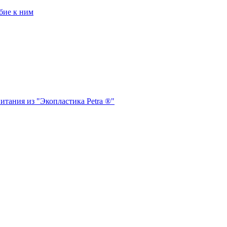
бие к ним
итания из "Экопластика Petra ®"