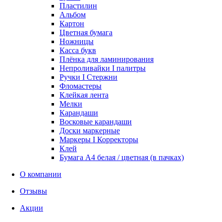
Пластилин
Альбом
Картон
Цветная бумага
Ножницы
Касса букв
Плёнка для ламинирования
Непроливайки I палитры
Ручки I Стержни
Фломастеры
Клейкая лента
Мелки
Карандаши
Восковые карандаши
Доски маркерные
Маркеры I Корректоры
Клей
Бумага А4 белая / цветная (в пачках)
О компании
Отзывы
Акции