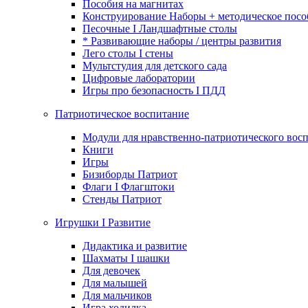
Пособия на магнитах
Конструирование Наборы + методическое посо
Песочные I Ландшафтные столы
* Развивающие наборы / центры развития
Лего столы I стены
Мультстудия для детского сада
Цифровые лаборатории
Игры про безопасность I ПДД
Патриотическое воспитание
Модули для нравственно-патриотического восп
Книги
Игры
Бизиборды Патриот
Флаги I Флагштоки
Стенды Патриот
Игрушки I Развитие
Дидактика и развитие
Шахматы I шашки
Для девочек
Для малышей
Для мальчиков
Игра ходилка