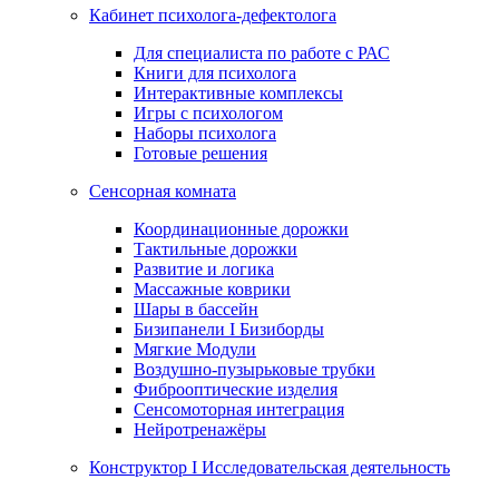
Кабинет психолога-дефектолога
Для специалиста по работе с РАС
Книги для психолога
Интерактивные комплексы
Игры с психологом
Наборы психолога
Готовые решения
Сенсорная комната
Координационные дорожки
Тактильные дорожки
Развитие и логика
Массажные коврики
Шары в бассейн
Бизипанели I Бизиборды
Мягкие Модули
Воздушно-пузырьковые трубки
Фиброоптические изделия
Сенсомоторная интеграция
Нейротренажёры
Конструктор I Исследовательская деятельность