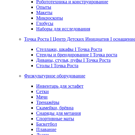
Робототехника и конструирование
Опыты
Макеты
Микроскопы
Глобусы
Наборы для исследования
Точка Роста I Центр Детских Инициатив I оснащени
Стеллажи, шкафы I Точка Роста
Стенды и брендирование I Точка роста
Диваны, стулья, пуфы I Точка Роста
Столы I Точка Роста
Физкультурное оборудование
Инвентарь для эстафет
Сетки
Мячи
Тренажёры
Скамейки, брёвна
Снаряды для метания
Спортивные маты
Баскетбол
Плавание
Лыжи