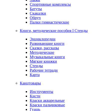
Спортивные комплексы
Батуты
Скакалки
Обруч
Палки гимнастические
Книги, методические пособия I Стенды
Энциклопедии
Развивающие книги
Сказки, рассказы
Методические
Музыкальные книги
Мягкие книжки
Стенды
Рабочие тетради
Карта
Канцтовары
Инструменты
Кисти
Краски акварельные
Краски пальчиковые
Гуашь