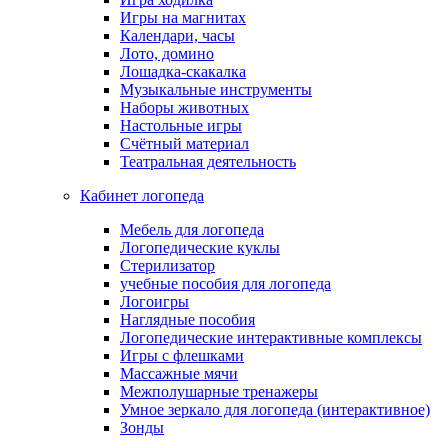
Игры на магнитах
Календари, часы
Лото, домино
Лошадка-скакалка
Музыкальные инструменты
Наборы животных
Настольные игры
Счётный материал
Театральная деятельность
Кабинет логопеда
Мебель для логопеда
Логопедические куклы
Стерилизатор
учебные пособия для логопеда
Логоигры
Наглядные пособия
Логопедические интерактивные комплексы
Игры с флешками
Массажные мячи
Межполушарные тренажеры
Умное зеркало для логопеда (интерактивное)
Зонды