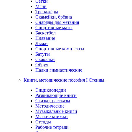
Сетки
Мячи
Тренажёры
Скамейки, брёвна
Снаряды для метания
Спортивные маты
Баскетбол
Плавание
Лыжи
Спортивные комплексы
Батуты
Скакалки
Обруч
Палки гимнастические
Книги, методические пособия I Стенды
Энциклопедии
Развивающие книги
Сказки, рассказы
Методические
Музыкальные книги
Мягкие книжки
Стенды
Рабочие тетради