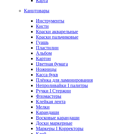
Карта
Канцтовары
Инструменты
Кисти
Краски акварельные
Краски пальчиковые
Гуашь
Пластилин
Альбом
Картон
Цветная бумага
Ножницы
Касса букв
Плёнка для ламинирования
Непроливайки I палитры
Ручки I Стержни
Фломастеры
Клейкая лента
Мелки
Карандаши
Восковые карандаши
Доски маркерные
Маркеры I Корректоры
Клей