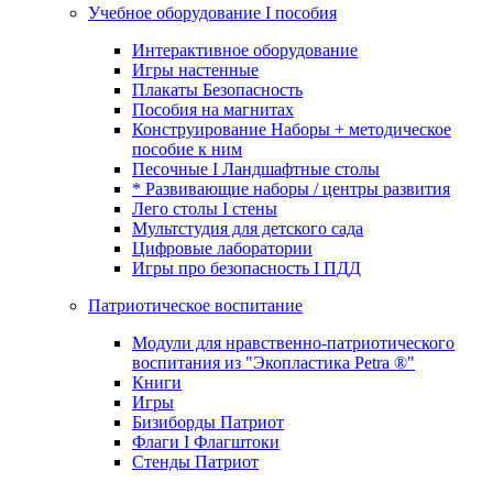
Учебное оборудование I пособия
Интерактивное оборудование
Игры настенные
Плакаты Безопасность
Пособия на магнитах
Конструирование Наборы + методическое
пособие к ним
Песочные I Ландшафтные столы
* Развивающие наборы / центры развития
Лего столы I стены
Мультстудия для детского сада
Цифровые лаборатории
Игры про безопасность I ПДД
Патриотическое воспитание
Модули для нравственно-патриотического
воспитания из "Экопластика Petra ®"
Книги
Игры
Бизиборды Патриот
Флаги I Флагштоки
Стенды Патриот