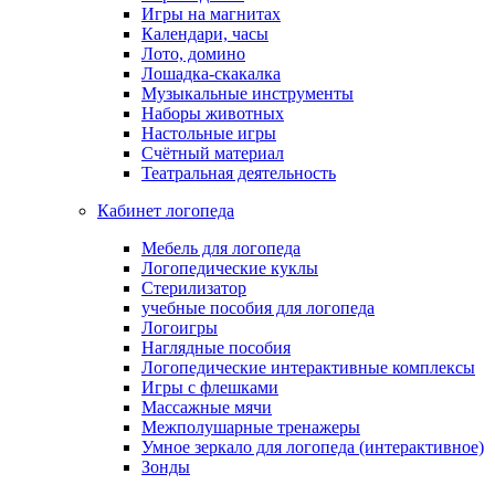
Игры на магнитах
Календари, часы
Лото, домино
Лошадка-скакалка
Музыкальные инструменты
Наборы животных
Настольные игры
Счётный материал
Театральная деятельность
Кабинет логопеда
Мебель для логопеда
Логопедические куклы
Стерилизатор
учебные пособия для логопеда
Логоигры
Наглядные пособия
Логопедические интерактивные комплексы
Игры с флешками
Массажные мячи
Межполушарные тренажеры
Умное зеркало для логопеда (интерактивное)
Зонды