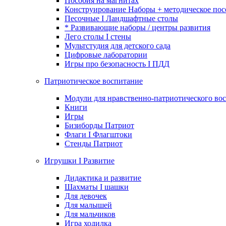
Пособия на магнитах
Конструирование Наборы + методическое пос
Песочные I Ландшафтные столы
* Развивающие наборы / центры развития
Лего столы I стены
Мультстудия для детского сада
Цифровые лаборатории
Игры про безопасность I ПДД
Патриотическое воспитание
Модули для нравственно-патриотического вос
Книги
Игры
Бизиборды Патриот
Флаги I Флагштоки
Стенды Патриот
Игрушки I Развитие
Дидактика и развитие
Шахматы I шашки
Для девочек
Для малышей
Для мальчиков
Игра ходилка