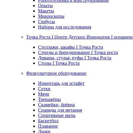
Робототехника и конструирование
Опыты
Макеты
Микроскопы
Глобусы
Наборы для исследования
Точка Роста I Центр Детских Инициатив I оснащен
Стеллажи, шкафы I Точка Роста
Стенды и брендирование I Точка роста
Диваны, стулья, пуфы I Точка Роста
Столы I Точка Роста
Физкультурное оборудование
Инвентарь для эстафет
Сетки
Мячи
Тренажёры
Скамейки, брёвна
Снаряды для метания
Спортивные маты
Баскетбол
Плавание
Лыжи