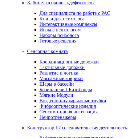
Кабинет психолога-дефектолога
Для специалиста по работе с РАС
Книги для психолога
Интерактивные комплексы
Игры с психологом
Наборы психолога
Готовые решения
Сенсорная комната
Координационные дорожки
Тактильные дорожки
Развитие и логика
Массажные коврики
Шары в бассейн
Бизипанели I Бизиборды
Мягкие Модули
Воздушно-пузырьковые трубки
Фиброоптические изделия
Сенсомоторная интеграция
Нейротренажёры
Конструктор I Исследовательская деятельность