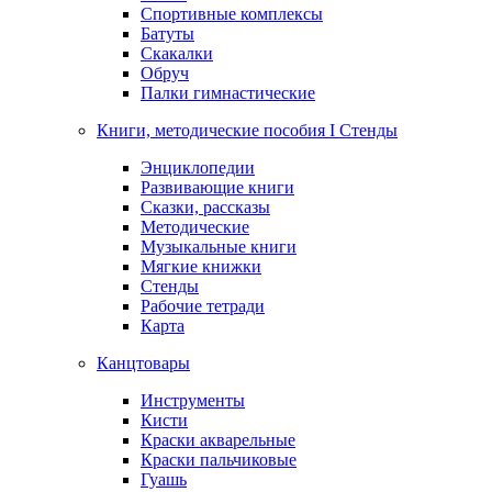
Спортивные комплексы
Батуты
Скакалки
Обруч
Палки гимнастические
Книги, методические пособия I Стенды
Энциклопедии
Развивающие книги
Сказки, рассказы
Методические
Музыкальные книги
Мягкие книжки
Стенды
Рабочие тетради
Карта
Канцтовары
Инструменты
Кисти
Краски акварельные
Краски пальчиковые
Гуашь