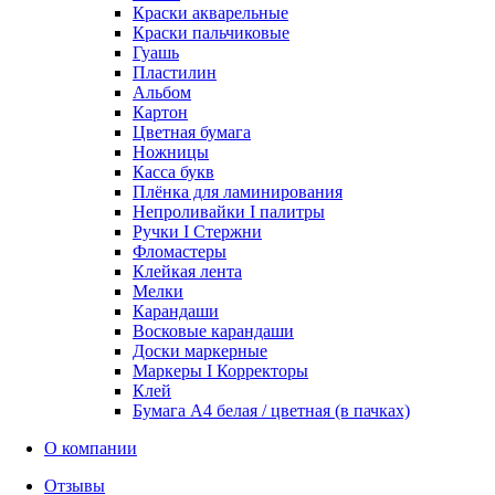
Краски акварельные
Краски пальчиковые
Гуашь
Пластилин
Альбом
Картон
Цветная бумага
Ножницы
Касса букв
Плёнка для ламинирования
Непроливайки I палитры
Ручки I Стержни
Фломастеры
Клейкая лента
Мелки
Карандаши
Восковые карандаши
Доски маркерные
Маркеры I Корректоры
Клей
Бумага А4 белая / цветная (в пачках)
О компании
Отзывы