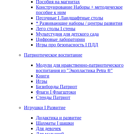
Пособия на магнитах
Конструирование Наборы + методическое
пособие к ним
Песочные I Ландшафтные столы
* Развивающие наборы / центры развития
Лего столы I стены
Мультстудия для детского сада
Цифровые лаборатории
Игры про безопасность I ПДД
Патриотическое воспитание
Модули для нравственно-патриотического
воспитания из "Экопластика Petra ®"
Книги
Игры
Бизиборды Патриот
Флаги I Флагштоки
Стенды Патриот
Игрушки I Развитие
Дидактика и развитие
Шахматы I шашки
Для девочек
Для малышей