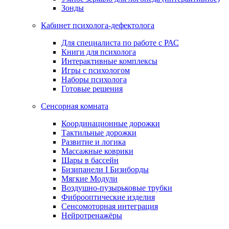
Зонды
Кабинет психолога-дефектолога
Для специалиста по работе с РАС
Книги для психолога
Интерактивные комплексы
Игры с психологом
Наборы психолога
Готовые решения
Сенсорная комната
Координационные дорожки
Тактильные дорожки
Развитие и логика
Массажные коврики
Шары в бассейн
Бизипанели I Бизиборды
Мягкие Модули
Воздушно-пузырьковые трубки
Фиброоптические изделия
Сенсомоторная интеграция
Нейротренажёры