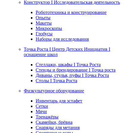
Конструктор I Исследовательская деятельность
Робототехника и конструирование
Опыты
Макеты
Микроскопы
Глобусы
Наборы для исследования
Точка Роста I Центр Детских Инициатив I
оснащение школ
Стеллажи, шкафы I Точка Роста
Стенды и брендирование I Точка роста
Диваны, стулья, пуфы I Точка Роста
Столы I Точка Роста
Физкультурное оборудование
Инвентарь для эстафет
Сетки
Мячи
Тренажёры
Скамейки, брёвна
Снаряды для метания
Спортивные маты