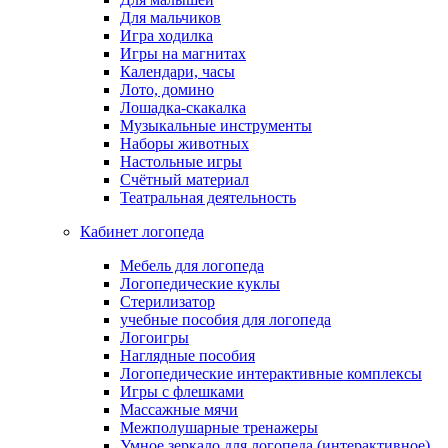
Для мальчиков
Игра ходилка
Игры на магнитах
Календари, часы
Лото, домино
Лошадка-скакалка
Музыкальные инструменты
Наборы животных
Настольные игры
Счётный материал
Театральная деятельность
Кабинет логопеда
Мебель для логопеда
Логопедические куклы
Стерилизатор
учебные пособия для логопеда
Логоигры
Наглядные пособия
Логопедические интерактивные комплексы
Игры с флешками
Массажные мячи
Межполушарные тренажеры
Умное зеркало для логопеда (интерактивное)