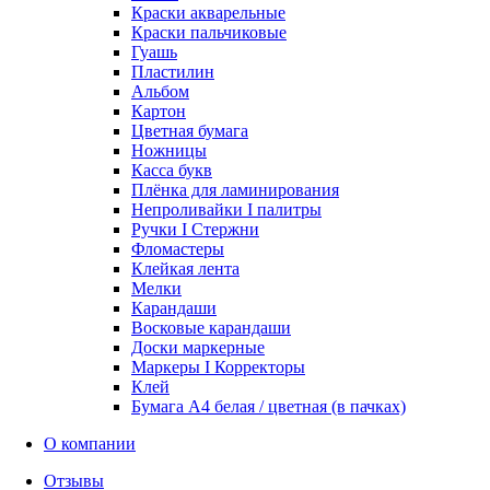
Краски акварельные
Краски пальчиковые
Гуашь
Пластилин
Альбом
Картон
Цветная бумага
Ножницы
Касса букв
Плёнка для ламинирования
Непроливайки I палитры
Ручки I Стержни
Фломастеры
Клейкая лента
Мелки
Карандаши
Восковые карандаши
Доски маркерные
Маркеры I Корректоры
Клей
Бумага А4 белая / цветная (в пачках)
О компании
Отзывы