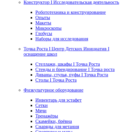
Конструктор I Исследовательская деятельность
Робототехника и конструирование
Опыты
Макеты
Микроскопы
Глобусы
Наборы для исследования
Точка Роста I Центр Детских Инициатив I
оснащение школ
Стеллажи, шкафы I Точка Роста
Стенды и брендирование I Точка роста
Диваны, стулья, пуфы I Точка Роста
Столы I Точка Роста
Физкультурное оборудование
Инвентарь для эстафет
Сетки
Мячи
Тренажёры
Скамейки, брёвна
Снаряды для метания
Спортивные маты