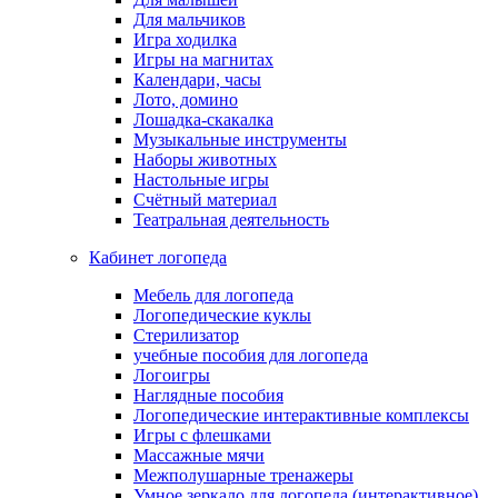
Для мальчиков
Игра ходилка
Игры на магнитах
Календари, часы
Лото, домино
Лошадка-скакалка
Музыкальные инструменты
Наборы животных
Настольные игры
Счётный материал
Театральная деятельность
Кабинет логопеда
Мебель для логопеда
Логопедические куклы
Стерилизатор
учебные пособия для логопеда
Логоигры
Наглядные пособия
Логопедические интерактивные комплексы
Игры с флешками
Массажные мячи
Межполушарные тренажеры
Умное зеркало для логопеда (интерактивное)