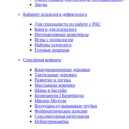
Зонды
Кабинет психолога-дефектолога
Для специалиста по работе с РАС
Книги для психолога
Интерактивные комплексы
Игры с психологом
Наборы психолога
Готовые решения
Сенсорная комната
Координационные дорожки
Тактильные дорожки
Развитие и логика
Массажные коврики
Шары в бассейн
Бизипанели I Бизиборды
Мягкие Модули
Воздушно-пузырьковые трубки
Фиброоптические изделия
Сенсомоторная интеграция
Нейротренажёры