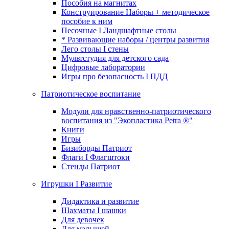
Пособия на магнитах
Конструирование Наборы + методическое
пособие к ним
Песочные I Ландшафтные столы
* Развивающие наборы / центры развития
Лего столы I стены
Мультстудия для детского сада
Цифровые лаборатории
Игры про безопасность I ПДД
Патриотическое воспитание
Модули для нравственно-патриотического
воспитания из "Экопластика Petra ®"
Книги
Игры
Бизиборды Патриот
Флаги I Флагштоки
Стенды Патриот
Игрушки I Развитие
Дидактика и развитие
Шахматы I шашки
Для девочек
Для малышей