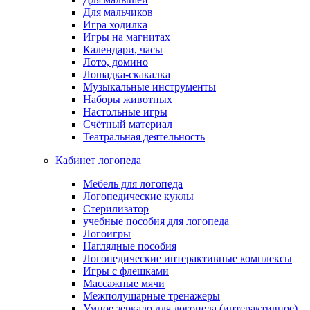
Для мальчиков
Игра ходилка
Игры на магнитах
Календари, часы
Лото, домино
Лошадка-скакалка
Музыкальные инструменты
Наборы животных
Настольные игры
Счётный материал
Театральная деятельность
Кабинет логопеда
Мебель для логопеда
Логопедические куклы
Стерилизатор
учебные пособия для логопеда
Логоигры
Наглядные пособия
Логопедические интерактивные комплексы
Игры с флешками
Массажные мячи
Межполушарные тренажеры
Умное зеркало для логопеда (интерактивное)