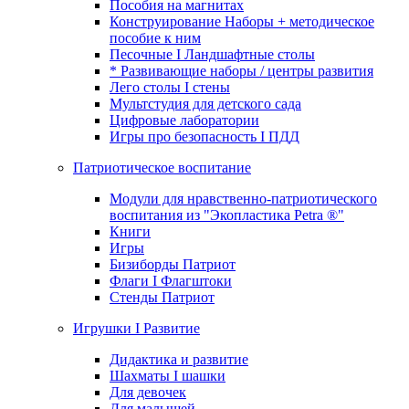
Пособия на магнитах
Конструирование Наборы + методическое
пособие к ним
Песочные I Ландшафтные столы
* Развивающие наборы / центры развития
Лего столы I стены
Мультстудия для детского сада
Цифровые лаборатории
Игры про безопасность I ПДД
Патриотическое воспитание
Модули для нравственно-патриотического
воспитания из "Экопластика Petra ®"
Книги
Игры
Бизиборды Патриот
Флаги I Флагштоки
Стенды Патриот
Игрушки I Развитие
Дидактика и развитие
Шахматы I шашки
Для девочек
Для малышей