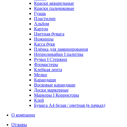
Краски акварельные
Краски пальчиковые
Гуашь
Пластилин
Альбом
Картон
Цветная бумага
Ножницы
Касса букв
Плёнка для ламинирования
Непроливайки I палитры
Ручки I Стержни
Фломастеры
Клейкая лента
Мелки
Карандаши
Восковые карандаши
Доски маркерные
Маркеры I Корректоры
Клей
Бумага А4 белая / цветная (в пачках)
О компании
Отзывы