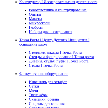
Конструктор I Исследовательская деятельность
Робототехника и конструирование
Опыты
Макеты
Микроскопы
Глобусы
Наборы для исследования
Точка Роста I Центр Детских Инициатив I
оснащение школ
Стеллажи, шкафы I Точка Роста
Стенды и брендирование I Точка роста
Диваны, стулья, пуфы I Точка Роста
Столы I Точка Роста
Физкультурное оборудование
Инвентарь для эстафет
Сетки
Мячи
Тренажёры
Скамейки, брёвна
Снаряды для метания
Спортивные маты