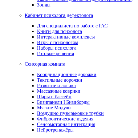
Зонды
Кабинет психолога-дефектолога
Для специалиста по работе с РАС
Книги для психолога
Интерактивные комплексы
Игры с психологом
Наборы психолога
Готовые решения
Сенсорная комната
Координационные дорожки
Тактильные дорожки
Развитие и логика
Массажные коврики
Шары в бассейн
Бизипанели I Бизиборды
Мягкие Модули
Воздушно-пузырьковые трубки
Фиброоптические изделия
Сенсомоторная интеграция
Нейротренажёры