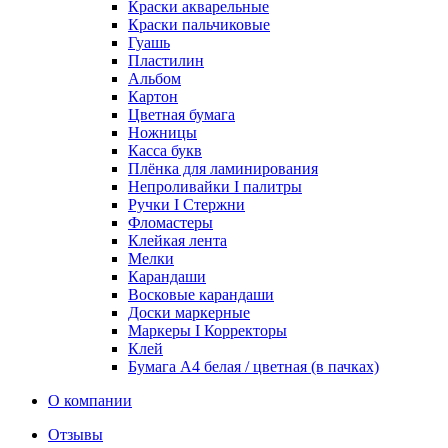
Краски акварельные
Краски пальчиковые
Гуашь
Пластилин
Альбом
Картон
Цветная бумага
Ножницы
Касса букв
Плёнка для ламинирования
Непроливайки I палитры
Ручки I Стержни
Фломастеры
Клейкая лента
Мелки
Карандаши
Восковые карандаши
Доски маркерные
Маркеры I Корректоры
Клей
Бумага А4 белая / цветная (в пачках)
О компании
Отзывы