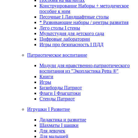
Пособия на магнитах
Конструирование Наборы + методическое
пособие к ним
Песочные I Ландшафтные столы
* Развивающие наборы / центры развития
Лего столы I стены
Мультстудия для детского сада
Цифровые лаборатории
Игры про безопасность I ПДД
Патриотическое воспитание
Модули для нравственно-патриотического
воспитания из "Экопластика Petra ®"
Книги
Игры
Бизиборды Патриот
Флаги I Флагштоки
Стенды Патриот
Игрушки I Развитие
Дидактика и развитие
Шахматы I шашки
Для девочек
Для малышей