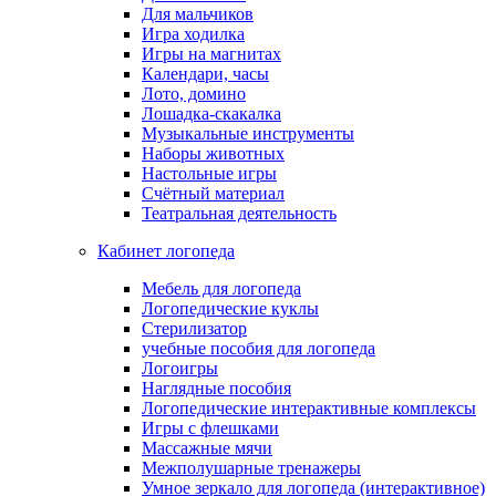
Для мальчиков
Игра ходилка
Игры на магнитах
Календари, часы
Лото, домино
Лошадка-скакалка
Музыкальные инструменты
Наборы животных
Настольные игры
Счётный материал
Театральная деятельность
Кабинет логопеда
Мебель для логопеда
Логопедические куклы
Стерилизатор
учебные пособия для логопеда
Логоигры
Наглядные пособия
Логопедические интерактивные комплексы
Игры с флешками
Массажные мячи
Межполушарные тренажеры
Умное зеркало для логопеда (интерактивное)