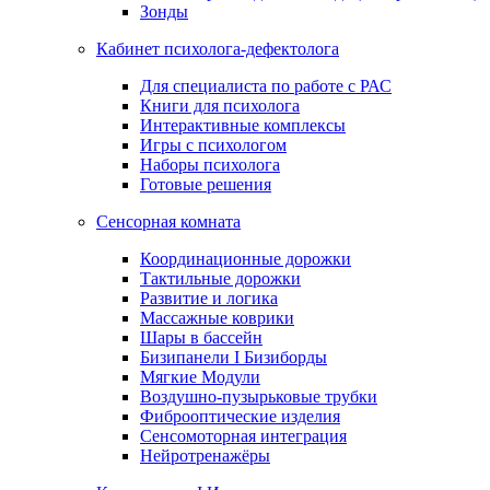
Зонды
Кабинет психолога-дефектолога
Для специалиста по работе с РАС
Книги для психолога
Интерактивные комплексы
Игры с психологом
Наборы психолога
Готовые решения
Сенсорная комната
Координационные дорожки
Тактильные дорожки
Развитие и логика
Массажные коврики
Шары в бассейн
Бизипанели I Бизиборды
Мягкие Модули
Воздушно-пузырьковые трубки
Фиброоптические изделия
Сенсомоторная интеграция
Нейротренажёры