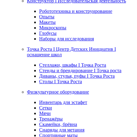
Конструктор I Исследовательская деятельность
Робототехника и конструирование
Опыты
Макеты
Микроскопы
Глобусы
Наборы для исследования
Точка Роста I Центр Детских Инициатив I
оснащение школ
Стеллажи, шкафы I Точка Роста
Стенды и брендирование I Точка роста
Диваны, стулья, пуфы I Точка Роста
Столы I Точка Роста
Физкультурное оборудование
Инвентарь для эстафет
Сетки
Мячи
Тренажёры
Скамейки, брёвна
Снаряды для метания
Спортивные маты