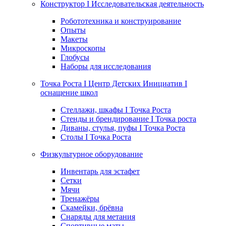
Конструктор I Исследовательская деятельность
Робототехника и конструирование
Опыты
Макеты
Микроскопы
Глобусы
Наборы для исследования
Точка Роста I Центр Детских Инициатив I
оснащение школ
Стеллажи, шкафы I Точка Роста
Стенды и брендирование I Точка роста
Диваны, стулья, пуфы I Точка Роста
Столы I Точка Роста
Физкультурное оборудование
Инвентарь для эстафет
Сетки
Мячи
Тренажёры
Скамейки, брёвна
Снаряды для метания
Спортивные маты