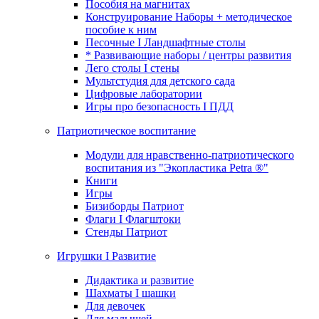
Пособия на магнитах
Конструирование Наборы + методическое
пособие к ним
Песочные I Ландшафтные столы
* Развивающие наборы / центры развития
Лего столы I стены
Мультстудия для детского сада
Цифровые лаборатории
Игры про безопасность I ПДД
Патриотическое воспитание
Модули для нравственно-патриотического
воспитания из "Экопластика Petra ®"
Книги
Игры
Бизиборды Патриот
Флаги I Флагштоки
Стенды Патриот
Игрушки I Развитие
Дидактика и развитие
Шахматы I шашки
Для девочек
Для малышей