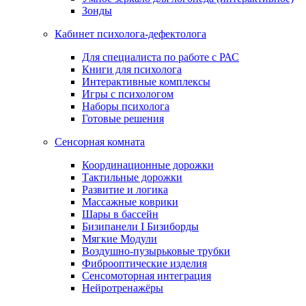
Зонды
Кабинет психолога-дефектолога
Для специалиста по работе с РАС
Книги для психолога
Интерактивные комплексы
Игры с психологом
Наборы психолога
Готовые решения
Сенсорная комната
Координационные дорожки
Тактильные дорожки
Развитие и логика
Массажные коврики
Шары в бассейн
Бизипанели I Бизиборды
Мягкие Модули
Воздушно-пузырьковые трубки
Фиброоптические изделия
Сенсомоторная интеграция
Нейротренажёры