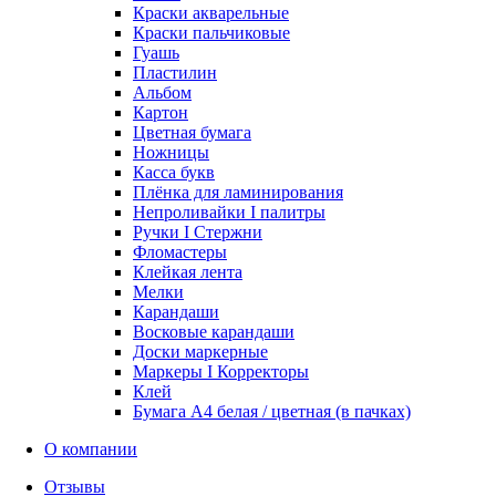
Краски акварельные
Краски пальчиковые
Гуашь
Пластилин
Альбом
Картон
Цветная бумага
Ножницы
Касса букв
Плёнка для ламинирования
Непроливайки I палитры
Ручки I Стержни
Фломастеры
Клейкая лента
Мелки
Карандаши
Восковые карандаши
Доски маркерные
Маркеры I Корректоры
Клей
Бумага А4 белая / цветная (в пачках)
О компании
Отзывы