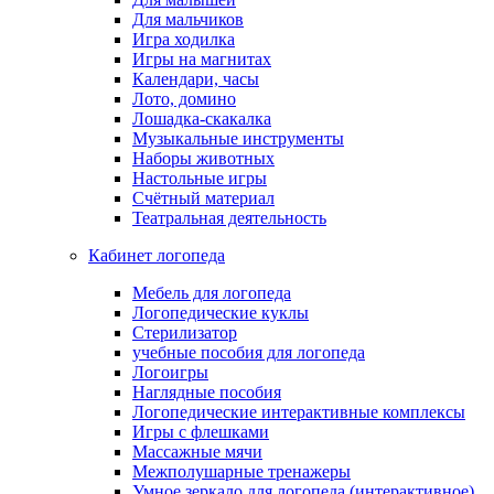
Для мальчиков
Игра ходилка
Игры на магнитах
Календари, часы
Лото, домино
Лошадка-скакалка
Музыкальные инструменты
Наборы животных
Настольные игры
Счётный материал
Театральная деятельность
Кабинет логопеда
Мебель для логопеда
Логопедические куклы
Стерилизатор
учебные пособия для логопеда
Логоигры
Наглядные пособия
Логопедические интерактивные комплексы
Игры с флешками
Массажные мячи
Межполушарные тренажеры
Умное зеркало для логопеда (интерактивное)