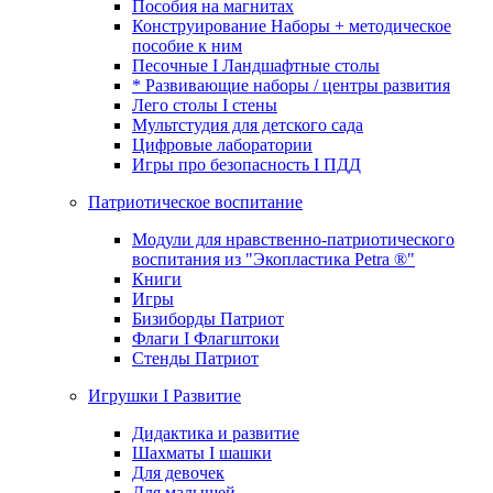
Пособия на магнитах
Конструирование Наборы + методическое
пособие к ним
Песочные I Ландшафтные столы
* Развивающие наборы / центры развития
Лего столы I стены
Мультстудия для детского сада
Цифровые лаборатории
Игры про безопасность I ПДД
Патриотическое воспитание
Модули для нравственно-патриотического
воспитания из "Экопластика Petra ®"
Книги
Игры
Бизиборды Патриот
Флаги I Флагштоки
Стенды Патриот
Игрушки I Развитие
Дидактика и развитие
Шахматы I шашки
Для девочек
Для малышей