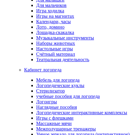
Для мальчиков
Игра ходилка
Игры на магнитах
Календари, часы
Лото, домино
Лошадка-скакалка
Музыкальные инструменты
Наборы животных
Настольные игры
Счётный материал
Театральная деятельность
Кабинет логопеда
Мебель для логопеда
Логопедические куклы
Стерилизатор
учебные пособия для логопеда
Логоигры
Наглядные пособия
Логопедические интерактивные комплексы
Игры с флешками
Массажные мячи
Межполушарные тренажеры
Умное зеркало для логопеда (интерактивное)