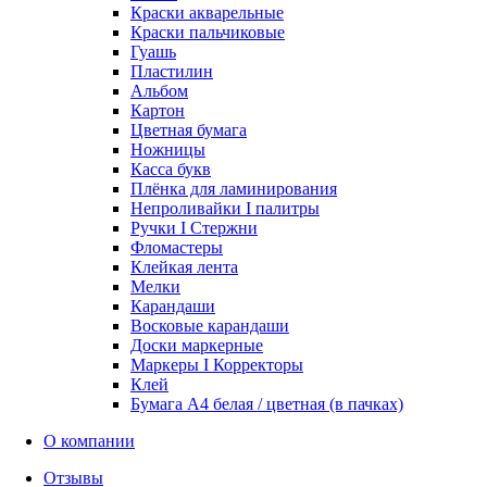
Краски акварельные
Краски пальчиковые
Гуашь
Пластилин
Альбом
Картон
Цветная бумага
Ножницы
Касса букв
Плёнка для ламинирования
Непроливайки I палитры
Ручки I Стержни
Фломастеры
Клейкая лента
Мелки
Карандаши
Восковые карандаши
Доски маркерные
Маркеры I Корректоры
Клей
Бумага А4 белая / цветная (в пачках)
О компании
Отзывы