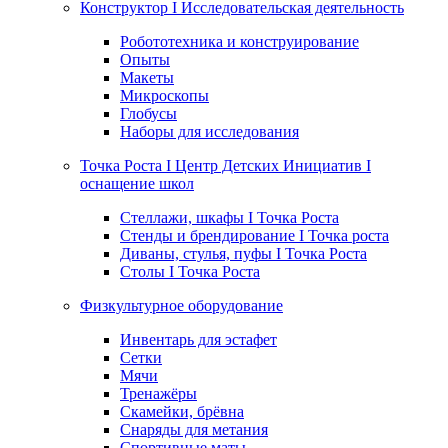
Конструктор I Исследовательская деятельность
Робототехника и конструирование
Опыты
Макеты
Микроскопы
Глобусы
Наборы для исследования
Точка Роста I Центр Детских Инициатив I
оснащение школ
Стеллажи, шкафы I Точка Роста
Стенды и брендирование I Точка роста
Диваны, стулья, пуфы I Точка Роста
Столы I Точка Роста
Физкультурное оборудование
Инвентарь для эстафет
Сетки
Мячи
Тренажёры
Скамейки, брёвна
Снаряды для метания
Спортивные маты