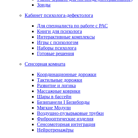
Зонды
Кабинет психолога-дефектолога
Для специалиста по работе с РАС
Книги для психолога
Интерактивные комплексы
Игры с психологом
Наборы психолога
Готовые решения
Сенсорная комната
Координационные дорожки
Тактильные дорожки
Развитие и логика
Массажные коврики
Шары в бассейн
Бизипанели I Бизиборды
Мягкие Модули
Воздушно-пузырьковые трубки
Фиброоптические изделия
Сенсомоторная интеграция
Нейротренажёры