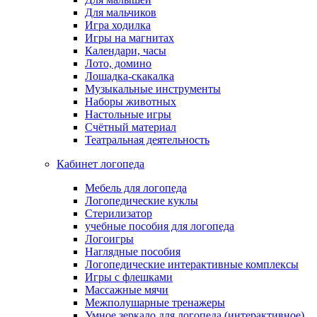
Для мальчиков
Игра ходилка
Игры на магнитах
Календари, часы
Лото, домино
Лошадка-скакалка
Музыкальные инструменты
Наборы животных
Настольные игры
Счётный материал
Театральная деятельность
Кабинет логопеда
Мебель для логопеда
Логопедические куклы
Стерилизатор
учебные пособия для логопеда
Логоигры
Наглядные пособия
Логопедические интерактивные комплексы
Игры с флешками
Массажные мячи
Межполушарные тренажеры
Умное зеркало для логопеда (интерактивное)