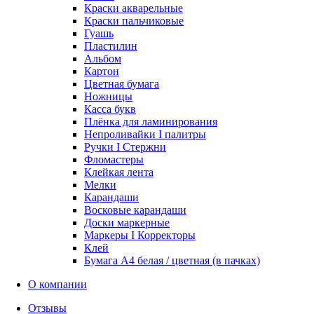
Краски акварельные
Краски пальчиковые
Гуашь
Пластилин
Альбом
Картон
Цветная бумага
Ножницы
Касса букв
Плёнка для ламинирования
Непроливайки I палитры
Ручки I Стержни
Фломастеры
Клейкая лента
Мелки
Карандаши
Восковые карандаши
Доски маркерные
Маркеры I Корректоры
Клей
Бумага А4 белая / цветная (в пачках)
О компании
Отзывы