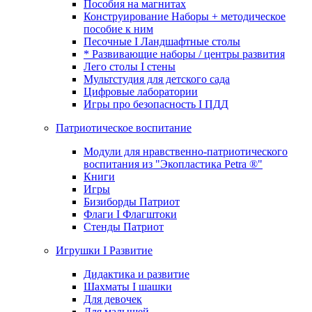
Пособия на магнитах
Конструирование Наборы + методическое
пособие к ним
Песочные I Ландшафтные столы
* Развивающие наборы / центры развития
Лего столы I стены
Мультстудия для детского сада
Цифровые лаборатории
Игры про безопасность I ПДД
Патриотическое воспитание
Модули для нравственно-патриотического
воспитания из "Экопластика Petra ®"
Книги
Игры
Бизиборды Патриот
Флаги I Флагштоки
Стенды Патриот
Игрушки I Развитие
Дидактика и развитие
Шахматы I шашки
Для девочек
Для малышей