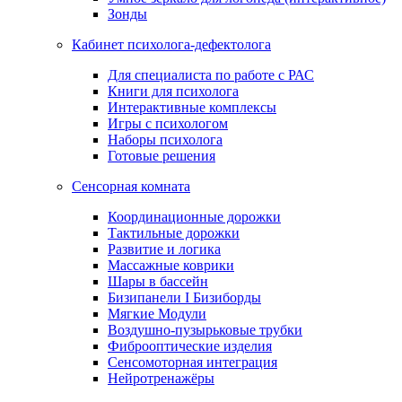
Зонды
Кабинет психолога-дефектолога
Для специалиста по работе с РАС
Книги для психолога
Интерактивные комплексы
Игры с психологом
Наборы психолога
Готовые решения
Сенсорная комната
Координационные дорожки
Тактильные дорожки
Развитие и логика
Массажные коврики
Шары в бассейн
Бизипанели I Бизиборды
Мягкие Модули
Воздушно-пузырьковые трубки
Фиброоптические изделия
Сенсомоторная интеграция
Нейротренажёры