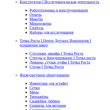
Конструктор I Исследовательская деятельность
Робототехника и конструирование
Опыты
Макеты
Микроскопы
Глобусы
Наборы для исследования
Точка Роста I Центр Детских Инициатив I
оснащение школ
Стеллажи, шкафы I Точка Роста
Стенды и брендирование I Точка роста
Диваны, стулья, пуфы I Точка Роста
Столы I Точка Роста
Физкультурное оборудование
Инвентарь для эстафет
Сетки
Мячи
Тренажёры
Скамейки, брёвна
Снаряды для метания
Спортивные маты