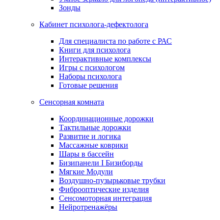
Зонды
Кабинет психолога-дефектолога
Для специалиста по работе с РАС
Книги для психолога
Интерактивные комплексы
Игры с психологом
Наборы психолога
Готовые решения
Сенсорная комната
Координационные дорожки
Тактильные дорожки
Развитие и логика
Массажные коврики
Шары в бассейн
Бизипанели I Бизиборды
Мягкие Модули
Воздушно-пузырьковые трубки
Фиброоптические изделия
Сенсомоторная интеграция
Нейротренажёры