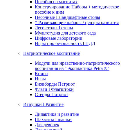
Пособия на магнитах
Конструирование Наборы + методическое
пособие к ним
Песочные I Ландшафтные столы
* Развивающие наборы / центры развития
Лего столы I стены
Мультстудия для детского сада
Цифровые лаборатории
Игры про безопасность I ПДД
Патриотическое воспитание
Модули для нравственно-патриотического
воспитания из "Экопластика Petra ®"
Книги
Игры
Бизиборды Патриот
Флаги I Флагштоки
Стенды Патриот
Игрушки I Развитие
Дидактика и развитие
Шахматы I шашки
Для девочек
Для малышей