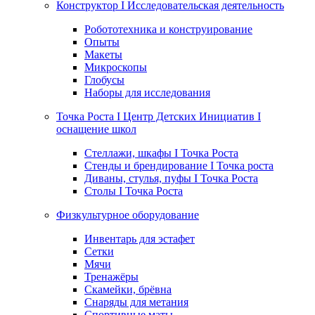
Конструктор I Исследовательская деятельность
Робототехника и конструирование
Опыты
Макеты
Микроскопы
Глобусы
Наборы для исследования
Точка Роста I Центр Детских Инициатив I
оснащение школ
Стеллажи, шкафы I Точка Роста
Стенды и брендирование I Точка роста
Диваны, стулья, пуфы I Точка Роста
Столы I Точка Роста
Физкультурное оборудование
Инвентарь для эстафет
Сетки
Мячи
Тренажёры
Скамейки, брёвна
Снаряды для метания
Спортивные маты