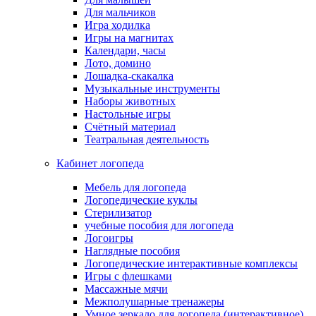
Для мальчиков
Игра ходилка
Игры на магнитах
Календари, часы
Лото, домино
Лошадка-скакалка
Музыкальные инструменты
Наборы животных
Настольные игры
Счётный материал
Театральная деятельность
Кабинет логопеда
Мебель для логопеда
Логопедические куклы
Стерилизатор
учебные пособия для логопеда
Логоигры
Наглядные пособия
Логопедические интерактивные комплексы
Игры с флешками
Массажные мячи
Межполушарные тренажеры
Умное зеркало для логопеда (интерактивное)