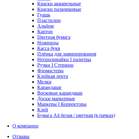
Краски акварельные
Краски пальчиковые
Гуашь
Пластилин
Альбом
Картон
Цветная бумага
Ножницы
Касса букв
Плёнка для ламинирования
Непроливайки I палитры
Ручки I Стержни
Фломастеры
Клейкая лента
Мелки
Карандаши
Восковые карандаши
Доски маркерные
Маркеры I Корректоры
Клей
Бумага А4 белая / цветная (в пачках)
О компании
Отзывы