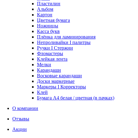
Пластилин
Альбом
Картон
Цветная бумага
Ножницы
Касса букв
Плёнка для ламинирования
Непроливайки I палитры
Ручки I Стержни
Фломастеры
Клейкая лента
Мелки
Карандаши
Восковые карандаши
Доски маркерные
Маркеры I Корректоры
Клей
Бумага А4 белая / цветная (в пачках)
О компании
Отзывы
Акции