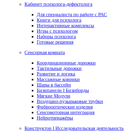
Кабинет психолога-дефектолога
Для специалиста по работе с РАС
Книги для психолога
Интерактивные комплексы
Игры с психологом
Наборы психолога
Готовые решения
Сенсорная комната
Координационные дорожки
Тактильные дорожки
Развитие и логика
Массажные коврики
Шары в бассейн
Бизипанели I Бизиборды
Мягкие Модули
Воздушно-пузырьковые трубки
Фиброоптические изделия
Сенсомоторная интеграция
Нейротренажёры
Конструктор I Исследовательская деятельность