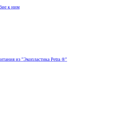
бие к ним
итания из "Экопластика Petra ®"