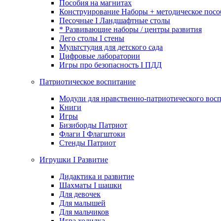
Пособия на магнитах
Конструирование Наборы + методическое посо
Песочные I Ландшафтные столы
* Развивающие наборы / центры развития
Лего столы I стены
Мультстудия для детского сада
Цифровые лаборатории
Игры про безопасность I ПДД
Патриотическое воспитание
Модули для нравственно-патриотического восп
Книги
Игры
Бизиборды Патриот
Флаги I Флагштоки
Стенды Патриот
Игрушки I Развитие
Дидактика и развитие
Шахматы I шашки
Для девочек
Для малышей
Для мальчиков
Игра ходилка