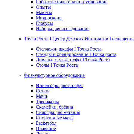
Робототехника и конструирование
Опыты
Макеты
Микроскопы
Глобусы
Наборы для исследования
Точка Роста I Центр Детских Инициатив I оснащени
Стеллажи, шкафы I Точка Роста
Стенды и брендирование I Точка роста
Диваны, стулья, пуфы I Точка Роста
Столы I Точка Роста
Физкультурное оборудование
Инвентарь для эстафет
Сетки
Мячи
Тренажёры
Скамейки, брёвна
Снаряды для метания
Спортивные маты
Баскетбол
Плавание
Лыжи