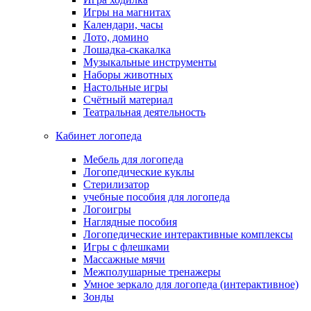
Игры на магнитах
Календари, часы
Лото, домино
Лошадка-скакалка
Музыкальные инструменты
Наборы животных
Настольные игры
Счётный материал
Театральная деятельность
Кабинет логопеда
Мебель для логопеда
Логопедические куклы
Стерилизатор
учебные пособия для логопеда
Логоигры
Наглядные пособия
Логопедические интерактивные комплексы
Игры с флешками
Массажные мячи
Межполушарные тренажеры
Умное зеркало для логопеда (интерактивное)
Зонды