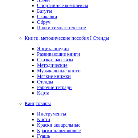
Спортивные комплексы
Батуты
Скакалки
Обруч
Палки гимнастические
Книги, методические пособия I Стенды
Энциклопедии
Развивающие книги
Сказки, рассказы
Методические
Музыкальные книги
Мягкие книжки
Стенды
Рабочие тетради
Карта
Канцтовары
Инструменты
Кисти
Краски акварельные
Краски пальчиковые
Гуашь