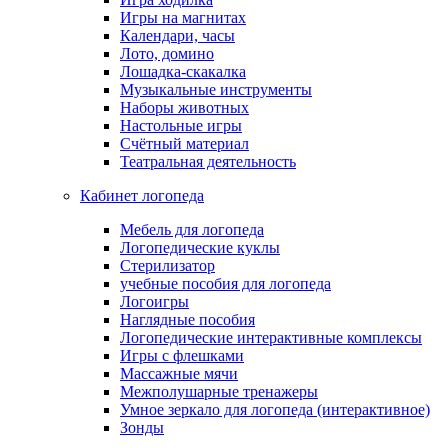
Игры на магнитах
Календари, часы
Лото, домино
Лошадка-скакалка
Музыкальные инструменты
Наборы животных
Настольные игры
Счётный материал
Театральная деятельность
Кабинет логопеда
Мебель для логопеда
Логопедические куклы
Стерилизатор
учебные пособия для логопеда
Логоигры
Наглядные пособия
Логопедические интерактивные комплексы
Игры с флешками
Массажные мячи
Межполушарные тренажеры
Умное зеркало для логопеда (интерактивное)
Зонды