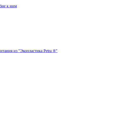
бие к ним
итания из "Экопластика Petra ®"