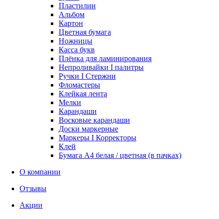
Пластилин
Альбом
Картон
Цветная бумага
Ножницы
Касса букв
Плёнка для ламинирования
Непроливайки I палитры
Ручки I Стержни
Фломастеры
Клейкая лента
Мелки
Карандаши
Восковые карандаши
Доски маркерные
Маркеры I Корректоры
Клей
Бумага А4 белая / цветная (в пачках)
О компании
Отзывы
Акции