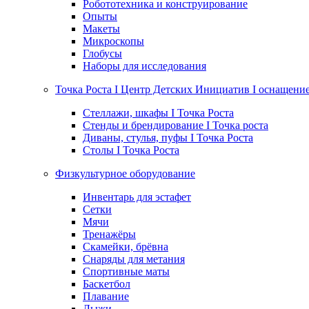
Робототехника и конструирование
Опыты
Макеты
Микроскопы
Глобусы
Наборы для исследования
Точка Роста I Центр Детских Инициатив I оснащени
Стеллажи, шкафы I Точка Роста
Стенды и брендирование I Точка роста
Диваны, стулья, пуфы I Точка Роста
Столы I Точка Роста
Физкультурное оборудование
Инвентарь для эстафет
Сетки
Мячи
Тренажёры
Скамейки, брёвна
Снаряды для метания
Спортивные маты
Баскетбол
Плавание
Лыжи