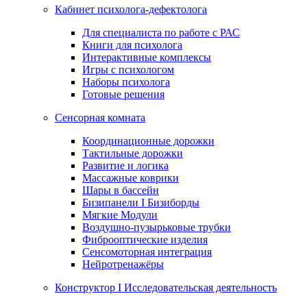
Кабинет психолога-дефектолога
Для специалиста по работе с РАС
Книги для психолога
Интерактивные комплексы
Игры с психологом
Наборы психолога
Готовые решения
Сенсорная комната
Координационные дорожки
Тактильные дорожки
Развитие и логика
Массажные коврики
Шары в бассейн
Бизипанели I Бизиборды
Мягкие Модули
Воздушно-пузырьковые трубки
Фиброоптические изделия
Сенсомоторная интеграция
Нейротренажёры
Конструктор I Исследовательская деятельность