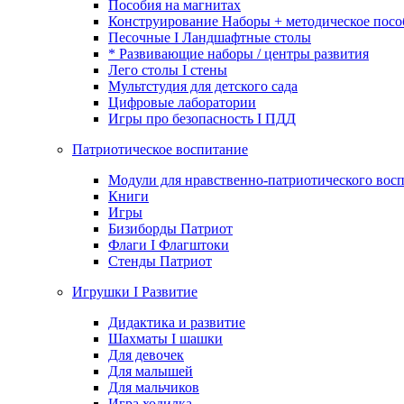
Пособия на магнитах
Конструирование Наборы + методическое посо
Песочные I Ландшафтные столы
* Развивающие наборы / центры развития
Лего столы I стены
Мультстудия для детского сада
Цифровые лаборатории
Игры про безопасность I ПДД
Патриотическое воспитание
Модули для нравственно-патриотического восп
Книги
Игры
Бизиборды Патриот
Флаги I Флагштоки
Стенды Патриот
Игрушки I Развитие
Дидактика и развитие
Шахматы I шашки
Для девочек
Для малышей
Для мальчиков
Игра ходилка