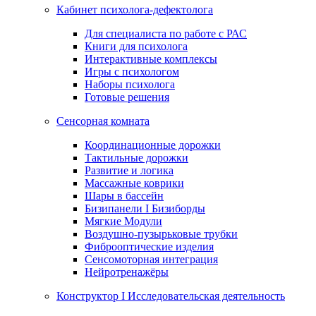
Кабинет психолога-дефектолога
Для специалиста по работе с РАС
Книги для психолога
Интерактивные комплексы
Игры с психологом
Наборы психолога
Готовые решения
Сенсорная комната
Координационные дорожки
Тактильные дорожки
Развитие и логика
Массажные коврики
Шары в бассейн
Бизипанели I Бизиборды
Мягкие Модули
Воздушно-пузырьковые трубки
Фиброоптические изделия
Сенсомоторная интеграция
Нейротренажёры
Конструктор I Исследовательская деятельность