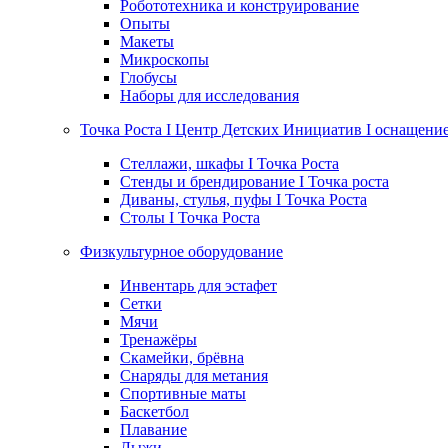
Робототехника и конструирование
Опыты
Макеты
Микроскопы
Глобусы
Наборы для исследования
Точка Роста I Центр Детских Инициатив I оснащени
Стеллажи, шкафы I Точка Роста
Стенды и брендирование I Точка роста
Диваны, стулья, пуфы I Точка Роста
Столы I Точка Роста
Физкультурное оборудование
Инвентарь для эстафет
Сетки
Мячи
Тренажёры
Скамейки, брёвна
Снаряды для метания
Спортивные маты
Баскетбол
Плавание
Лыжи