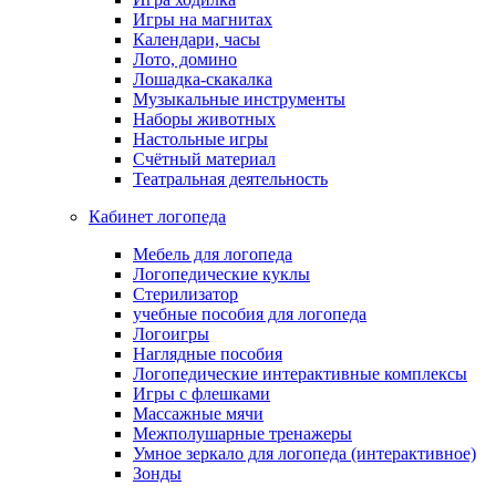
Игры на магнитах
Календари, часы
Лото, домино
Лошадка-скакалка
Музыкальные инструменты
Наборы животных
Настольные игры
Счётный материал
Театральная деятельность
Кабинет логопеда
Мебель для логопеда
Логопедические куклы
Стерилизатор
учебные пособия для логопеда
Логоигры
Наглядные пособия
Логопедические интерактивные комплексы
Игры с флешками
Массажные мячи
Межполушарные тренажеры
Умное зеркало для логопеда (интерактивное)
Зонды