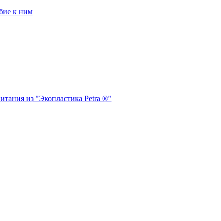
бие к ним
итания из "Экопластика Petra ®"