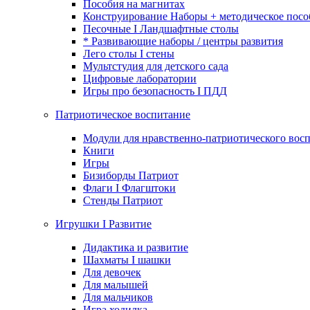
Пособия на магнитах
Конструирование Наборы + методическое посо
Песочные I Ландшафтные столы
* Развивающие наборы / центры развития
Лего столы I стены
Мультстудия для детского сада
Цифровые лаборатории
Игры про безопасность I ПДД
Патриотическое воспитание
Модули для нравственно-патриотического восп
Книги
Игры
Бизиборды Патриот
Флаги I Флагштоки
Стенды Патриот
Игрушки I Развитие
Дидактика и развитие
Шахматы I шашки
Для девочек
Для малышей
Для мальчиков
Игра ходилка