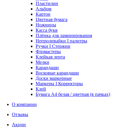
Пластилин
Альбом
Картон
Цветная бумага
Ножницы
Касса букв
Плёнка для ламинирования
Непроливайки I палитры
Ручки I Стержни
Фломастеры
Клейкая лента
Мелки
Карандаши
Восковые карандаши
Доски маркерные
Маркеры I Корректоры
Клей
Бумага А4 белая / цветная (в пачках)
О компании
Отзывы
Акции