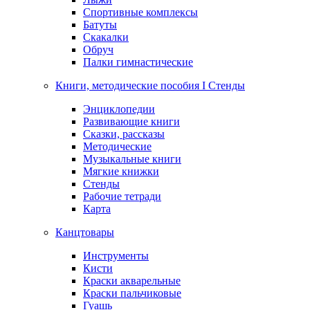
Спортивные комплексы
Батуты
Скакалки
Обруч
Палки гимнастические
Книги, методические пособия I Стенды
Энциклопедии
Развивающие книги
Сказки, рассказы
Методические
Музыкальные книги
Мягкие книжки
Стенды
Рабочие тетради
Карта
Канцтовары
Инструменты
Кисти
Краски акварельные
Краски пальчиковые
Гуашь