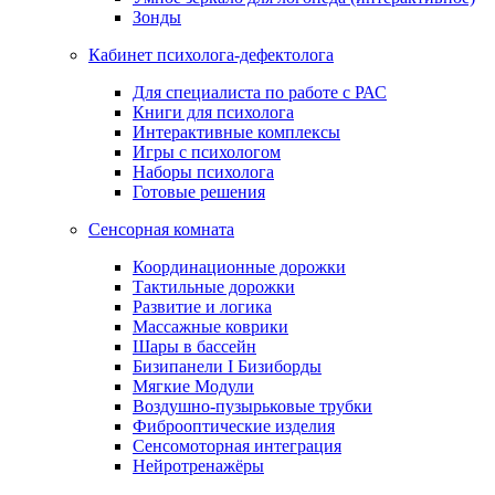
Зонды
Кабинет психолога-дефектолога
Для специалиста по работе с РАС
Книги для психолога
Интерактивные комплексы
Игры с психологом
Наборы психолога
Готовые решения
Сенсорная комната
Координационные дорожки
Тактильные дорожки
Развитие и логика
Массажные коврики
Шары в бассейн
Бизипанели I Бизиборды
Мягкие Модули
Воздушно-пузырьковые трубки
Фиброоптические изделия
Сенсомоторная интеграция
Нейротренажёры