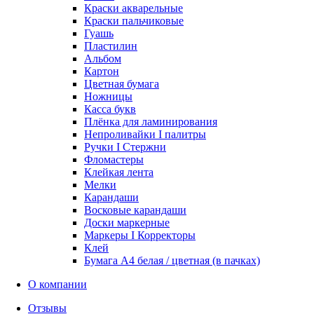
Краски акварельные
Краски пальчиковые
Гуашь
Пластилин
Альбом
Картон
Цветная бумага
Ножницы
Касса букв
Плёнка для ламинирования
Непроливайки I палитры
Ручки I Стержни
Фломастеры
Клейкая лента
Мелки
Карандаши
Восковые карандаши
Доски маркерные
Маркеры I Корректоры
Клей
Бумага А4 белая / цветная (в пачках)
О компании
Отзывы