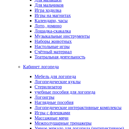
Для мальчиков
Игра ходилка
Игры на магнитах
Календари, часы
Лото, домино
Лошадка-скакалка
Музыкальные инструменты
Наборы животных
Настольные игры
Счётный материал
Театральная деятельность
Кабинет логопеда
Мебель для логопеда
Логопедические куклы
Стерилизатор
учебные пособия для логопеда
Логоигры
Наглядные пособия
Логопедические интерактивные комплексы
Игры с флешками
Массажные мячи
Межполушарные тренажеры
Умное зеркало для логопеда (интерактивное)