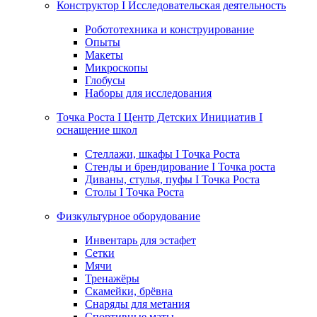
Конструктор I Исследовательская деятельность
Робототехника и конструирование
Опыты
Макеты
Микроскопы
Глобусы
Наборы для исследования
Точка Роста I Центр Детских Инициатив I
оснащение школ
Стеллажи, шкафы I Точка Роста
Стенды и брендирование I Точка роста
Диваны, стулья, пуфы I Точка Роста
Столы I Точка Роста
Физкультурное оборудование
Инвентарь для эстафет
Сетки
Мячи
Тренажёры
Скамейки, брёвна
Снаряды для метания
Спортивные маты