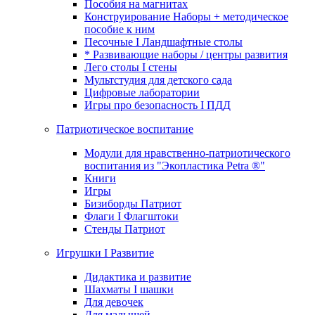
Пособия на магнитах
Конструирование Наборы + методическое
пособие к ним
Песочные I Ландшафтные столы
* Развивающие наборы / центры развития
Лего столы I стены
Мультстудия для детского сада
Цифровые лаборатории
Игры про безопасность I ПДД
Патриотическое воспитание
Модули для нравственно-патриотического
воспитания из "Экопластика Petra ®"
Книги
Игры
Бизиборды Патриот
Флаги I Флагштоки
Стенды Патриот
Игрушки I Развитие
Дидактика и развитие
Шахматы I шашки
Для девочек
Для малышей