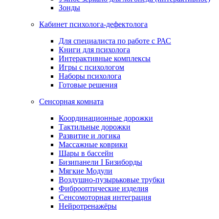
Зонды
Кабинет психолога-дефектолога
Для специалиста по работе с РАС
Книги для психолога
Интерактивные комплексы
Игры с психологом
Наборы психолога
Готовые решения
Сенсорная комната
Координационные дорожки
Тактильные дорожки
Развитие и логика
Массажные коврики
Шары в бассейн
Бизипанели I Бизиборды
Мягкие Модули
Воздушно-пузырьковые трубки
Фиброоптические изделия
Сенсомоторная интеграция
Нейротренажёры