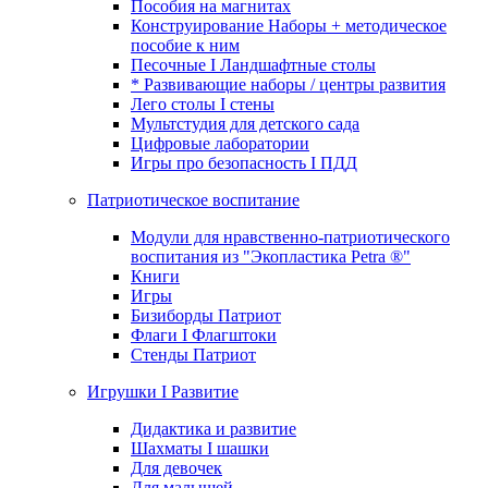
Пособия на магнитах
Конструирование Наборы + методическое
пособие к ним
Песочные I Ландшафтные столы
* Развивающие наборы / центры развития
Лего столы I стены
Мультстудия для детского сада
Цифровые лаборатории
Игры про безопасность I ПДД
Патриотическое воспитание
Модули для нравственно-патриотического
воспитания из "Экопластика Petra ®"
Книги
Игры
Бизиборды Патриот
Флаги I Флагштоки
Стенды Патриот
Игрушки I Развитие
Дидактика и развитие
Шахматы I шашки
Для девочек
Для малышей