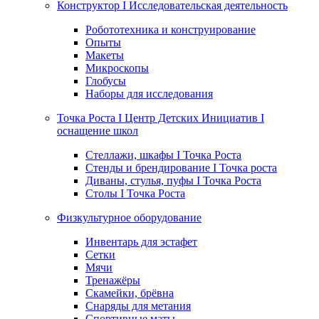
Конструктор I Исследовательская деятельность
Робототехника и конструирование
Опыты
Макеты
Микроскопы
Глобусы
Наборы для исследования
Точка Роста I Центр Детских Инициатив I
оснащение школ
Стеллажи, шкафы I Точка Роста
Стенды и брендирование I Точка роста
Диваны, стулья, пуфы I Точка Роста
Столы I Точка Роста
Физкультурное оборудование
Инвентарь для эстафет
Сетки
Мячи
Тренажёры
Скамейки, брёвна
Снаряды для метания
Спортивные маты