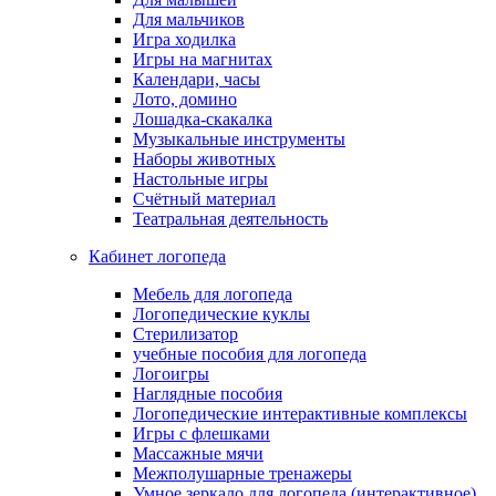
Для мальчиков
Игра ходилка
Игры на магнитах
Календари, часы
Лото, домино
Лошадка-скакалка
Музыкальные инструменты
Наборы животных
Настольные игры
Счётный материал
Театральная деятельность
Кабинет логопеда
Мебель для логопеда
Логопедические куклы
Стерилизатор
учебные пособия для логопеда
Логоигры
Наглядные пособия
Логопедические интерактивные комплексы
Игры с флешками
Массажные мячи
Межполушарные тренажеры
Умное зеркало для логопеда (интерактивное)