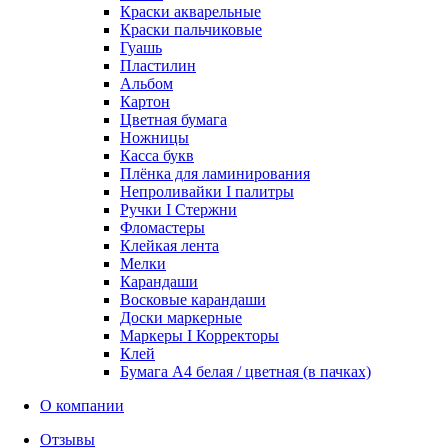
Краски акварельные
Краски пальчиковые
Гуашь
Пластилин
Альбом
Картон
Цветная бумага
Ножницы
Касса букв
Плёнка для ламинирования
Непроливайки I палитры
Ручки I Стержни
Фломастеры
Клейкая лента
Мелки
Карандаши
Восковые карандаши
Доски маркерные
Маркеры I Корректоры
Клей
Бумага А4 белая / цветная (в пачках)
О компании
Отзывы