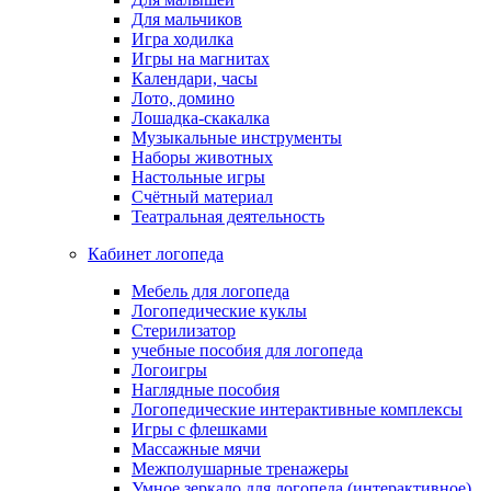
Для мальчиков
Игра ходилка
Игры на магнитах
Календари, часы
Лото, домино
Лошадка-скакалка
Музыкальные инструменты
Наборы животных
Настольные игры
Счётный материал
Театральная деятельность
Кабинет логопеда
Мебель для логопеда
Логопедические куклы
Стерилизатор
учебные пособия для логопеда
Логоигры
Наглядные пособия
Логопедические интерактивные комплексы
Игры с флешками
Массажные мячи
Межполушарные тренажеры
Умное зеркало для логопеда (интерактивное)