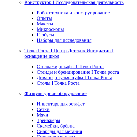
Конструктор I Исследовательская деятельность
Робототехника и конструирование
Опыты
Макеты
Микроскопы
Глобусы
Наборы для исследования
Точка Роста I Центр Детских Инициатив I
оснащение школ
Стеллажи, шкафы I Точка Роста
Стенды и брендирование I Точка роста
Диваны, стулья, пуфы I Точка Роста
Столы I Точка Роста
Физкультурное оборудование
Инвентарь для эстафет
Сетки
Мячи
Тренажёры
Скамейки, брёвна
Снаряды для метания
Спортивные маты