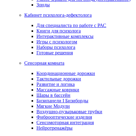
Зонды
Кабинет психолога-дефектолога
Для специалиста по работе с РАС
Книги для психолога
Интерактивные комплексы
Игры с психологом
Наборы психолога
Готовые решения
Сенсорная комната
Координационные дорожки
Тактильные дорожки
Развитие и логика
Массажные коврики
Шары в бассейн
Бизипанели I Бизиборды
Мягкие Модули
Воздушно-пузырьковые трубки
Фиброоптические изделия
Сенсомоторная интеграция
Нейротренажёры