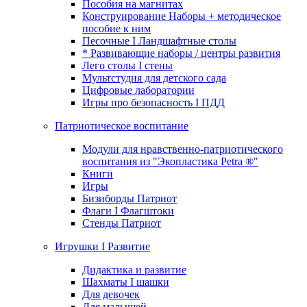
Пособия на магнитах
Конструирование Наборы + методическое
пособие к ним
Песочные I Ландшафтные столы
* Развивающие наборы / центры развития
Лего столы I стены
Мультстудия для детского сада
Цифровые лаборатории
Игры про безопасность I ПДД
Патриотическое воспитание
Модули для нравственно-патриотического
воспитания из "Экопластика Petra ®"
Книги
Игры
Бизиборды Патриот
Флаги I Флагштоки
Стенды Патриот
Игрушки I Развитие
Дидактика и развитие
Шахматы I шашки
Для девочек
Для малышей