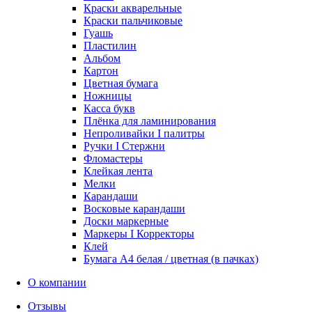
Краски акварельные
Краски пальчиковые
Гуашь
Пластилин
Альбом
Картон
Цветная бумага
Ножницы
Касса букв
Плёнка для ламинирования
Непроливайки I палитры
Ручки I Стержни
Фломастеры
Клейкая лента
Мелки
Карандаши
Восковые карандаши
Доски маркерные
Маркеры I Корректоры
Клей
Бумага А4 белая / цветная (в пачках)
О компании
Отзывы