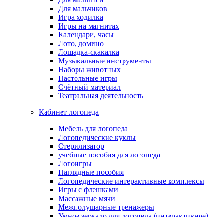
Для мальчиков
Игра ходилка
Игры на магнитах
Календари, часы
Лото, домино
Лошадка-скакалка
Музыкальные инструменты
Наборы животных
Настольные игры
Счётный материал
Театральная деятельность
Кабинет логопеда
Мебель для логопеда
Логопедические куклы
Стерилизатор
учебные пособия для логопеда
Логоигры
Наглядные пособия
Логопедические интерактивные комплексы
Игры с флешками
Массажные мячи
Межполушарные тренажеры
Умное зеркало для логопеда (интерактивное)