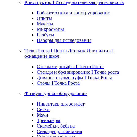
Конструктор I Исследовательская деятельность
Робототехника и конструирование
Опыты
Макеты
Микроскопы
Глобусы
Наборы для исследования
Точка Роста I Центр Детских Инициатив I
оснащение школ
Стеллажи, шкафы I Точка Роста
Стенды и брендирование I Точка роста
Диваны, стулья, пуфы I Точка Роста
Столы I Точка Роста
Физкультурное оборудование
Инвентарь для эстафет
Сетки
Мячи
Тренажёры
Скамейки, брёвна
Снаряды для метания
Спортивные маты