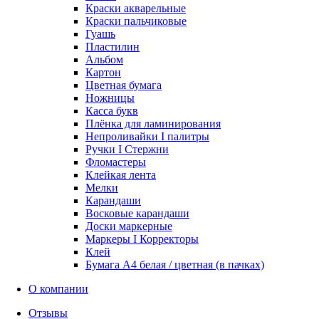
Краски акварельные
Краски пальчиковые
Гуашь
Пластилин
Альбом
Картон
Цветная бумага
Ножницы
Касса букв
Плёнка для ламинирования
Непроливайки I палитры
Ручки I Стержни
Фломастеры
Клейкая лента
Мелки
Карандаши
Восковые карандаши
Доски маркерные
Маркеры I Корректоры
Клей
Бумага А4 белая / цветная (в пачках)
О компании
Отзывы