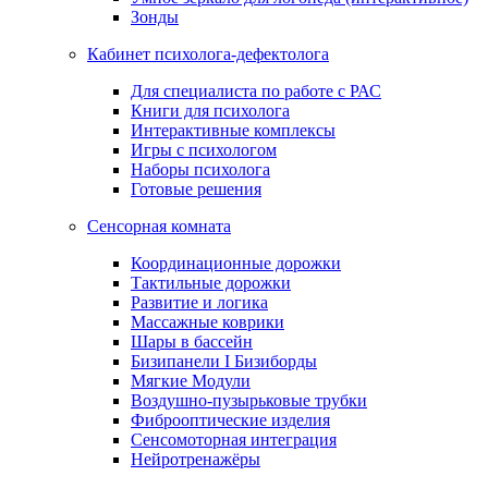
Зонды
Кабинет психолога-дефектолога
Для специалиста по работе с РАС
Книги для психолога
Интерактивные комплексы
Игры с психологом
Наборы психолога
Готовые решения
Сенсорная комната
Координационные дорожки
Тактильные дорожки
Развитие и логика
Массажные коврики
Шары в бассейн
Бизипанели I Бизиборды
Мягкие Модули
Воздушно-пузырьковые трубки
Фиброоптические изделия
Сенсомоторная интеграция
Нейротренажёры