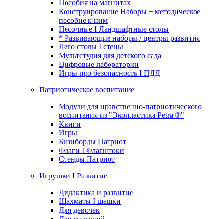
Пособия на магнитах
Конструирование Наборы + методическое
пособие к ним
Песочные I Ландшафтные столы
* Развивающие наборы / центры развития
Лего столы I стены
Мультстудия для детского сада
Цифровые лаборатории
Игры про безопасность I ПДД
Патриотическое воспитание
Модули для нравственно-патриотического
воспитания из "Экопластика Petra ®"
Книги
Игры
Бизиборды Патриот
Флаги I Флагштоки
Стенды Патриот
Игрушки I Развитие
Дидактика и развитие
Шахматы I шашки
Для девочек
Для малышей