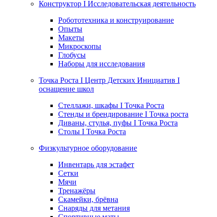
Конструктор I Исследовательская деятельность
Робототехника и конструирование
Опыты
Макеты
Микроскопы
Глобусы
Наборы для исследования
Точка Роста I Центр Детских Инициатив I
оснащение школ
Стеллажи, шкафы I Точка Роста
Стенды и брендирование I Точка роста
Диваны, стулья, пуфы I Точка Роста
Столы I Точка Роста
Физкультурное оборудование
Инвентарь для эстафет
Сетки
Мячи
Тренажёры
Скамейки, брёвна
Снаряды для метания
Спортивные маты