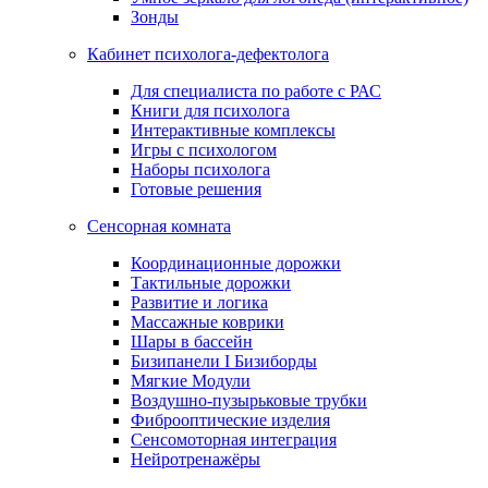
Зонды
Кабинет психолога-дефектолога
Для специалиста по работе с РАС
Книги для психолога
Интерактивные комплексы
Игры с психологом
Наборы психолога
Готовые решения
Сенсорная комната
Координационные дорожки
Тактильные дорожки
Развитие и логика
Массажные коврики
Шары в бассейн
Бизипанели I Бизиборды
Мягкие Модули
Воздушно-пузырьковые трубки
Фиброоптические изделия
Сенсомоторная интеграция
Нейротренажёры