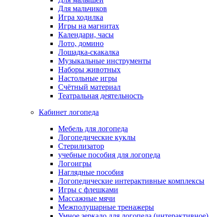
Для мальчиков
Игра ходилка
Игры на магнитах
Календари, часы
Лото, домино
Лошадка-скакалка
Музыкальные инструменты
Наборы животных
Настольные игры
Счётный материал
Театральная деятельность
Кабинет логопеда
Мебель для логопеда
Логопедические куклы
Стерилизатор
учебные пособия для логопеда
Логоигры
Наглядные пособия
Логопедические интерактивные комплексы
Игры с флешками
Массажные мячи
Межполушарные тренажеры
Умное зеркало для логопеда (интерактивное)