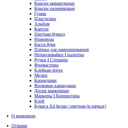
Краски акварельные
Краски пальчиковые
Гуашь
Пластилин
Альбом
Картон
Цветная бумага
Ножницы
Касса букв
Плёнка для ламинирования
Непроливайки I палитры
Ручки I Стержни
Фломастеры
Клейкая лента
Мелки
Карандаши
Восковые карандаши
Доски маркерные
Маркеры I Корректоры
Клей
Бумага А4 белая / цветная (в пачках)
О компании
Отзывы