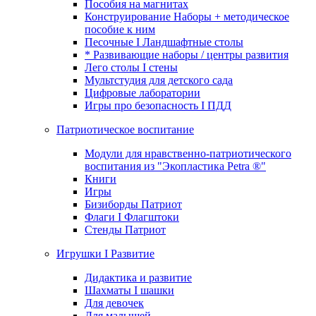
Пособия на магнитах
Конструирование Наборы + методическое
пособие к ним
Песочные I Ландшафтные столы
* Развивающие наборы / центры развития
Лего столы I стены
Мультстудия для детского сада
Цифровые лаборатории
Игры про безопасность I ПДД
Патриотическое воспитание
Модули для нравственно-патриотического
воспитания из "Экопластика Petra ®"
Книги
Игры
Бизиборды Патриот
Флаги I Флагштоки
Стенды Патриот
Игрушки I Развитие
Дидактика и развитие
Шахматы I шашки
Для девочек
Для малышей