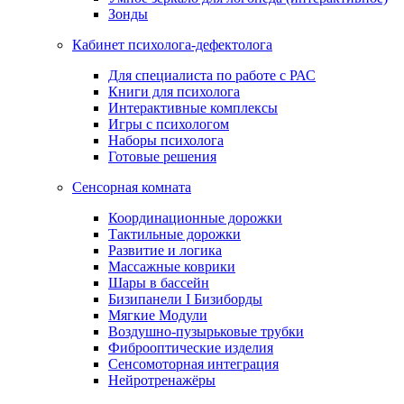
Зонды
Кабинет психолога-дефектолога
Для специалиста по работе с РАС
Книги для психолога
Интерактивные комплексы
Игры с психологом
Наборы психолога
Готовые решения
Сенсорная комната
Координационные дорожки
Тактильные дорожки
Развитие и логика
Массажные коврики
Шары в бассейн
Бизипанели I Бизиборды
Мягкие Модули
Воздушно-пузырьковые трубки
Фиброоптические изделия
Сенсомоторная интеграция
Нейротренажёры