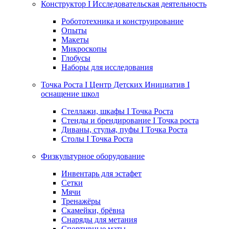
Конструктор I Исследовательская деятельность
Робототехника и конструирование
Опыты
Макеты
Микроскопы
Глобусы
Наборы для исследования
Точка Роста I Центр Детских Инициатив I
оснащение школ
Стеллажи, шкафы I Точка Роста
Стенды и брендирование I Точка роста
Диваны, стулья, пуфы I Точка Роста
Столы I Точка Роста
Физкультурное оборудование
Инвентарь для эстафет
Сетки
Мячи
Тренажёры
Скамейки, брёвна
Снаряды для метания
Спортивные маты