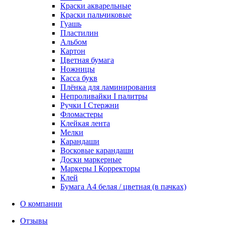
Краски акварельные
Краски пальчиковые
Гуашь
Пластилин
Альбом
Картон
Цветная бумага
Ножницы
Касса букв
Плёнка для ламинирования
Непроливайки I палитры
Ручки I Стержни
Фломастеры
Клейкая лента
Мелки
Карандаши
Восковые карандаши
Доски маркерные
Маркеры I Корректоры
Клей
Бумага А4 белая / цветная (в пачках)
О компании
Отзывы