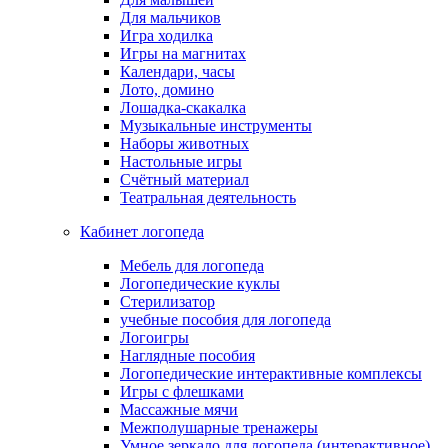
Для мальчиков
Игра ходилка
Игры на магнитах
Календари, часы
Лото, домино
Лошадка-скакалка
Музыкальные инструменты
Наборы животных
Настольные игры
Счётный материал
Театральная деятельность
Кабинет логопеда
Мебель для логопеда
Логопедические куклы
Стерилизатор
учебные пособия для логопеда
Логоигры
Наглядные пособия
Логопедические интерактивные комплексы
Игры с флешками
Массажные мячи
Межполушарные тренажеры
Умное зеркало для логопеда (интерактивное)