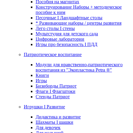
Пособия на магнитах
Конструирование Наборы + методическое
пособие к ним
Песочные I Ландшафтные столы
* Развивающие наборы / центры развития
Лего столы I стены
Мультстудия для детского сада
Цифровые лаборатории
Игры про безопасность I ПДД
Патриотическое воспитание
Модули для нравственно-патриотического
воспитания из "Экопластика Petra ®"
Книги
Игры
Бизиборды Патриот
Флаги I Флагштоки
Стенды Патриот
Игрушки I Развитие
Дидактика и развитие
Шахматы I шашки
Для девочек
Для малышей