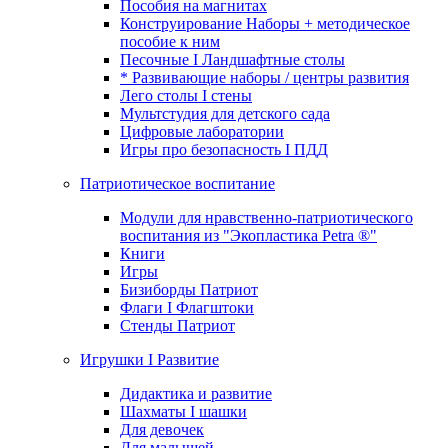
Пособия на магнитах
Конструирование Наборы + методическое
пособие к ним
Песочные I Ландшафтные столы
* Развивающие наборы / центры развития
Лего столы I стены
Мультстудия для детского сада
Цифровые лаборатории
Игры про безопасность I ПДД
Патриотическое воспитание
Модули для нравственно-патриотического
воспитания из "Экопластика Petra ®"
Книги
Игры
Бизиборды Патриот
Флаги I Флагштоки
Стенды Патриот
Игрушки I Развитие
Дидактика и развитие
Шахматы I шашки
Для девочек
Для малышей