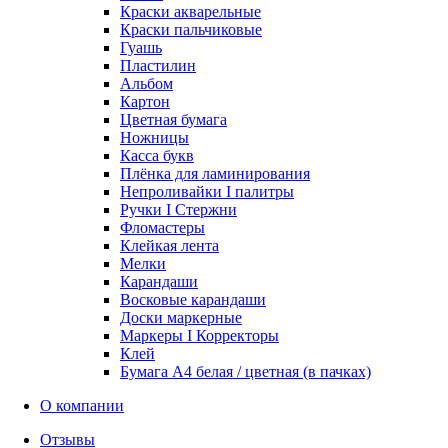
Краски акварельные
Краски пальчиковые
Гуашь
Пластилин
Альбом
Картон
Цветная бумага
Ножницы
Касса букв
Плёнка для ламинирования
Непроливайки I палитры
Ручки I Стержни
Фломастеры
Клейкая лента
Мелки
Карандаши
Восковые карандаши
Доски маркерные
Маркеры I Корректоры
Клей
Бумага А4 белая / цветная (в пачках)
О компании
Отзывы