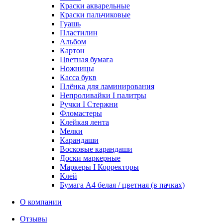
Краски акварельные
Краски пальчиковые
Гуашь
Пластилин
Альбом
Картон
Цветная бумага
Ножницы
Касса букв
Плёнка для ламинирования
Непроливайки I палитры
Ручки I Стержни
Фломастеры
Клейкая лента
Мелки
Карандаши
Восковые карандаши
Доски маркерные
Маркеры I Корректоры
Клей
Бумага А4 белая / цветная (в пачках)
О компании
Отзывы