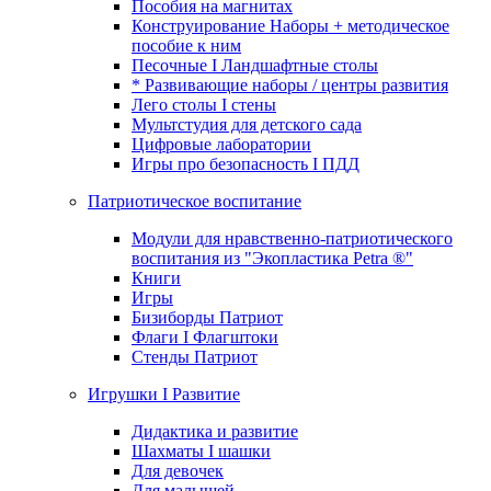
Пособия на магнитах
Конструирование Наборы + методическое
пособие к ним
Песочные I Ландшафтные столы
* Развивающие наборы / центры развития
Лего столы I стены
Мультстудия для детского сада
Цифровые лаборатории
Игры про безопасность I ПДД
Патриотическое воспитание
Модули для нравственно-патриотического
воспитания из "Экопластика Petra ®"
Книги
Игры
Бизиборды Патриот
Флаги I Флагштоки
Стенды Патриот
Игрушки I Развитие
Дидактика и развитие
Шахматы I шашки
Для девочек
Для малышей