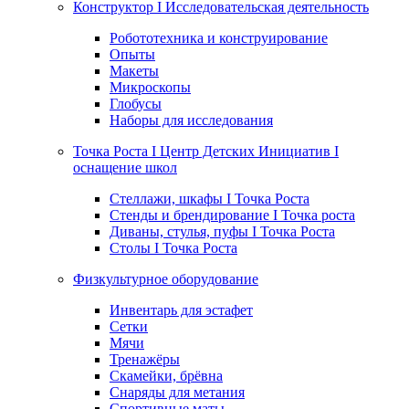
Конструктор I Исследовательская деятельность
Робототехника и конструирование
Опыты
Макеты
Микроскопы
Глобусы
Наборы для исследования
Точка Роста I Центр Детских Инициатив I
оснащение школ
Стеллажи, шкафы I Точка Роста
Стенды и брендирование I Точка роста
Диваны, стулья, пуфы I Точка Роста
Столы I Точка Роста
Физкультурное оборудование
Инвентарь для эстафет
Сетки
Мячи
Тренажёры
Скамейки, брёвна
Снаряды для метания
Спортивные маты