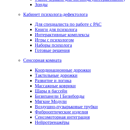
Зонды
Кабинет психолога-дефектолога
Для специалиста по работе с РАС
Книги для психолога
Интерактивные комплексы
Игры с психологом
Наборы психолога
Готовые решения
Сенсорная комната
Координационные дорожки
Тактильные дорожки
Развитие и логика
Массажные коврики
Шары в бассейн
Бизипанели I Бизиборды
Мягкие Модули
Воздушно-пузырьковые трубки
Фиброоптические изделия
Сенсомоторная интеграция
Нейротренажёры