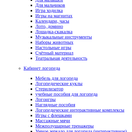
Для мальчиков
Игра ходилка
Игры на магнитах
Календари, часы
Лото, домино
Лошадка-скакалка
Музыкальные инструменты
Наборы животных
Настольные игры
Счётный материал
Театральная деятельность
Кабинет логопеда
Мебель для логопеда
Логопедические куклы
Стерилизатор
учебные пособия для логопеда
Логоигры
Наглядные пособия
Логопедические интерактивные комплексы
Игры с флешками
Массажные мячи
Межполушарные тренажеры
Умное зеркало для логопеда (интерактивное)