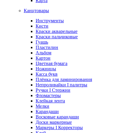
Карта
Канцтовары
Инструменты
Кисти
Краски акварельные
Краски пальчиковые
Гуашь
Пластилин
Альбом
Картон
Цветная бумага
Ножницы
Касса букв
Плёнка для ламинирования
Непроливайки I палитры
Ручки I Стержни
Фломастеры
Клейкая лента
Мелки
Карандаши
Восковые карандаши
Доски маркерные
Маркеры I Корректоры
Клей