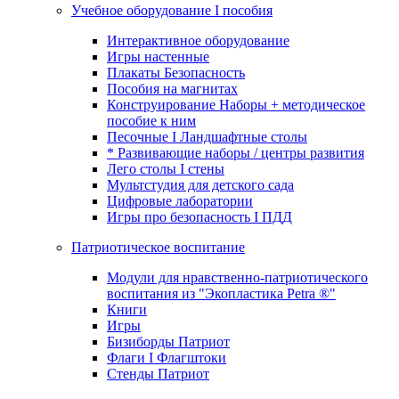
Учебное оборудование I пособия
Интерактивное оборудование
Игры настенные
Плакаты Безопасность
Пособия на магнитах
Конструирование Наборы + методическое
пособие к ним
Песочные I Ландшафтные столы
* Развивающие наборы / центры развития
Лего столы I стены
Мультстудия для детского сада
Цифровые лаборатории
Игры про безопасность I ПДД
Патриотическое воспитание
Модули для нравственно-патриотического
воспитания из "Экопластика Petra ®"
Книги
Игры
Бизиборды Патриот
Флаги I Флагштоки
Стенды Патриот