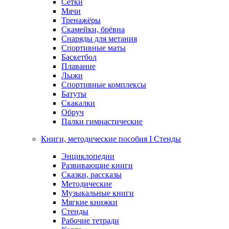
Сетки
Мячи
Тренажёры
Скамейки, брёвна
Снаряды для метания
Спортивные маты
Баскетбол
Плавание
Лыжи
Спортивные комплексы
Батуты
Скакалки
Обруч
Палки гимнастические
Книги, методические пособия I Стенды
Энциклопедии
Развивающие книги
Сказки, рассказы
Методические
Музыкальные книги
Мягкие книжки
Стенды
Рабочие тетради