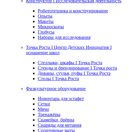
Конструктор I Исследовательская деятельность
Робототехника и конструирование
Опыты
Макеты
Микроскопы
Глобусы
Наборы для исследования
Точка Роста I Центр Детских Инициатив I
оснащение школ
Стеллажи, шкафы I Точка Роста
Стенды и брендирование I Точка роста
Диваны, стулья, пуфы I Точка Роста
Столы I Точка Роста
Физкультурное оборудование
Инвентарь для эстафет
Сетки
Мячи
Тренажёры
Скамейки, брёвна
Снаряды для метания
Спортивные маты