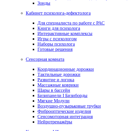
Зонды
Кабинет психолога-дефектолога
Для специалиста по работе с РАС
Книги для психолога
Интерактивные комплексы
Игры с психологом
Наборы психолога
Готовые решения
Сенсорная комната
Координационные дорожки
Тактильные дорожки
Развитие и логика
Массажные коврики
Шары в бассейн
Бизипанели I Бизиборды
Мягкие Модули
Воздушно-пузырьковые трубки
Фиброоптические изделия
Сенсомоторная интеграция
Нейротренажёры