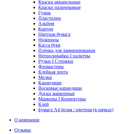
Краски акварельные
Краски пальчиковые
Гуашь
Пластилин
Альбом
Картон
Цветная бумага
Ножницы
Касса букв
Плёнка для ламинирования
Непроливайки I палитры
Ручки I Стержни
Фломастеры
Клейкая лента
Мелки
Карандаши
Восковые карандаши
Доски маркерные
Маркеры I Корректоры
Клей
Бумага А4 белая / цветная (в пачках)
О компании
Отзывы