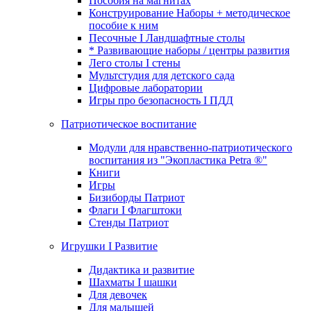
Пособия на магнитах
Конструирование Наборы + методическое
пособие к ним
Песочные I Ландшафтные столы
* Развивающие наборы / центры развития
Лего столы I стены
Мультстудия для детского сада
Цифровые лаборатории
Игры про безопасность I ПДД
Патриотическое воспитание
Модули для нравственно-патриотического
воспитания из "Экопластика Petra ®"
Книги
Игры
Бизиборды Патриот
Флаги I Флагштоки
Стенды Патриот
Игрушки I Развитие
Дидактика и развитие
Шахматы I шашки
Для девочек
Для малышей