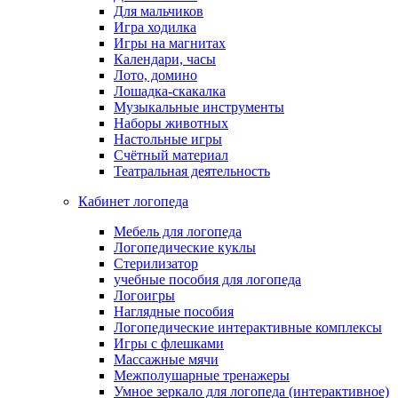
Для мальчиков
Игра ходилка
Игры на магнитах
Календари, часы
Лото, домино
Лошадка-скакалка
Музыкальные инструменты
Наборы животных
Настольные игры
Счётный материал
Театральная деятельность
Кабинет логопеда
Мебель для логопеда
Логопедические куклы
Стерилизатор
учебные пособия для логопеда
Логоигры
Наглядные пособия
Логопедические интерактивные комплексы
Игры с флешками
Массажные мячи
Межполушарные тренажеры
Умное зеркало для логопеда (интерактивное)