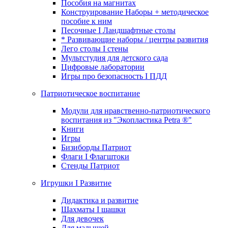
Пособия на магнитах
Конструирование Наборы + методическое
пособие к ним
Песочные I Ландшафтные столы
* Развивающие наборы / центры развития
Лего столы I стены
Мультстудия для детского сада
Цифровые лаборатории
Игры про безопасность I ПДД
Патриотическое воспитание
Модули для нравственно-патриотического
воспитания из "Экопластика Petra ®"
Книги
Игры
Бизиборды Патриот
Флаги I Флагштоки
Стенды Патриот
Игрушки I Развитие
Дидактика и развитие
Шахматы I шашки
Для девочек
Для малышей