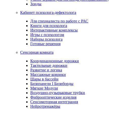
Зонды
Кабинет психолога-дефектолога
Для специалиста по работе с РАС
Книги для психолога
Интерактивные комплексы
Игры с психологом
Наборы психолога
Готовые решения
Сенсорная комната
Координационные дорожки
Тактильные дорожки
Развитие и логика
Массажные коврики
Шары в бассейн
Бизипанели I Бизиборды
Мягкие Модули
Воздушно-пузырьковые трубки
Фиброоптические изделия
Сенсомоторная интеграция
Нейротренажёры