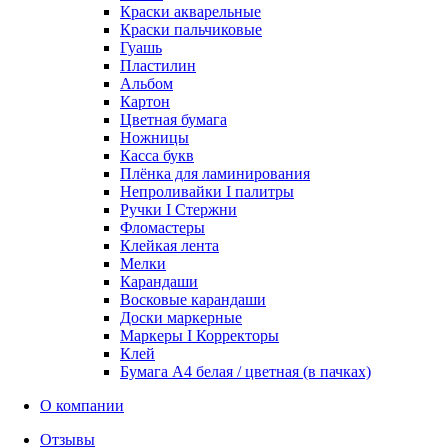
Краски акварельные
Краски пальчиковые
Гуашь
Пластилин
Альбом
Картон
Цветная бумага
Ножницы
Касса букв
Плёнка для ламинирования
Непроливайки I палитры
Ручки I Стержни
Фломастеры
Клейкая лента
Мелки
Карандаши
Восковые карандаши
Доски маркерные
Маркеры I Корректоры
Клей
Бумага А4 белая / цветная (в пачках)
О компании
Отзывы