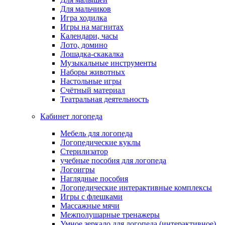
Для мальчиков
Игра ходилка
Игры на магнитах
Календари, часы
Лото, домино
Лошадка-скакалка
Музыкальные инструменты
Наборы животных
Настольные игры
Счётный материал
Театральная деятельность
Кабинет логопеда
Мебель для логопеда
Логопедические куклы
Стерилизатор
учебные пособия для логопеда
Логоигры
Наглядные пособия
Логопедические интерактивные комплексы
Игры с флешками
Массажные мячи
Межполушарные тренажеры
Умное зеркало для логопеда (интерактивное)