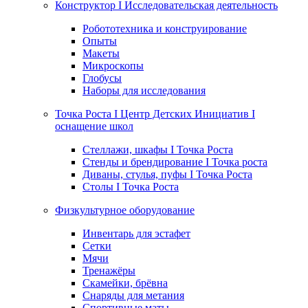
Конструктор I Исследовательская деятельность
Робототехника и конструирование
Опыты
Макеты
Микроскопы
Глобусы
Наборы для исследования
Точка Роста I Центр Детских Инициатив I
оснащение школ
Стеллажи, шкафы I Точка Роста
Стенды и брендирование I Точка роста
Диваны, стулья, пуфы I Точка Роста
Столы I Точка Роста
Физкультурное оборудование
Инвентарь для эстафет
Сетки
Мячи
Тренажёры
Скамейки, брёвна
Снаряды для метания
Спортивные маты