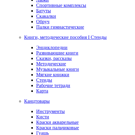
Спортивные комплексы
Батуты
Скакалки
Обруч
Палки гимнастические
Книги, методические пособия I Стенды
Энциклопедии
Развивающие книги
Сказки, рассказы
Методические
Музыкальные книги
Мягкие книжки
Стенды
Рабочие тетради
Карта
Канцтовары
Инструменты
Кисти
Краски акварельные
Краски пальчиковые
Гуашь