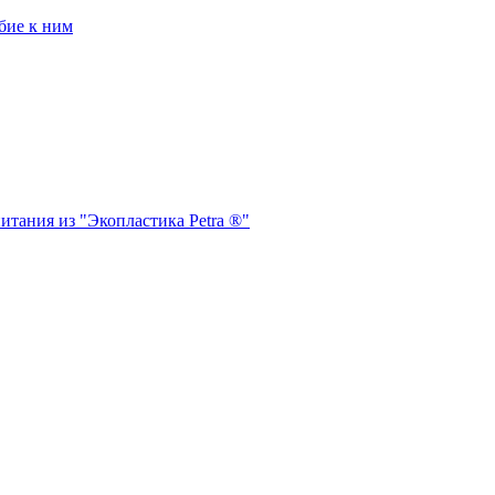
бие к ним
итания из "Экопластика Petra ®"