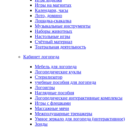
Игры на магнитах
Календари, часы
Лото, домино
Лошадка-скакалка
Музыкальные инструменты
Наборы животных
Настольные игры
Счётный материал
Театральная деятельность
Кабинет логопеда
Мебель для логопеда
Логопедические куклы
Стерилизатор
учебные пособия для логопеда
Логоигры
Наглядные пособия
Логопедические интерактивные комплексы
Игры с флешками
Массажные мячи
Межполушарные тренажеры
Умное зеркало для логопеда (интерактивное)
Зонды