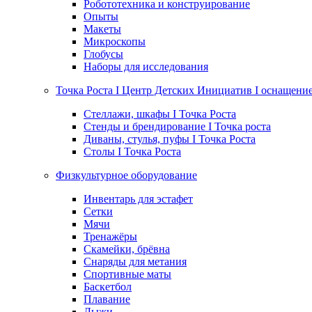
Робототехника и конструирование
Опыты
Макеты
Микроскопы
Глобусы
Наборы для исследования
Точка Роста I Центр Детских Инициатив I оснащени
Стеллажи, шкафы I Точка Роста
Стенды и брендирование I Точка роста
Диваны, стулья, пуфы I Точка Роста
Столы I Точка Роста
Физкультурное оборудование
Инвентарь для эстафет
Сетки
Мячи
Тренажёры
Скамейки, брёвна
Снаряды для метания
Спортивные маты
Баскетбол
Плавание
Лыжи