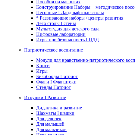
Пособия на магнитах
Конструирование Наборы + методическое посо
Песочные I Ландшафтные столы
* Развивающие наборы / центры развития
Лего столы I стены
Мультстудия для детского сада
Цифровые лаборатории
Игры про безопасность I ПДД
Патриотическое воспитание
Модули для нравственно-патриотического восп
Книги
Игры
Бизиборды Патриот
Флаги I Флагштоки
Стенды Патриот
Игрушки I Развитие
Дидактика и развитие
Шахматы I шашки
Для девочек
Для малышей
Для мальчиков
Игра ходилка