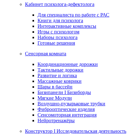
Кабинет психолога-дефектолога
Для специалиста по работе с РАС
Книги для психолога
Интерактивные комплексы
Игры с психологом
Наборы психолога
Готовые решения
Сенсорная комната
Координационные дорожки
Тактильные дорожки
Развитие и логика
Массажные коврики
Шары в бассейн
Бизипанели I Бизиборды
Мягкие Модули
Воздушно-пузырьковые трубки
Фиброоптические изделия
Сенсомоторная интеграция
Нейротренажёры
Конструктор I Исследовательская деятельность