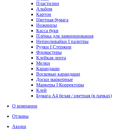
Пластилин
Альбом
Картон
Цветная бумага
Ножницы
Касса букв
Плёнка для ламинирования
Непроливайки I палитры
Ручки I Стержни
Фломастеры
Клейкая лента
Мелки
Карандаши
Восковые карандаши
Доски маркерные
Маркеры I Корректоры
Клей
Бумага А4 белая / цветная (в пачках)
О компании
Отзывы
Акции