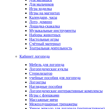
Для мальчиков
Игра ходилка
Игры на магнитах
Календари, часы
Лото, домино
Лошадка-скакалка
Музыкальные инструменты
Наборы животных
Настольные игры
Счётный материал
Театральная деятельность
Кабинет логопеда
Мебель для логопеда
Логопедические куклы
Стерилизатор
учебные пособия для логопеда
Логоигры
Наглядные пособия
Логопедические интерактивные комплексы
Игры с флешками
Массажные мячи
Межполушарные тренажеры
Умное зеркало для логопеда (интерактивное)