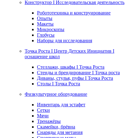
Конструктор I Исследовательская деятельность
Робототехника и конструирование
Опыты
Макеты
Микроскопы
Глобусы
Наборы для исследования
Точка Роста I Центр Детских Инициатив I
оснащение школ
Стеллажи, шкафы I Точка Роста
Стенды и брендирование I Точка роста
Диваны, стулья, пуфы I Точка Роста
Столы I Точка Роста
Физкультурное оборудование
Инвентарь для эстафет
Сетки
Мячи
Тренажёры
Скамейки, брёвна
Снаряды для метания
Спортивные маты