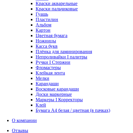
Краски акварельные
Краски пальчиковые
Гуашь
Пластилин
Альбом
Картон
Цветная бумага
Ножницы
Касса букв
Плёнка для ламинирования
Непроливайки I палитры
Ручки I Стержни
Фломастеры
Клейкая лента
Мелки
Карандаши
Восковые карандаши
Доски маркерные
Маркеры I Корректоры
Клей
Бумага А4 белая / цветная (в пачках)
О компании
Отзывы