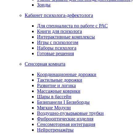
Зонды
Кабинет психолога-дефектолога
Для специалиста по работе с РАС
Книги для психолога
Интерактивные комплексы
Игры с психологом
Наборы психолога
Готовые решения
Сенсорная комната
Координационные дорожки
Тактильные дорожки
Развитие и логика
Массажные коврики
Шары в бассейн
Бизипанели I Бизиборды
Мягкие Модули
Воздушно-пузырьковые трубки
Фиброоптические изделия
Сенсомоторная интеграция
Нейротренажёры