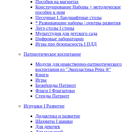
Пособия на магнитах
Конструирование Наборы + методическое
пособие к ним
Песочные I Ландшафтные столы
* Развивающие наборы / центры развития
Лего столы I стены
Мультстудия для детского сада
Цифровые лаборатории
Игры про безопасность I ПДД
Патриотическое воспитание
Модули для нравственно-патриотического
воспитания из "Экопластика Petra ®"
Книги
Игры
Бизиборды Патриот
Флаги I Флагштоки
Стенды Патриот
Игрушки I Развитие
Дидактика и развитие
Шахматы I шашки
Для девочек
Для малышей