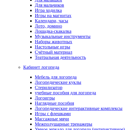
Для мальчиков
Игра ходилка
Игры на магнитах
Календари, часы
Лото, домино
Лошадка-скакалка
Музыкальные инструменты
Наборы животных
Настольные игры
Счётный материал
Театральная деятельность
Кабинет логопеда
Мебель для логопеда
Логопедические куклы
Стерилизатор
учебные пособия для логопеда
Логоигры
Наглядные пособия
Логопедические интерактивные комплексы
Игры с флешками
Массажные мячи
Межполушарные тренажеры
Умное зеркало для логопеда (интерактивное)