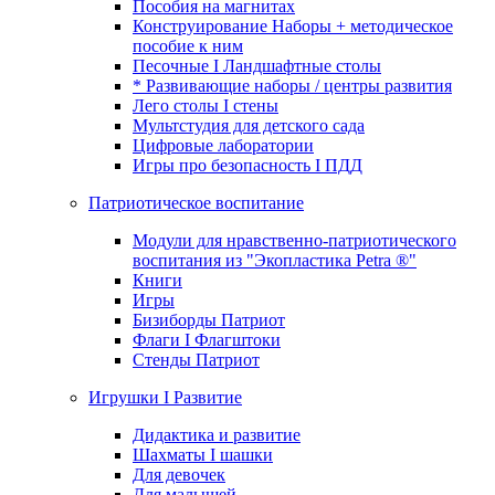
Пособия на магнитах
Конструирование Наборы + методическое
пособие к ним
Песочные I Ландшафтные столы
* Развивающие наборы / центры развития
Лего столы I стены
Мультстудия для детского сада
Цифровые лаборатории
Игры про безопасность I ПДД
Патриотическое воспитание
Модули для нравственно-патриотического
воспитания из "Экопластика Petra ®"
Книги
Игры
Бизиборды Патриот
Флаги I Флагштоки
Стенды Патриот
Игрушки I Развитие
Дидактика и развитие
Шахматы I шашки
Для девочек
Для малышей