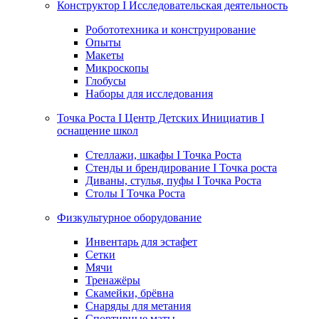
Конструктор I Исследовательская деятельность
Робототехника и конструирование
Опыты
Макеты
Микроскопы
Глобусы
Наборы для исследования
Точка Роста I Центр Детских Инициатив I
оснащение школ
Стеллажи, шкафы I Точка Роста
Стенды и брендирование I Точка роста
Диваны, стулья, пуфы I Точка Роста
Столы I Точка Роста
Физкультурное оборудование
Инвентарь для эстафет
Сетки
Мячи
Тренажёры
Скамейки, брёвна
Снаряды для метания
Спортивные маты