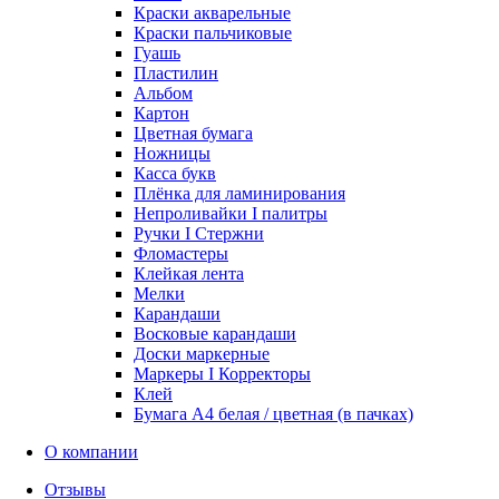
Краски акварельные
Краски пальчиковые
Гуашь
Пластилин
Альбом
Картон
Цветная бумага
Ножницы
Касса букв
Плёнка для ламинирования
Непроливайки I палитры
Ручки I Стержни
Фломастеры
Клейкая лента
Мелки
Карандаши
Восковые карандаши
Доски маркерные
Маркеры I Корректоры
Клей
Бумага А4 белая / цветная (в пачках)
О компании
Отзывы