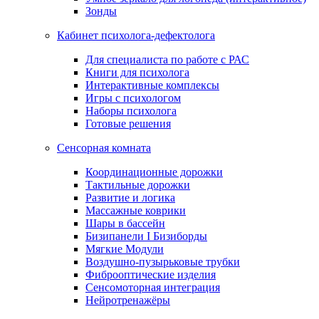
Зонды
Кабинет психолога-дефектолога
Для специалиста по работе с РАС
Книги для психолога
Интерактивные комплексы
Игры с психологом
Наборы психолога
Готовые решения
Сенсорная комната
Координационные дорожки
Тактильные дорожки
Развитие и логика
Массажные коврики
Шары в бассейн
Бизипанели I Бизиборды
Мягкие Модули
Воздушно-пузырьковые трубки
Фиброоптические изделия
Сенсомоторная интеграция
Нейротренажёры