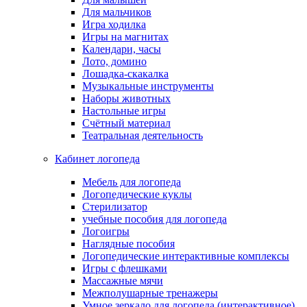
Для мальчиков
Игра ходилка
Игры на магнитах
Календари, часы
Лото, домино
Лошадка-скакалка
Музыкальные инструменты
Наборы животных
Настольные игры
Счётный материал
Театральная деятельность
Кабинет логопеда
Мебель для логопеда
Логопедические куклы
Стерилизатор
учебные пособия для логопеда
Логоигры
Наглядные пособия
Логопедические интерактивные комплексы
Игры с флешками
Массажные мячи
Межполушарные тренажеры
Умное зеркало для логопеда (интерактивное)