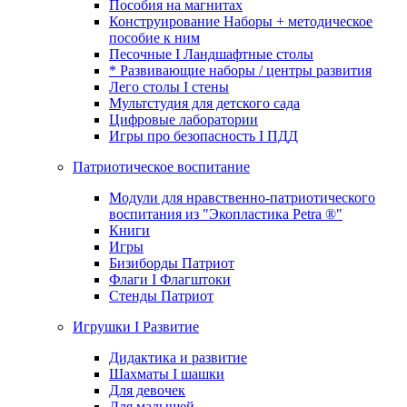
Пособия на магнитах
Конструирование Наборы + методическое
пособие к ним
Песочные I Ландшафтные столы
* Развивающие наборы / центры развития
Лего столы I стены
Мультстудия для детского сада
Цифровые лаборатории
Игры про безопасность I ПДД
Патриотическое воспитание
Модули для нравственно-патриотического
воспитания из "Экопластика Petra ®"
Книги
Игры
Бизиборды Патриот
Флаги I Флагштоки
Стенды Патриот
Игрушки I Развитие
Дидактика и развитие
Шахматы I шашки
Для девочек
Для малышей