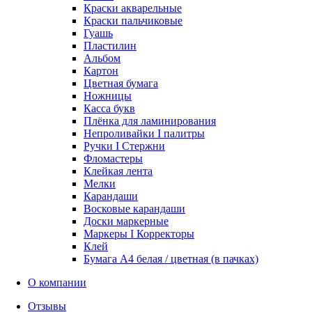
Краски акварельные
Краски пальчиковые
Гуашь
Пластилин
Альбом
Картон
Цветная бумага
Ножницы
Касса букв
Плёнка для ламинирования
Непроливайки I палитры
Ручки I Стержни
Фломастеры
Клейкая лента
Мелки
Карандаши
Восковые карандаши
Доски маркерные
Маркеры I Корректоры
Клей
Бумага А4 белая / цветная (в пачках)
О компании
Отзывы