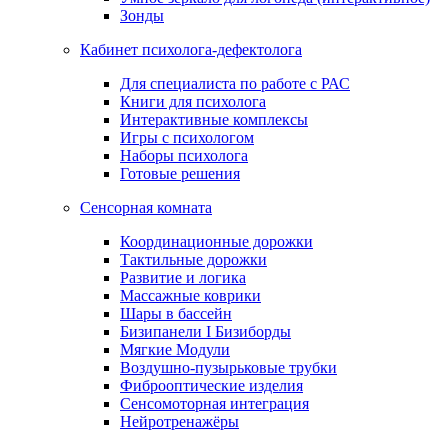
Зонды
Кабинет психолога-дефектолога
Для специалиста по работе с РАС
Книги для психолога
Интерактивные комплексы
Игры с психологом
Наборы психолога
Готовые решения
Сенсорная комната
Координационные дорожки
Тактильные дорожки
Развитие и логика
Массажные коврики
Шары в бассейн
Бизипанели I Бизиборды
Мягкие Модули
Воздушно-пузырьковые трубки
Фиброоптические изделия
Сенсомоторная интеграция
Нейротренажёры