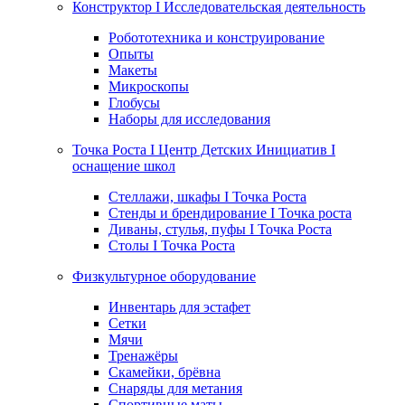
Конструктор I Исследовательская деятельность
Робототехника и конструирование
Опыты
Макеты
Микроскопы
Глобусы
Наборы для исследования
Точка Роста I Центр Детских Инициатив I
оснащение школ
Стеллажи, шкафы I Точка Роста
Стенды и брендирование I Точка роста
Диваны, стулья, пуфы I Точка Роста
Столы I Точка Роста
Физкультурное оборудование
Инвентарь для эстафет
Сетки
Мячи
Тренажёры
Скамейки, брёвна
Снаряды для метания
Спортивные маты