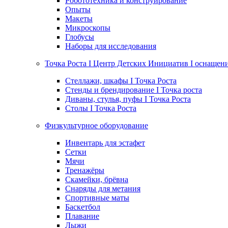
Робототехника и конструирование
Опыты
Макеты
Микроскопы
Глобусы
Наборы для исследования
Точка Роста I Центр Детских Инициатив I оснащен
Стеллажи, шкафы I Точка Роста
Стенды и брендирование I Точка роста
Диваны, стулья, пуфы I Точка Роста
Столы I Точка Роста
Физкультурное оборудование
Инвентарь для эстафет
Сетки
Мячи
Тренажёры
Скамейки, брёвна
Снаряды для метания
Спортивные маты
Баскетбол
Плавание
Лыжи