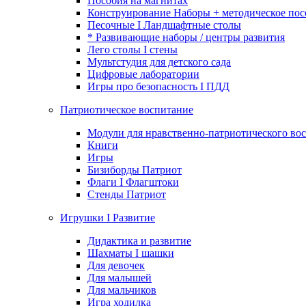
Пособия на магнитах
Конструирование Наборы + методическое пос
Песочные I Ландшафтные столы
* Развивающие наборы / центры развития
Лего столы I стены
Мультстудия для детского сада
Цифровые лаборатории
Игры про безопасность I ПДД
Патриотическое воспитание
Модули для нравственно-патриотического вос
Книги
Игры
Бизиборды Патриот
Флаги I Флагштоки
Стенды Патриот
Игрушки I Развитие
Дидактика и развитие
Шахматы I шашки
Для девочек
Для малышей
Для мальчиков
Игра ходилка