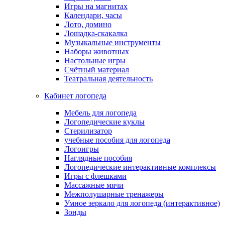
Игры на магнитах
Календари, часы
Лото, домино
Лошадка-скакалка
Музыкальные инструменты
Наборы животных
Настольные игры
Счётный материал
Театральная деятельность
Кабинет логопеда
Мебель для логопеда
Логопедические куклы
Стерилизатор
учебные пособия для логопеда
Логоигры
Наглядные пособия
Логопедические интерактивные комплексы
Игры с флешками
Массажные мячи
Межполушарные тренажеры
Умное зеркало для логопеда (интерактивное)
Зонды