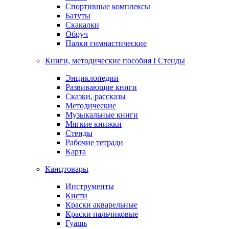
Спортивные комплексы
Батуты
Скакалки
Обруч
Палки гимнастические
Книги, методические пособия I Стенды
Энциклопедии
Развивающие книги
Сказки, рассказы
Методические
Музыкальные книги
Мягкие книжки
Стенды
Рабочие тетради
Карта
Канцтовары
Инструменты
Кисти
Краски акварельные
Краски пальчиковые
Гуашь