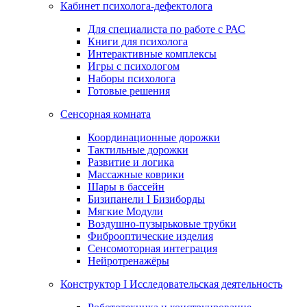
Кабинет психолога-дефектолога
Для специалиста по работе с РАС
Книги для психолога
Интерактивные комплексы
Игры с психологом
Наборы психолога
Готовые решения
Сенсорная комната
Координационные дорожки
Тактильные дорожки
Развитие и логика
Массажные коврики
Шары в бассейн
Бизипанели I Бизиборды
Мягкие Модули
Воздушно-пузырьковые трубки
Фиброоптические изделия
Сенсомоторная интеграция
Нейротренажёры
Конструктор I Исследовательская деятельность