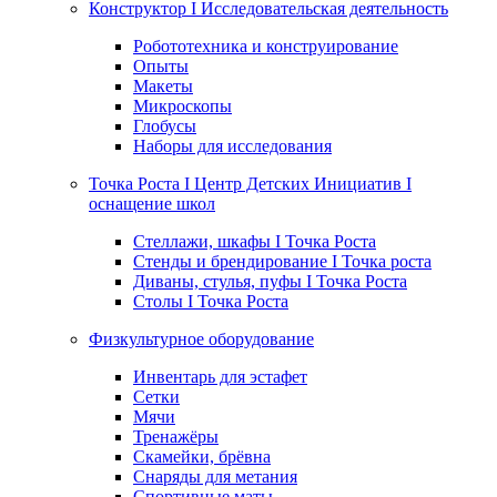
Конструктор I Исследовательская деятельность
Робототехника и конструирование
Опыты
Макеты
Микроскопы
Глобусы
Наборы для исследования
Точка Роста I Центр Детских Инициатив I
оснащение школ
Стеллажи, шкафы I Точка Роста
Стенды и брендирование I Точка роста
Диваны, стулья, пуфы I Точка Роста
Столы I Точка Роста
Физкультурное оборудование
Инвентарь для эстафет
Сетки
Мячи
Тренажёры
Скамейки, брёвна
Снаряды для метания
Спортивные маты