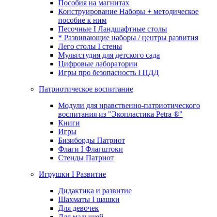
Пособия на магнитах
Конструирование Наборы + методическое
пособие к ним
Песочные I Ландшафтные столы
* Развивающие наборы / центры развития
Лего столы I стены
Мультстудия для детского сада
Цифровые лаборатории
Игры про безопасность I ПДД
Патриотическое воспитание
Модули для нравственно-патриотического
воспитания из "Экопластика Petra ®"
Книги
Игры
Бизиборды Патриот
Флаги I Флагштоки
Стенды Патриот
Игрушки I Развитие
Дидактика и развитие
Шахматы I шашки
Для девочек
Для малышей