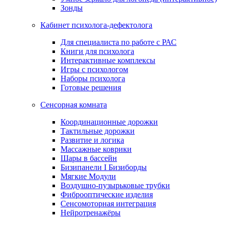
Зонды
Кабинет психолога-дефектолога
Для специалиста по работе с РАС
Книги для психолога
Интерактивные комплексы
Игры с психологом
Наборы психолога
Готовые решения
Сенсорная комната
Координационные дорожки
Тактильные дорожки
Развитие и логика
Массажные коврики
Шары в бассейн
Бизипанели I Бизиборды
Мягкие Модули
Воздушно-пузырьковые трубки
Фиброоптические изделия
Сенсомоторная интеграция
Нейротренажёры