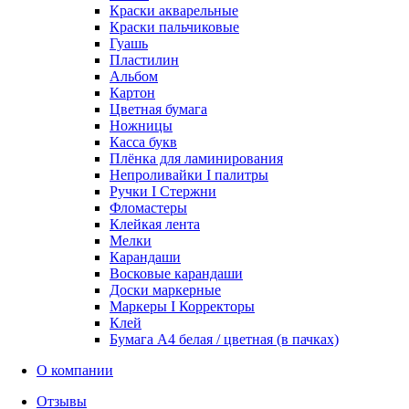
Краски акварельные
Краски пальчиковые
Гуашь
Пластилин
Альбом
Картон
Цветная бумага
Ножницы
Касса букв
Плёнка для ламинирования
Непроливайки I палитры
Ручки I Стержни
Фломастеры
Клейкая лента
Мелки
Карандаши
Восковые карандаши
Доски маркерные
Маркеры I Корректоры
Клей
Бумага А4 белая / цветная (в пачках)
О компании
Отзывы