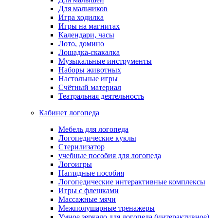
Для мальчиков
Игра ходилка
Игры на магнитах
Календари, часы
Лото, домино
Лошадка-скакалка
Музыкальные инструменты
Наборы животных
Настольные игры
Счётный материал
Театральная деятельность
Кабинет логопеда
Мебель для логопеда
Логопедические куклы
Стерилизатор
учебные пособия для логопеда
Логоигры
Наглядные пособия
Логопедические интерактивные комплексы
Игры с флешками
Массажные мячи
Межполушарные тренажеры
Умное зеркало для логопеда (интерактивное)