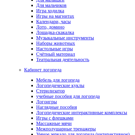
Для мальчиков
Игра ходилка
Игры на магнитах
Календари, часы
Лото, домино
Лошадка-скакалка
Музыкальные инструменты
Наборы животных
Настольные игры
Счётный материал
Театральная деятельность
Кабинет логопеда
Мебель для логопеда
Логопедические куклы
Стерилизатор
учебные пособия для логопеда
Логоигры
Наглядные пособия
Логопедические интерактивные комплексы
Игры с флешками
Массажные мячи
Межполушарные тренажеры
Умное зеркало для логопеда (интерактивное)