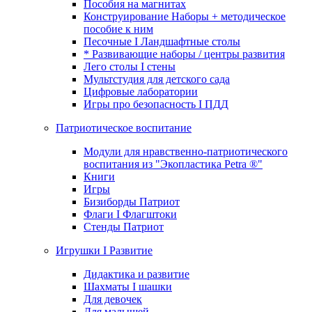
Пособия на магнитах
Конструирование Наборы + методическое
пособие к ним
Песочные I Ландшафтные столы
* Развивающие наборы / центры развития
Лего столы I стены
Мультстудия для детского сада
Цифровые лаборатории
Игры про безопасность I ПДД
Патриотическое воспитание
Модули для нравственно-патриотического
воспитания из "Экопластика Petra ®"
Книги
Игры
Бизиборды Патриот
Флаги I Флагштоки
Стенды Патриот
Игрушки I Развитие
Дидактика и развитие
Шахматы I шашки
Для девочек
Для малышей