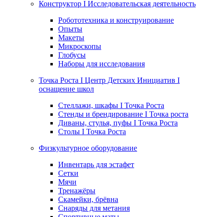
Конструктор I Исследовательская деятельность
Робототехника и конструирование
Опыты
Макеты
Микроскопы
Глобусы
Наборы для исследования
Точка Роста I Центр Детских Инициатив I
оснащение школ
Стеллажи, шкафы I Точка Роста
Стенды и брендирование I Точка роста
Диваны, стулья, пуфы I Точка Роста
Столы I Точка Роста
Физкультурное оборудование
Инвентарь для эстафет
Сетки
Мячи
Тренажёры
Скамейки, брёвна
Снаряды для метания
Спортивные маты