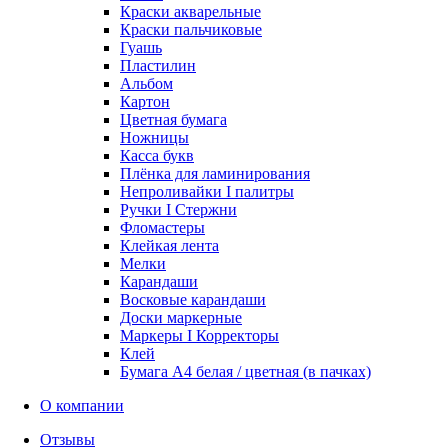
Краски акварельные
Краски пальчиковые
Гуашь
Пластилин
Альбом
Картон
Цветная бумага
Ножницы
Касса букв
Плёнка для ламинирования
Непроливайки I палитры
Ручки I Стержни
Фломастеры
Клейкая лента
Мелки
Карандаши
Восковые карандаши
Доски маркерные
Маркеры I Корректоры
Клей
Бумага А4 белая / цветная (в пачках)
О компании
Отзывы