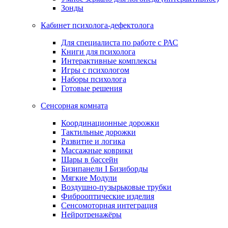
Зонды
Кабинет психолога-дефектолога
Для специалиста по работе с РАС
Книги для психолога
Интерактивные комплексы
Игры с психологом
Наборы психолога
Готовые решения
Сенсорная комната
Координационные дорожки
Тактильные дорожки
Развитие и логика
Массажные коврики
Шары в бассейн
Бизипанели I Бизиборды
Мягкие Модули
Воздушно-пузырьковые трубки
Фиброоптические изделия
Сенсомоторная интеграция
Нейротренажёры