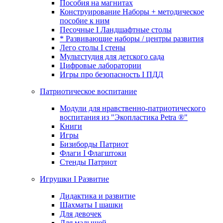
Пособия на магнитах
Конструирование Наборы + методическое
пособие к ним
Песочные I Ландшафтные столы
* Развивающие наборы / центры развития
Лего столы I стены
Мультстудия для детского сада
Цифровые лаборатории
Игры про безопасность I ПДД
Патриотическое воспитание
Модули для нравственно-патриотического
воспитания из "Экопластика Petra ®"
Книги
Игры
Бизиборды Патриот
Флаги I Флагштоки
Стенды Патриот
Игрушки I Развитие
Дидактика и развитие
Шахматы I шашки
Для девочек
Для малышей