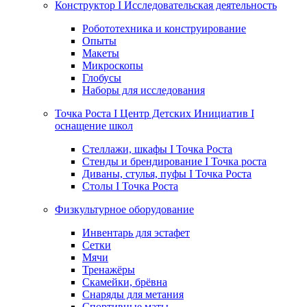
Конструктор I Исследовательская деятельность
Робототехника и конструирование
Опыты
Макеты
Микроскопы
Глобусы
Наборы для исследования
Точка Роста I Центр Детских Инициатив I
оснащение школ
Стеллажи, шкафы I Точка Роста
Стенды и брендирование I Точка роста
Диваны, стулья, пуфы I Точка Роста
Столы I Точка Роста
Физкультурное оборудование
Инвентарь для эстафет
Сетки
Мячи
Тренажёры
Скамейки, брёвна
Снаряды для метания
Спортивные маты