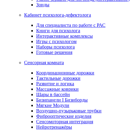
Зонды
Кабинет психолога-дефектолога
Для специалиста по работе с РАС
Книги для психолога
Интерактивные комплексы
Игры с психологом
Наборы психолога
Готовые решения
Сенсорная комната
Координационные дорожки
Тактильные дорожки
Развитие и логика
Массажные коврики
Шары в бассейн
Бизипанели I Бизиборды
Мягкие Модули
Воздушно-пузырьковые трубки
Фиброоптические изделия
Сенсомоторная интеграция
Нейротренажёры