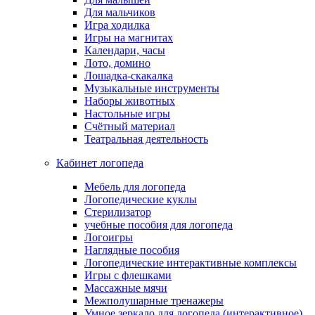
Для мальчиков
Игра ходилка
Игры на магнитах
Календари, часы
Лото, домино
Лошадка-скакалка
Музыкальные инструменты
Наборы животных
Настольные игры
Счётный материал
Театральная деятельность
Кабинет логопеда
Мебель для логопеда
Логопедические куклы
Стерилизатор
учебные пособия для логопеда
Логоигры
Наглядные пособия
Логопедические интерактивные комплексы
Игры с флешками
Массажные мячи
Межполушарные тренажеры
Умное зеркало для логопеда (интерактивное)