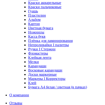
Краски акварельные
Краски пальчиковые
Гуашь
Пластилин
Альбом
Картон
Цветная бумага
Ножницы
Касса букв
Плёнка для ламинирования
Непроливайки I палитры
Ручки I Стержни
Фломастеры
Клейкая лента
Мелки
Карандаши
Восковые карандаши
Доски маркерные
Маркеры I Корректоры
Клей
Бумага А4 белая / цветная (в пачках)
О компании
Отзывы