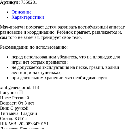
Артикул:
7350281
Описание
Характеристики
Мяч-прыгун помогает детям развивать вестибулярный аппарат,
равновесие и координацию. Ребёнок прыгает, развлекается и,
сам того не замечая, тренирует своё тело.
Рекомендации по использованию:
перед использованием убедитесь, что на площадке для
игры нет острых предметов;
не допускается эксплуатация на песке, гравии, вблизи
лестниц и на ступеньках;
при длительном хранении мяч необходимо сдуть.
xml-generator-id:
113
Рисунок:
Цвет:
Розовый
Возраст:
От 3 лет
Вид:
С ручкой
Тип мяча:
Гладкий
Склад:
КИУ 2
ШК WB:
2020833470151
Для кого:
Для девочки