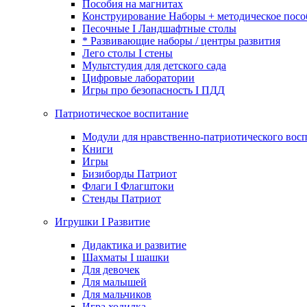
Пособия на магнитах
Конструирование Наборы + методическое посо
Песочные I Ландшафтные столы
* Развивающие наборы / центры развития
Лего столы I стены
Мультстудия для детского сада
Цифровые лаборатории
Игры про безопасность I ПДД
Патриотическое воспитание
Модули для нравственно-патриотического восп
Книги
Игры
Бизиборды Патриот
Флаги I Флагштоки
Стенды Патриот
Игрушки I Развитие
Дидактика и развитие
Шахматы I шашки
Для девочек
Для малышей
Для мальчиков
Игра ходилка