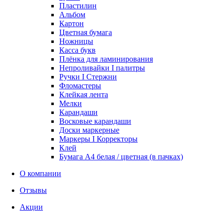
Пластилин
Альбом
Картон
Цветная бумага
Ножницы
Касса букв
Плёнка для ламинирования
Непроливайки I палитры
Ручки I Стержни
Фломастеры
Клейкая лента
Мелки
Карандаши
Восковые карандаши
Доски маркерные
Маркеры I Корректоры
Клей
Бумага А4 белая / цветная (в пачках)
О компании
Отзывы
Акции