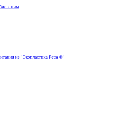
бие к ним
итания из "Экопластика Petra ®"