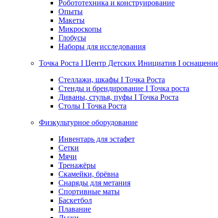
Робототехника и конструирование
Опыты
Макеты
Микроскопы
Глобусы
Наборы для исследования
Точка Роста I Центр Детских Инициатив I оснащени
Стеллажи, шкафы I Точка Роста
Стенды и брендирование I Точка роста
Диваны, стулья, пуфы I Точка Роста
Столы I Точка Роста
Физкультурное оборудование
Инвентарь для эстафет
Сетки
Мячи
Тренажёры
Скамейки, брёвна
Снаряды для метания
Спортивные маты
Баскетбол
Плавание
Лыжи