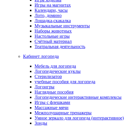
Игры на магнитах
Календари, часы
Лото, домино
Лошадка-скакалка
Музыкальные инструменты
Наборы животных
Настольные игры
Счётный материал
Театральная деятельность
Кабинет логопеда
Мебель для логопеда
Логопедические куклы
Стерилизатор
учебные пособия для логопеда
Логоигры
Наглядные пособия
Логопедические интерактивные комплексы
Игры с флешками
Массажные мячи
Межполушарные тренажеры
Умное зеркало для логопеда (интерактивное)
Зонды