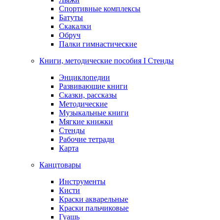
Спортивные комплексы
Батуты
Скакалки
Обруч
Палки гимнастические
Книги, методические пособия I Стенды
Энциклопедии
Развивающие книги
Сказки, рассказы
Методические
Музыкальные книги
Мягкие книжки
Стенды
Рабочие тетради
Карта
Канцтовары
Инструменты
Кисти
Краски акварельные
Краски пальчиковые
Гуашь