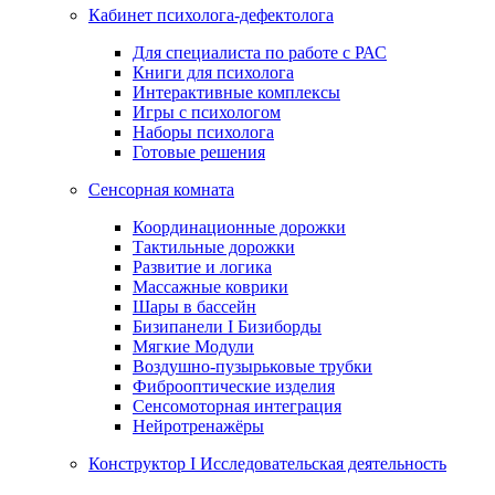
Кабинет психолога-дефектолога
Для специалиста по работе с РАС
Книги для психолога
Интерактивные комплексы
Игры с психологом
Наборы психолога
Готовые решения
Сенсорная комната
Координационные дорожки
Тактильные дорожки
Развитие и логика
Массажные коврики
Шары в бассейн
Бизипанели I Бизиборды
Мягкие Модули
Воздушно-пузырьковые трубки
Фиброоптические изделия
Сенсомоторная интеграция
Нейротренажёры
Конструктор I Исследовательская деятельность