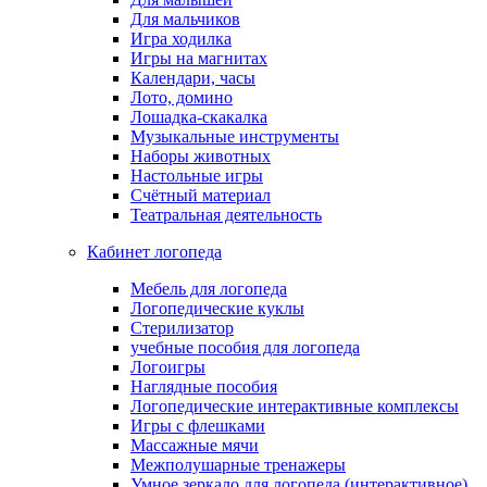
Для мальчиков
Игра ходилка
Игры на магнитах
Календари, часы
Лото, домино
Лошадка-скакалка
Музыкальные инструменты
Наборы животных
Настольные игры
Счётный материал
Театральная деятельность
Кабинет логопеда
Мебель для логопеда
Логопедические куклы
Стерилизатор
учебные пособия для логопеда
Логоигры
Наглядные пособия
Логопедические интерактивные комплексы
Игры с флешками
Массажные мячи
Межполушарные тренажеры
Умное зеркало для логопеда (интерактивное)