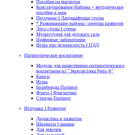
Пособия на магнитах
Конструирование Наборы + методическое
пособие к ним
Песочные I Ландшафтные столы
* Развивающие наборы / центры развития
Лего столы I стены
Мультстудия для детского сада
Цифровые лаборатории
Игры про безопасность I ПДД
Патриотическое воспитание
Модули для нравственно-патриотического
воспитания из "Экопластика Petra ®"
Книги
Игры
Бизиборды Патриот
Флаги I Флагштоки
Стенды Патриот
Игрушки I Развитие
Дидактика и развитие
Шахматы I шашки
Для девочек
Для малышей