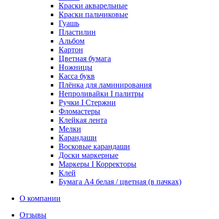
Краски акварельные
Краски пальчиковые
Гуашь
Пластилин
Альбом
Картон
Цветная бумага
Ножницы
Касса букв
Плёнка для ламинирования
Непроливайки I палитры
Ручки I Стержни
Фломастеры
Клейкая лента
Мелки
Карандаши
Восковые карандаши
Доски маркерные
Маркеры I Корректоры
Клей
Бумага А4 белая / цветная (в пачках)
О компании
Отзывы