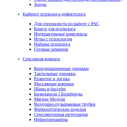
Зонды
Кабинет психолога-дефектолога
Для специалиста по работе с РАС
Книги для психолога
Интерактивные комплексы
Игры с психологом
Наборы психолога
Готовые решения
Сенсорная комната
Координационные дорожки
Тактильные дорожки
Развитие и логика
Массажные коврики
Шары в бассейн
Бизипанели I Бизиборды
Мягкие Модули
Воздушно-пузырьковые трубки
Фиброоптические изделия
Сенсомоторная интеграция
Нейротренажёры