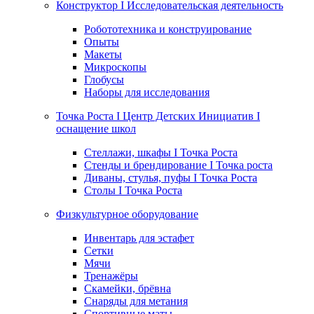
Конструктор I Исследовательская деятельность
Робототехника и конструирование
Опыты
Макеты
Микроскопы
Глобусы
Наборы для исследования
Точка Роста I Центр Детских Инициатив I
оснащение школ
Стеллажи, шкафы I Точка Роста
Стенды и брендирование I Точка роста
Диваны, стулья, пуфы I Точка Роста
Столы I Точка Роста
Физкультурное оборудование
Инвентарь для эстафет
Сетки
Мячи
Тренажёры
Скамейки, брёвна
Снаряды для метания
Спортивные маты