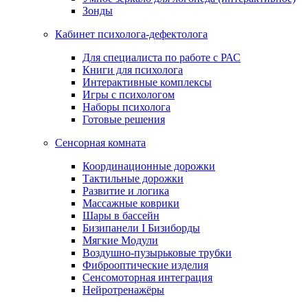
Зонды
Кабинет психолога-дефектолога
Для специалиста по работе с РАС
Книги для психолога
Интерактивные комплексы
Игры с психологом
Наборы психолога
Готовые решения
Сенсорная комната
Координационные дорожки
Тактильные дорожки
Развитие и логика
Массажные коврики
Шары в бассейн
Бизипанели I Бизиборды
Мягкие Модули
Воздушно-пузырьковые трубки
Фиброоптические изделия
Сенсомоторная интеграция
Нейротренажёры