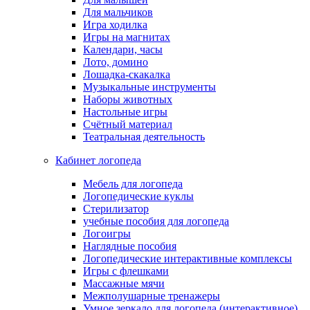
Для мальчиков
Игра ходилка
Игры на магнитах
Календари, часы
Лото, домино
Лошадка-скакалка
Музыкальные инструменты
Наборы животных
Настольные игры
Счётный материал
Театральная деятельность
Кабинет логопеда
Мебель для логопеда
Логопедические куклы
Стерилизатор
учебные пособия для логопеда
Логоигры
Наглядные пособия
Логопедические интерактивные комплексы
Игры с флешками
Массажные мячи
Межполушарные тренажеры
Умное зеркало для логопеда (интерактивное)