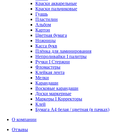
Краски акварельные
Краски пальчиковые
Гуашь
Пластилин
Альбом
Картон
Цветная бумага
Ножницы
Касса букв
Плёнка для ламинирования
Непроливайки I палитры
Ручки I Стержни
Фломастеры
Клейкая лента
Мелки
Карандаши
Восковые карандаши
Доски маркерные
Маркеры I Корректоры
Клей
Бумага А4 белая / цветная (в пачках)
О компании
Отзывы