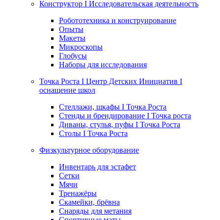
Конструктор I Исследовательская деятельность
Робототехника и конструирование
Опыты
Макеты
Микроскопы
Глобусы
Наборы для исследования
Точка Роста I Центр Детских Инициатив I
оснащение школ
Стеллажи, шкафы I Точка Роста
Стенды и брендирование I Точка роста
Диваны, стулья, пуфы I Точка Роста
Столы I Точка Роста
Физкультурное оборудование
Инвентарь для эстафет
Сетки
Мячи
Тренажёры
Скамейки, брёвна
Снаряды для метания
Спортивные маты