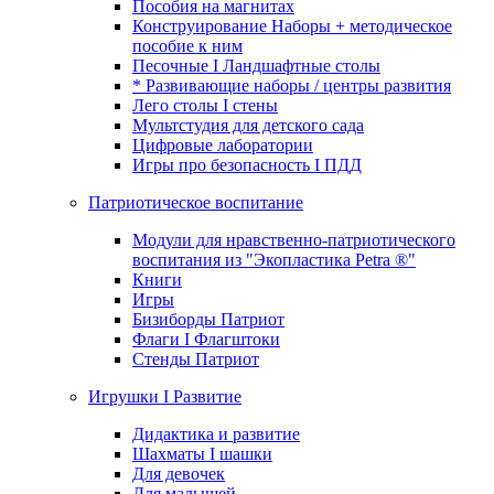
Пособия на магнитах
Конструирование Наборы + методическое
пособие к ним
Песочные I Ландшафтные столы
* Развивающие наборы / центры развития
Лего столы I стены
Мультстудия для детского сада
Цифровые лаборатории
Игры про безопасность I ПДД
Патриотическое воспитание
Модули для нравственно-патриотического
воспитания из "Экопластика Petra ®"
Книги
Игры
Бизиборды Патриот
Флаги I Флагштоки
Стенды Патриот
Игрушки I Развитие
Дидактика и развитие
Шахматы I шашки
Для девочек
Для малышей