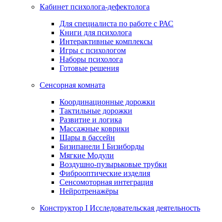
Кабинет психолога-дефектолога
Для специалиста по работе с РАС
Книги для психолога
Интерактивные комплексы
Игры с психологом
Наборы психолога
Готовые решения
Сенсорная комната
Координационные дорожки
Тактильные дорожки
Развитие и логика
Массажные коврики
Шары в бассейн
Бизипанели I Бизиборды
Мягкие Модули
Воздушно-пузырьковые трубки
Фиброоптические изделия
Сенсомоторная интеграция
Нейротренажёры
Конструктор I Исследовательская деятельность