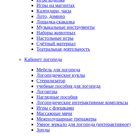
Игры на магнитах
Календари, часы
Лото, домино
Лошадка-скакалка
Музыкальные инструменты
Наборы животных
Настольные игры
Счётный материал
Театральная деятельность
Кабинет логопеда
Мебель для логопеда
Логопедические куклы
Стерилизатор
учебные пособия для логопеда
Логоигры
Наглядные пособия
Логопедические интерактивные комплексы
Игры с флешками
Массажные мячи
Межполушарные тренажеры
Умное зеркало для логопеда (интерактивное)
Зонды