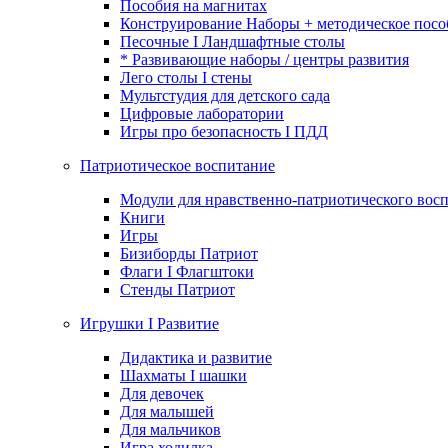
Пособия на магнитах
Конструирование Наборы + методическое посо
Песочные I Ландшафтные столы
* Развивающие наборы / центры развития
Лего столы I стены
Мультстудия для детского сада
Цифровые лаборатории
Игры про безопасность I ПДД
Патриотическое воспитание
Модули для нравственно-патриотического восп
Книги
Игры
Бизиборды Патриот
Флаги I Флагштоки
Стенды Патриот
Игрушки I Развитие
Дидактика и развитие
Шахматы I шашки
Для девочек
Для малышей
Для мальчиков
Игра ходилка