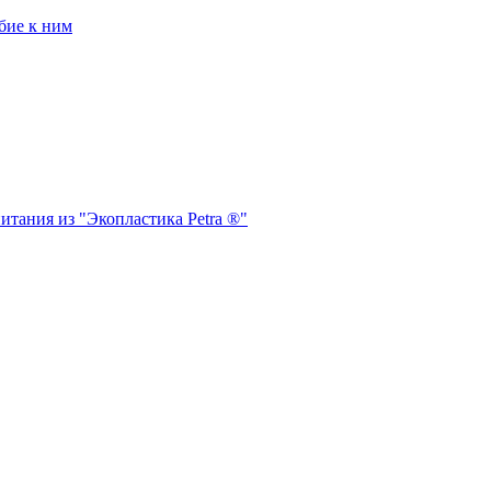
бие к ним
итания из "Экопластика Petra ®"