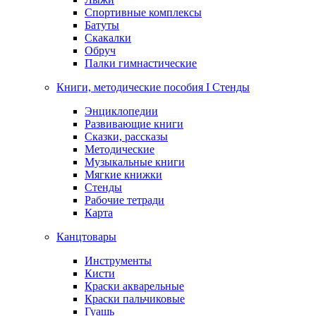
Спортивные комплексы
Батуты
Скакалки
Обруч
Палки гимнастические
Книги, методические пособия I Стенды
Энциклопедии
Развивающие книги
Сказки, рассказы
Методические
Музыкальные книги
Мягкие книжки
Стенды
Рабочие тетради
Карта
Канцтовары
Инструменты
Кисти
Краски акварельные
Краски пальчиковые
Гуашь