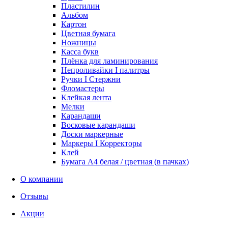
Пластилин
Альбом
Картон
Цветная бумага
Ножницы
Касса букв
Плёнка для ламинирования
Непроливайки I палитры
Ручки I Стержни
Фломастеры
Клейкая лента
Мелки
Карандаши
Восковые карандаши
Доски маркерные
Маркеры I Корректоры
Клей
Бумага А4 белая / цветная (в пачках)
О компании
Отзывы
Акции