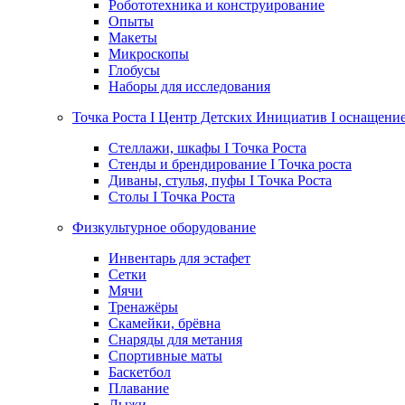
Робототехника и конструирование
Опыты
Макеты
Микроскопы
Глобусы
Наборы для исследования
Точка Роста I Центр Детских Инициатив I оснащени
Стеллажи, шкафы I Точка Роста
Стенды и брендирование I Точка роста
Диваны, стулья, пуфы I Точка Роста
Столы I Точка Роста
Физкультурное оборудование
Инвентарь для эстафет
Сетки
Мячи
Тренажёры
Скамейки, брёвна
Снаряды для метания
Спортивные маты
Баскетбол
Плавание
Лыжи