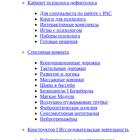
Кабинет психолога-дефектолога
Для специалиста по работе с РАС
Книги для психолога
Интерактивные комплексы
Игры с психологом
Наборы психолога
Готовые решения
Сенсорная комната
Координационные дорожки
Тактильные дорожки
Развитие и логика
Массажные коврики
Шары в бассейн
Бизипанели I Бизиборды
Мягкие Модули
Воздушно-пузырьковые трубки
Фиброоптические изделия
Сенсомоторная интеграция
Нейротренажёры
Конструктор I Исследовательская деятельность