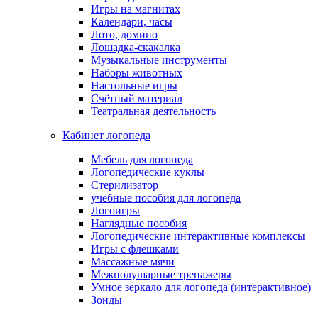
Игры на магнитах
Календари, часы
Лото, домино
Лошадка-скакалка
Музыкальные инструменты
Наборы животных
Настольные игры
Счётный материал
Театральная деятельность
Кабинет логопеда
Мебель для логопеда
Логопедические куклы
Стерилизатор
учебные пособия для логопеда
Логоигры
Наглядные пособия
Логопедические интерактивные комплексы
Игры с флешками
Массажные мячи
Межполушарные тренажеры
Умное зеркало для логопеда (интерактивное)
Зонды