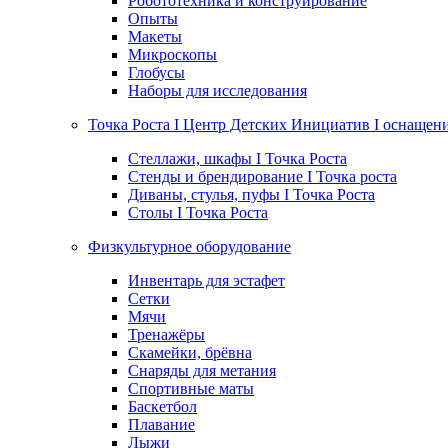
Робототехника и конструирование
Опыты
Макеты
Микроскопы
Глобусы
Наборы для исследования
Точка Роста I Центр Детских Инициатив I оснащен
Стеллажи, шкафы I Точка Роста
Стенды и брендирование I Точка роста
Диваны, стулья, пуфы I Точка Роста
Столы I Точка Роста
Физкультурное оборудование
Инвентарь для эстафет
Сетки
Мячи
Тренажёры
Скамейки, брёвна
Снаряды для метания
Спортивные маты
Баскетбол
Плавание
Лыжи