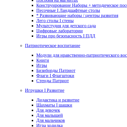
Пособия на магнитах
Конструирование Наборы + методическое пос
Песочные I Ландшафтные столы
* Развивающие наборы / центры развития
Лего столы I стены
Мультстудия для детского сада
Цифровые лаборатории
Игры про безопасность I ПДД
Патриотическое воспитание
Модули для нравственно-патриотического вос
Книги
Игры
Бизиборды Патриот
Флаги I Флагштоки
Стенды Патриот
Игрушки I Развитие
Дидактика и развитие
Шахматы I шашки
Для девочек
Для малышей
Для мальчиков
Игра ходилка