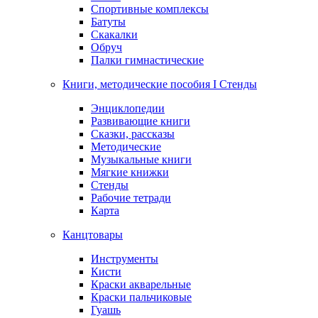
Спортивные комплексы
Батуты
Скакалки
Обруч
Палки гимнастические
Книги, методические пособия I Стенды
Энциклопедии
Развивающие книги
Сказки, рассказы
Методические
Музыкальные книги
Мягкие книжки
Стенды
Рабочие тетради
Карта
Канцтовары
Инструменты
Кисти
Краски акварельные
Краски пальчиковые
Гуашь