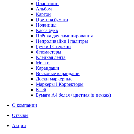
Пластилин
Альбом
Картон
Цветная бумага
Ножницы
Касса букв
Плёнка для ламинирования
Непроливайки I палитры
Ручки I Стержни
Фломастеры
Клейкая лента
Мелки
Карандаши
Восковые карандаши
Доски маркерные
Маркеры I Корректоры
Клей
Бумага А4 белая / цветная (в пачках)
О компании
Отзывы
Акции