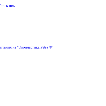
бие к ним
итания из "Экопластика Petra ®"