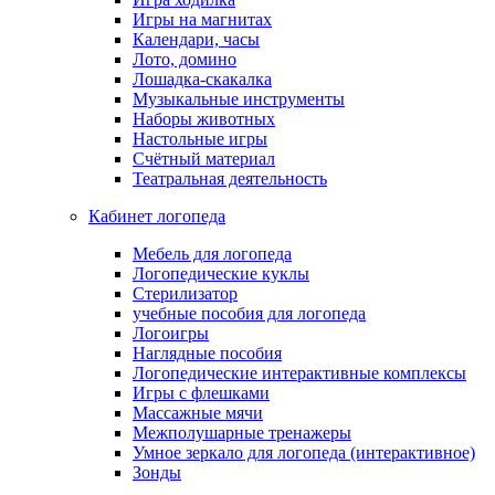
Игры на магнитах
Календари, часы
Лото, домино
Лошадка-скакалка
Музыкальные инструменты
Наборы животных
Настольные игры
Счётный материал
Театральная деятельность
Кабинет логопеда
Мебель для логопеда
Логопедические куклы
Стерилизатор
учебные пособия для логопеда
Логоигры
Наглядные пособия
Логопедические интерактивные комплексы
Игры с флешками
Массажные мячи
Межполушарные тренажеры
Умное зеркало для логопеда (интерактивное)
Зонды