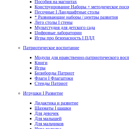
Пособия на магнитах
Конструирование Наборы + методическое посо
Песочные I Ландшафтные столы
* Развивающие наборы / центры развития
Лего столы I стены
Мультстудия для детского сада
Цифровые лаборатории
Игры про безопасность I ПДД
Патриотическое воспитание
Модули для нравственно-патриотического восп
Книги
Игры
Бизиборды Патриот
Флаги I Флагштоки
Стенды Патриот
Игрушки I Развитие
Дидактика и развитие
Шахматы I шашки
Для девочек
Для малышей
Для мальчиков
Игра ходилка