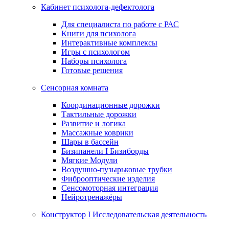
Кабинет психолога-дефектолога
Для специалиста по работе с РАС
Книги для психолога
Интерактивные комплексы
Игры с психологом
Наборы психолога
Готовые решения
Сенсорная комната
Координационные дорожки
Тактильные дорожки
Развитие и логика
Массажные коврики
Шары в бассейн
Бизипанели I Бизиборды
Мягкие Модули
Воздушно-пузырьковые трубки
Фиброоптические изделия
Сенсомоторная интеграция
Нейротренажёры
Конструктор I Исследовательская деятельность