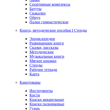
Спортивные комплексы
Батуты
Скакалки
Обруч
Палки гимнастические
Книги, методические пособия I Стенды
Энциклопедии
Развивающие книги
Сказки, рассказы
Методические
Музыкальные книги
Мягкие книжки
Стенды
Рабочие тетради
Карта
Канцтовары
Инструменты
Кисти
Краски акварельные
Краски пальчиковые
Гуашь