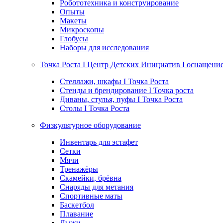
Робототехника и конструирование
Опыты
Макеты
Микроскопы
Глобусы
Наборы для исследования
Точка Роста I Центр Детских Инициатив I оснащени
Стеллажи, шкафы I Точка Роста
Стенды и брендирование I Точка роста
Диваны, стулья, пуфы I Точка Роста
Столы I Точка Роста
Физкультурное оборудование
Инвентарь для эстафет
Сетки
Мячи
Тренажёры
Скамейки, брёвна
Снаряды для метания
Спортивные маты
Баскетбол
Плавание
Лыжи