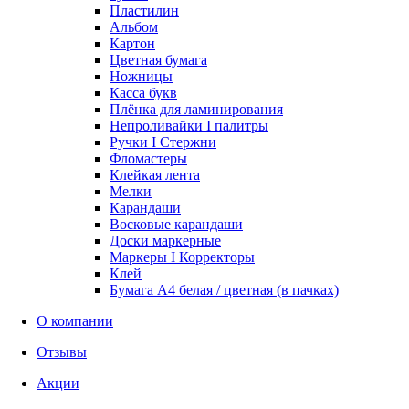
Пластилин
Альбом
Картон
Цветная бумага
Ножницы
Касса букв
Плёнка для ламинирования
Непроливайки I палитры
Ручки I Стержни
Фломастеры
Клейкая лента
Мелки
Карандаши
Восковые карандаши
Доски маркерные
Маркеры I Корректоры
Клей
Бумага А4 белая / цветная (в пачках)
О компании
Отзывы
Акции