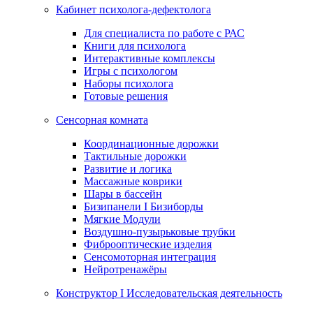
Кабинет психолога-дефектолога
Для специалиста по работе с РАС
Книги для психолога
Интерактивные комплексы
Игры с психологом
Наборы психолога
Готовые решения
Сенсорная комната
Координационные дорожки
Тактильные дорожки
Развитие и логика
Массажные коврики
Шары в бассейн
Бизипанели I Бизиборды
Мягкие Модули
Воздушно-пузырьковые трубки
Фиброоптические изделия
Сенсомоторная интеграция
Нейротренажёры
Конструктор I Исследовательская деятельность