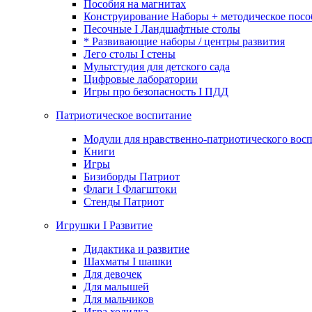
Пособия на магнитах
Конструирование Наборы + методическое посо
Песочные I Ландшафтные столы
* Развивающие наборы / центры развития
Лего столы I стены
Мультстудия для детского сада
Цифровые лаборатории
Игры про безопасность I ПДД
Патриотическое воспитание
Модули для нравственно-патриотического восп
Книги
Игры
Бизиборды Патриот
Флаги I Флагштоки
Стенды Патриот
Игрушки I Развитие
Дидактика и развитие
Шахматы I шашки
Для девочек
Для малышей
Для мальчиков
Игра ходилка