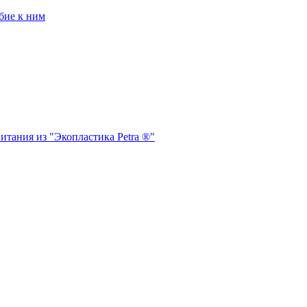
бие к ним
итания из "Экопластика Petra ®"