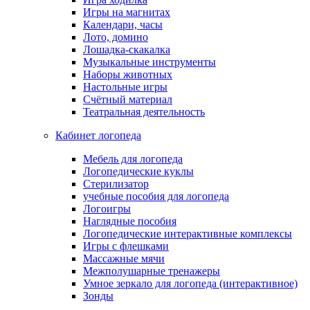
Игры на магнитах
Календари, часы
Лото, домино
Лошадка-скакалка
Музыкальные инструменты
Наборы животных
Настольные игры
Счётный материал
Театральная деятельность
Кабинет логопеда
Мебель для логопеда
Логопедические куклы
Стерилизатор
учебные пособия для логопеда
Логоигры
Наглядные пособия
Логопедические интерактивные комплексы
Игры с флешками
Массажные мячи
Межполушарные тренажеры
Умное зеркало для логопеда (интерактивное)
Зонды