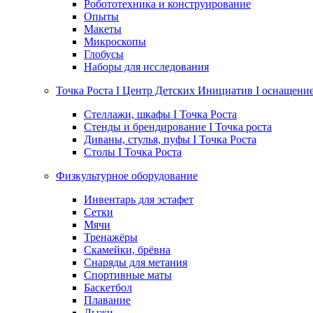
Робототехника и конструирование
Опыты
Макеты
Микроскопы
Глобусы
Наборы для исследования
Точка Роста I Центр Детских Инициатив I оснащени
Стеллажи, шкафы I Точка Роста
Стенды и брендирование I Точка роста
Диваны, стулья, пуфы I Точка Роста
Столы I Точка Роста
Физкультурное оборудование
Инвентарь для эстафет
Сетки
Мячи
Тренажёры
Скамейки, брёвна
Снаряды для метания
Спортивные маты
Баскетбол
Плавание
Лыжи