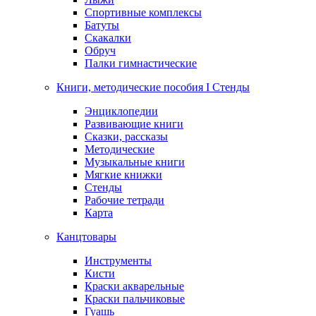
Спортивные комплексы
Батуты
Скакалки
Обруч
Палки гимнастические
Книги, методические пособия I Стенды
Энциклопедии
Развивающие книги
Сказки, рассказы
Методические
Музыкальные книги
Мягкие книжки
Стенды
Рабочие тетради
Карта
Канцтовары
Инструменты
Кисти
Краски акварельные
Краски пальчиковые
Гуашь